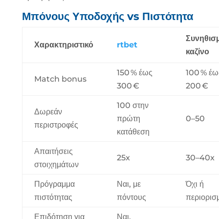
Μπόνους Υποδοχής vs Πιστότητα
Συνηθισ
Χαρακτηριστικό
rtbet
καζίνο
150 % έως
100 % έω
Match bonus
300 €
200 €
100 στην
Δωρεάν
πρώτη
0–50
περιστροφές
κατάθεση
Απαιτήσεις
25x
30–40x
στοιχημάτων
Πρόγραμμα
Ναι, με
Όχι ή
πιστότητας
πόντους
περιορισ
Επιδότηση για
Ναι,