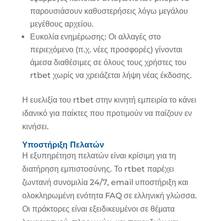
παρουσιάσουν καθυστερήσεις λόγω μεγάλου
μεγέθους αρχείου.
Ευκολία ενημέρωσης: Οι αλλαγές στο
περιεχόμενο (π.χ. νέες προσφορές) γίνονται
άμεσα διαθέσιμες σε όλους τους χρήστες του
rtbet χωρίς να χρειάζεται λήψη νέας έκδοσης.
Η ευελιξία του rtbet στην κινητή εμπειρία το κάνει
ιδανικό για παίκτες που προτιμούν να παίζουν εν
κινήσει.
Υποστήριξη Πελατών
Η εξυπηρέτηση πελατών είναι κρίσιμη για τη
διατήρηση εμπιστοσύνης. Το rtbet παρέχει
ζωντανή συνομιλία 24/7, email υποστήριξη και
ολοκληρωμένη ενότητα FAQ σε ελληνική γλώσσα.
Οι πράκτορες είναι εξειδικευμένοι σε θέματα