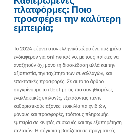
Καθιερωμένες
πλατφόρμες: Ποιο
προσφέρει την καλύτερη
εμπειρία;
Το 2024 φέρνει στον ελληνικό χώρο ένα αυξημένο
ενδιαφέρον για online καζίνο, με τους παίκτες να
αναζητούν όχι μόνο τη διασκέδαση αλλά και την
αξιοπιστία, την ταχύτητα των συναλλαγών, και
επεκτατικές προσφορές. Σε αυτό το άρθρο
συγκρίνουμε το rtbet με τις πιο συνηθισμένες
εναλλακτικές επιλογές, εξετάζοντας πέντε
καθοριστικούς άξονες: ποικιλία παιχνιδιών,
μόνους και προσφορές, τρόπους πληρωμής,
εμπειρία σε κινητές συσκευές και την εξυπηρέτηση
πελατών. Η σύγκριση βασίζεται σε πραγματικές