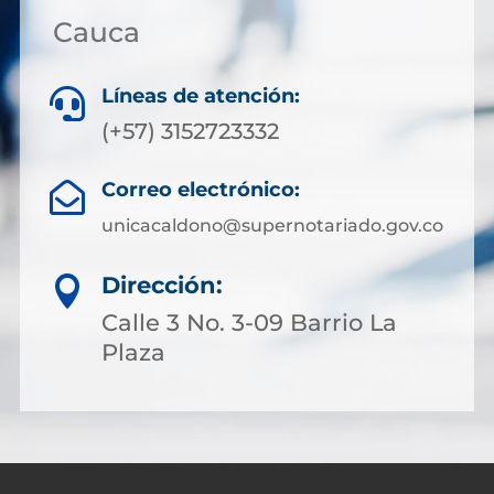
Cauca
Líneas de atención:

(+57) 3152723332
Correo electrónico:

unicacaldono@supernotariado.gov.co
Dirección:

Calle 3 No. 3-09 Barrio La
Plaza