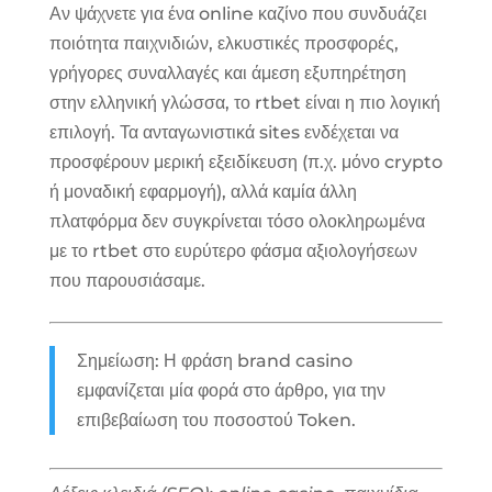
Αν ψάχνετε για ένα online καζίνο που συνδυάζει
ποιότητα παιχνιδιών, ελκυστικές προσφορές,
γρήγορες συναλλαγές και άμεση εξυπηρέτηση
στην ελληνική γλώσσα, το rtbet είναι η πιο λογική
επιλογή. Τα ανταγωνιστικά sites ενδέχεται να
προσφέρουν μερική εξειδίκευση (π.χ. μόνο crypto
ή μοναδική εφαρμογή), αλλά καμία άλλη
πλατφόρμα δεν συγκρίνεται τόσο ολοκληρωμένα
με το rtbet στο ευρύτερο φάσμα αξιολογήσεων
που παρουσιάσαμε.
Σημείωση: Η φράση brand casino
εμφανίζεται μία φορά στο άρθρο, για την
επιβεβαίωση του ποσοστού Token.