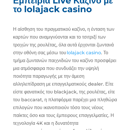
Εμπειρία Live Καζίνο με
το lolajack casino
Η αίσθηση του πραγματικού καζίνο, η ένταση των
καρτών που αναμιγνύονται και το τσιτριξί των
τροχών της ρουλέτας, όλα αυτά έρχονται ζωντανά
στην οθόνη σας μέσω του
lolajack casino
. Το
τμήμα ζωντανών παιχνιδιών του καζίνο προσφέρει
μια ατμόσφαιρα που συνδυάζει την υψηλή
ποιότητα παραγωγής με την άμεση
αλληλεπίδραση με επαγγελματικούς dealer. Είτε
είστε φανατικός του blackjack, της ρουλέτας, είτε
του baccarat, η πλατφόρμα παρέχει μια πληθώρα
επιλογών που ικανοποιούν τόσο τους νέους
παίκτες όσο και τους έμπειρους επαγγελματίες. Η
τεχνολογία 4K και η δυνατότητα