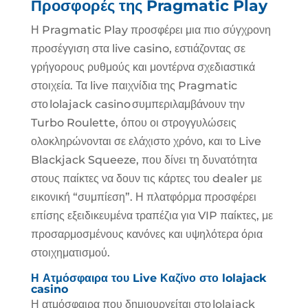
Προσφορές της Pragmatic Play
Η Pragmatic Play προσφέρει μια πιο σύγχρονη
προσέγγιση στα live casino, εστιάζοντας σε
γρήγορους ρυθμούς και μοντέρνα σχεδιαστικά
στοιχεία. Τα live παιχνίδια της Pragmatic
στο lolajack casino συμπεριλαμβάνουν την
Turbo Roulette, όπου οι στρογγυλώσεις
ολοκληρώνονται σε ελάχιστο χρόνο, και το Live
Blackjack Squeeze, που δίνει τη δυνατότητα
στους παίκτες να δουν τις κάρτες του dealer με
εικονική “συμπίεση”. Η πλατφόρμα προσφέρει
επίσης εξειδικευμένα τραπέζια για VIP παίκτες, με
προσαρμοσμένους κανόνες και υψηλότερα όρια
στοιχηματισμού.
Η Ατμόσφαιρα του Live Καζίνο στο lolajack
casino
Η ατμόσφαιρα που δημιουργείται στο lolajack