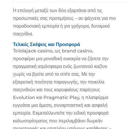
Η επιλογή μεταξύ των δύο εξαρτάται από τις
προσωπικές σας προτιμήσεις – αν ψάχνετε για πιο
παραδοσιακή εμπειρία ή για γρήγορα, δυναμικά
παιχνίδια.
Τελικές Σκέψεις και Προσφορά
Το lolajack casino, ως brand casino,
προσφέρει μια μοναδική ευκαιρία να ζήσετε την
πραγματική ατμόσφαιρα ενός ζωντανού καζίνο
χωρίς να βγείτε από το σπίτι σας. Με την
εξαιρετική ποιότητα παραγωγής, την ποικιλία
παιχνιδιών και τους κορυφαίους παρόχους
Evolution και Pragmatic Play, η πλατφόρμα
εγγυάται μια άμεση, συναρπαστική και ασφαλή
εμπειρία. Εκμεταλλευτείτε την ειδική προσφορά
καλωσορίσματος που περιλαμβάνει δωρεάν
περιστροφές και επιπλέον μπόνους κατάθεσης –