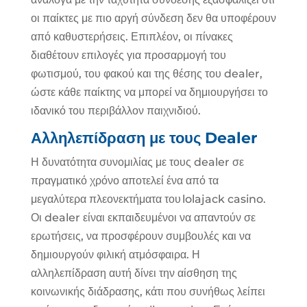
οι παίκτες με πιο αργή σύνδεση δεν θα υποφέρουν
από καθυστερήσεις. Επιπλέον, οι πίνακες
διαθέτουν επιλογές για προσαρμογή του
φωτισμού, του φακού και της θέσης του dealer,
ώστε κάθε παίκτης να μπορεί να δημιουργήσει το
ιδανικό του περιβάλλον παιχνιδιού.
Αλληλεπίδραση με τους Dealer
Η δυνατότητα συνομιλίας με τους dealer σε
πραγματικό χρόνο αποτελεί ένα από τα
μεγαλύτερα πλεονεκτήματα του lolajack casino.
Οι dealer είναι εκπαιδευμένοι να απαντούν σε
ερωτήσεις, να προσφέρουν συμβουλές και να
δημιουργούν φιλική ατμόσφαιρα. Η
αλληλεπίδραση αυτή δίνει την αίσθηση της
κοινωνικής διάδρασης, κάτι που συνήθως λείπει