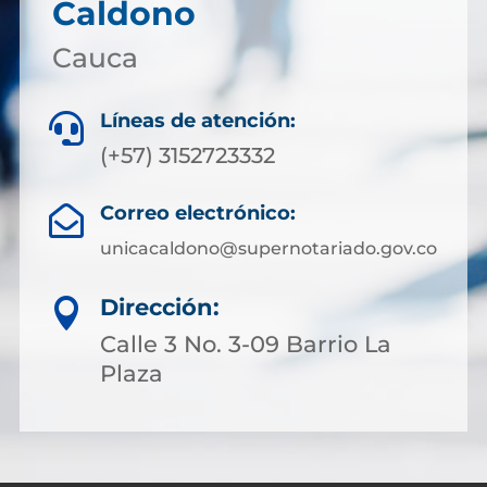
Caldono
Cauca
Líneas de atención:

(+57) 3152723332
Correo electrónico:

unicacaldono@supernotariado.gov.co
Dirección:

Calle 3 No. 3-09 Barrio La
Plaza