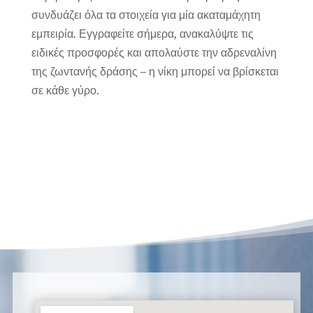
συνδυάζει όλα τα στοιχεία για μία ακαταμάχητη
εμπειρία. Εγγραφείτε σήμερα, ανακαλύψτε τις
ειδικές προσφορές και απολαύστε την αδρεναλίνη
της ζωντανής δράσης – η νίκη μπορεί να βρίσκεται
σε κάθε γύρο.