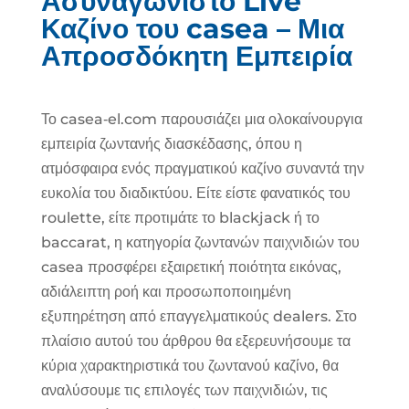
Ασυναγώνιστο Live
Καζίνο του casea – Μια
Απροσδόκητη Εμπειρία
Το casea‑el.com παρουσιάζει μια ολοκαίνουργια
εμπειρία ζωντανής διασκέδασης, όπου η
ατμόσφαιρα ενός πραγματικού καζίνο συναντά την
ευκολία του διαδικτύου. Είτε είστε φανατικός του
roulette, είτε προτιμάτε το blackjack ή το
baccarat, η κατηγορία ζωντανών παιχνιδιών του
casea προσφέρει εξαιρετική ποιότητα εικόνας,
αδιάλειπτη ροή και προσωποποιημένη
εξυπηρέτηση από επαγγελματικούς dealers. Στο
πλαίσιο αυτού του άρθρου θα εξερευνήσουμε τα
κύρια χαρακτηριστικά του ζωντανού καζίνο, θα
αναλύσουμε τις επιλογές των παιχνιδιών, τις