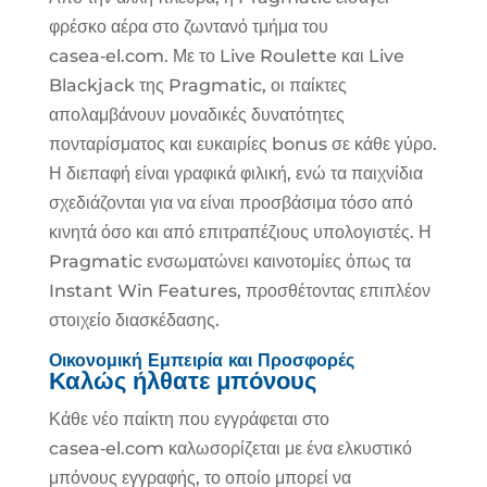
φρέσκο αέρα στο ζωντανό τμήμα του
casea‑el.com. Με το Live Roulette και Live
Blackjack της Pragmatic, οι παίκτες
απολαμβάνουν μοναδικές δυνατότητες
πονταρίσματος και ευκαιρίες bonus σε κάθε γύρο.
Η διεπαφή είναι γραφικά φιλική, ενώ τα παιχνίδια
σχεδιάζονται για να είναι προσβάσιμα τόσο από
κινητά όσο και από επιτραπέζιους υπολογιστές. Η
Pragmatic ενσωματώνει καινοτομίες όπως τα
Instant Win Features, προσθέτοντας επιπλέον
στοιχείο διασκέδασης.
Οικονομική Εμπειρία και Προσφορές
Καλώς ήλθατε μπόνους
Κάθε νέο παίκτη που εγγράφεται στο
casea‑el.com καλωσορίζεται με ένα ελκυστικό
μπόνους εγγραφής, το οποίο μπορεί να