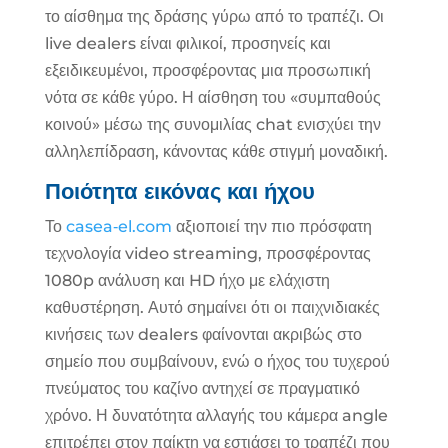
το αίσθημα της δράσης γύρω από το τραπέζι. Οι
live dealers είναι φιλικοί, προσηνείς και
εξειδικευμένοι, προσφέροντας μια προσωπική
νότα σε κάθε γύρο. Η αίσθηση του «συμπαθούς
κοινού» μέσω της συνομιλίας chat ενισχύει την
αλληλεπίδραση, κάνοντας κάθε στιγμή μοναδική.
Ποιότητα εικόνας και ήχου
Το
casea‑el.com
αξιοποιεί την πιο πρόσφατη
τεχνολογία video streaming, προσφέροντας
1080p ανάλυση και HD ήχο με ελάχιστη
καθυστέρηση. Αυτό σημαίνει ότι οι παιχνιδι­ακές
κινήσεις των dealers φαίνονται ακριβώς στο
σημείο που συμβαίνουν, ενώ ο ήχος του τυχερού
πνεύματος του καζίνο αντηχεί σε πραγματικό
χρόνο. Η δυνατότητα αλλαγής του κάμερα angle
επιτρέπει στον παίκτη να εστιάσει το τραπέζι που