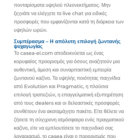
πονταρίσματα υψηλού πλεονεκτήματος. Μην
ξεχνάτε να ελέγχετε τα live chat για ειδικές
προσφορές που εμφανίζονται κατά τη διάρκεια των
υψηλών ωρών.
Συμπέρασμα – Η απόλυτη επιλογή ζωντανής
ψυχαγωγίας
Το casea‑el.com αποδεικνύεται ως ένας
κορυφαίος προορισμός για όσους αναζητούν μια
αυθεντική, άμεση και συναρπαστική εμπειρία
ζωντανού καζίνο. Τα υψηλής ποιότητας παιχνίδια
από Evolution και Pragmatic, η πλούσια
επιλογή τραπεζιών, η επαγγελματική εξυπηρέτηση
από τους dealers και οι δελεαστικές προσφορές
συνθέτουν ένα ακαταμάχητο πακέτο. Είτε θέλετε να
ζήσετε τη σύγχρονη ατμόσφαιρα ενός πραγματικού
καζίνο, είτε να εμπλουτίσετε το παιχνιδικό σας
λογαριασμό, το casea είναι ο προορισμός που