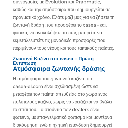
συνεργασίες με Evolution και Pragmatic,
καθώς και την ατμόσφαιρα που δημιουργείται σε
πραγματικό χρόνο. Ελάτε μαζί μας για να ζήσετε τη
ζωντανή δράση που προσφέρει το casea – και,
φυσικά, να ανακαλύψετε το πώς μπορείτε να
εκμεταλλευτείτε τις μοναδικές προσφορές που
περιμένουν τους νέους και τους τακτικούς παίκτες.
Ζωντανό Καζίνο στο casea – Πρώτη
Εντύπωση
Ατμόσφαιρα ζωντανής δράσης
Η ατμόσφαιρα του ζωντανού καζίνο του
casea‑el.com είναι σχεδιασμένη ώστε να
μεταφέρει τον παίκτη απευθείας στο χώρο ενός
πολυτελούς καζίνο, χωρίς να χρειάζεται να βγάλει
το σπίτι του. Τα στούντιο των dealers είναι
φωτεινά, με επαγγελματικό φωτισμό και μοντέρνα
διακόσμηση, ενώ η ηχητική επένδυση δημιουργεί