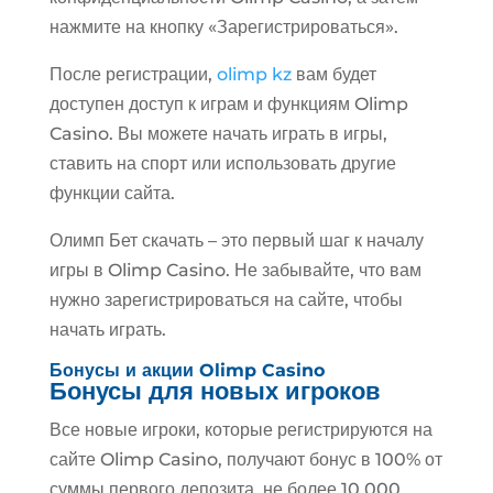
нажмите на кнопку «Зарегистрироваться».
После регистрации,
olimp kz
вам будет
доступен доступ к играм и функциям Olimp
Casino. Вы можете начать играть в игры,
ставить на спорт или использовать другие
функции сайта.
Олимп Бет скачать – это первый шаг к началу
игры в Olimp Casino. Не забывайте, что вам
нужно зарегистрироваться на сайте, чтобы
начать играть.
Бонусы и акции Olimp Casino
Бонусы для новых игроков
Все новые игроки, которые регистрируются на
сайте Olimp Casino, получают бонус в 100% от
суммы первого депозита, не более 10 000