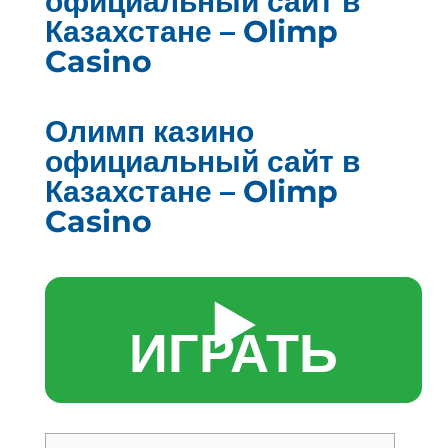
официальный сайт в
Казахстане – Olimp
Casino
Олимп казино
официальный сайт в
Казахстане – Olimp
Casino
▶️
ИГРАТЬ