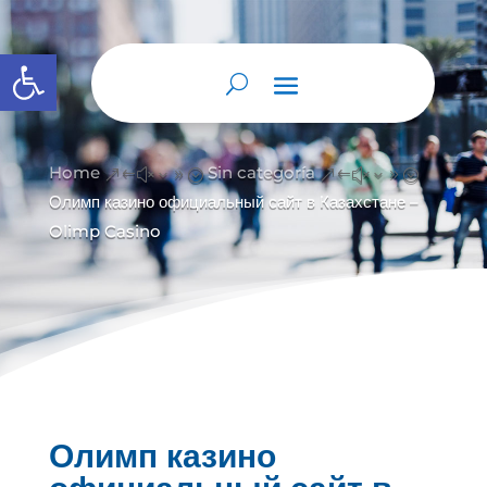
Abrir barra de herramientas
Home
Sin categoría
&#x39;
&#x39;
Олимп казино официальный сайт в Казахстане –
Olimp Casino
Олимп казино