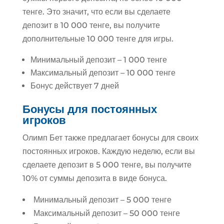
тенге. Это значит, что если вы сделаете
депозит в 10 000 тенге, вы получите
дополнительные 10 000 тенге для игры.
Минимальный депозит – 1 000 тенге
Максимальный депозит – 10 000 тенге
Бонус действует 7 дней
Бонусы для постоянных
игроков
Олимп Бет также предлагает бонусы для своих
постоянных игроков. Каждую неделю, если вы
сделаете депозит в 5 000 тенге, вы получите
10% от суммы депозита в виде бонуса.
Минимальный депозит – 5 000 тенге
Максимальный депозит – 50 000 тенге