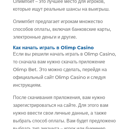
Олимпбет – это лучшее место для игроков,
которые ищут реальные шансы на выигрыш.
Олимпбет предлагает игрокам множество
способов оплаты, включая банковские карты,
электронные деньги и другие.
Как начать играть в Olimp Casino
Если вы решили начать играть в Olimp Casino,
то сначала вам нужно скачать приложение
Olimp Bet. Это можно сделать, перейдя на
официальный сайт Olimp Casino и следуя
инструкциям.
После скачивания приложения, вам нужно
зарегистрироваться на сайте. Для этого вам
нужно ввести свои личные данные, а также
выбрать способ оплаты. Вам будет предложено
выбрать тип аккаунта – игрок или букмекер.