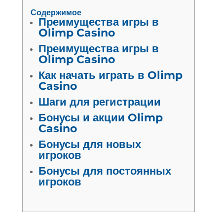
Содержимое
Преимущества игры в
Olimp Casino
Преимущества игры в
Olimp Casino
Как начать играть в Olimp
Casino
Шаги для регистрации
Бонусы и акции Olimp
Casino
Бонусы для новых
игроков
Бонусы для постоянных
игроков