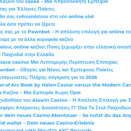
Καζίνο του casea – Μια Απροσδόκητη Εμπειρία
τας για Έλληνες Παίκτες
θα σας ενθουσιάσουν στο νέο online slot
λα όσα πρέπει να ξέρετε
ς σας με το Pawnbet – Η απόλυτη επιλογή για online πα
υμε με τα άλλα κορυφαία καζίνο
ίους online καζίνο: Ποιος ξεχωρίζει στην ελληνική σκην
 Παιχνιδιά στην Ελλάδα
alace casino: Μια Λεπτομερής Περίπτωση Επιτυχίας
awnbet – Οδηγός για Νέους και Έμπειρους Παίκτες
ανταγωνιστές: Πλήρης σύγκριση για το 2026
Joan of Arc Book by Helen Castor versus the Modern Ca
 Καζίνο – Μια Εμπειρία Χωρίς Όρια
νιδοθήκη του Alawin Casino – Η Απόλυτη Επιλογή για Έ
φέρει Απέραντες Δυνατότητες Γι’ Όλα Τα Στυλ Παιχνιδιώ
 dein neues Casino‑Abenteuer – So nutzt du das An
nid wallet – Dein neues Casino‑Erlebnis
layground with PlayID’s KYC Rewards