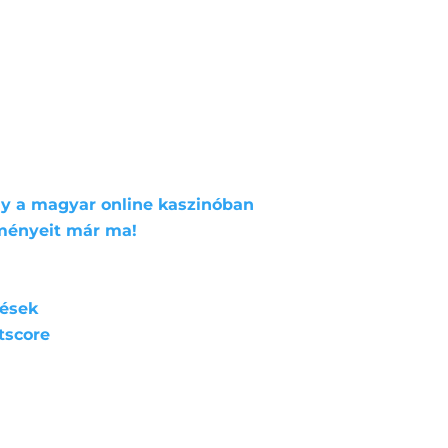
ny a magyar online kaszinóban
eményeit már ma!
tések
tscore