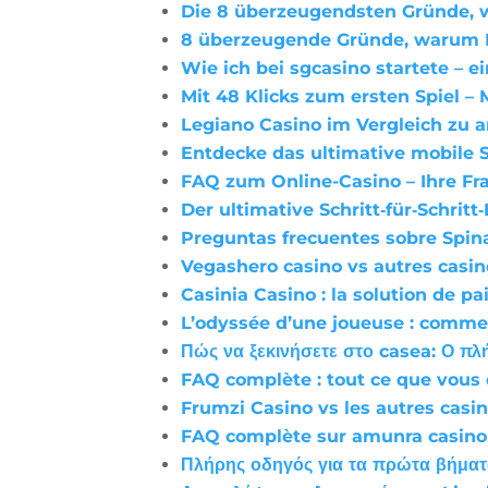
Die 8 überzeugendsten Gründe, wa
8 überzeugende Gründe, warum Ma
Wie ich bei sgcasino startete – e
Mit 48 Klicks zum ersten Spiel –
Legiano Casino im Vergleich zu a
Entdecke das ultimative mobile 
FAQ zum Online-Casino – Ihre Fr
Der ultimative Schritt‑für‑Schrit
Preguntas frecuentes sobre Spina
Vegashero casino vs autres casinos
Casinia Casino : la solution de pa
L’odyssée d’une joueuse : commen
Πώς να ξεκινήσετε στο casea: Ο πλ
FAQ complète : tout ce que vous
Frumzi Casino vs les autres casin
FAQ complète sur amunra casino :
Πλήρης οδηγός για τα πρώτα βήματ