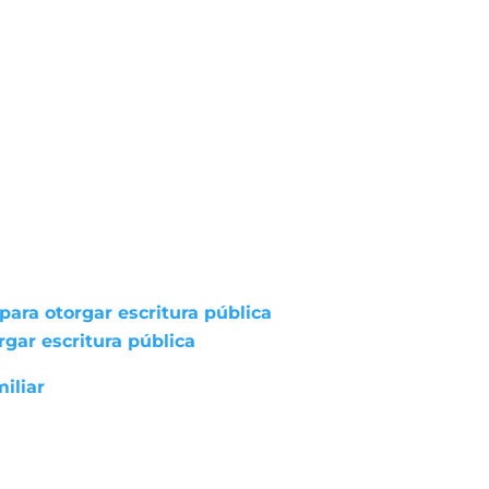
ara otorgar escritura pública
gar escritura pública
iliar