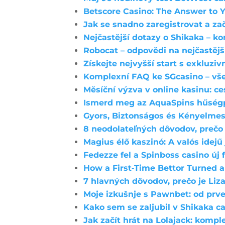
Betscore Casino: The Answer to
Jak se snadno zaregistrovat a za
Nejčastější dotazy o Shikaka – k
Robocat – odpovědi na nejčastějš
Získejte nejvyšší start s exkluz
Komplexní FAQ ke SGcasino – vše
Měsíční výzva v online kasinu: c
Ismerd meg az AquaSpins hűségpr
Gyors, Biztonságos és Kényelmes 
8 neodolateľných dôvodov, prečo s
Magius élő kaszinó: A valós idej
Fedezze fel a Spinboss casino új f
How a First‑Time Bettor Turned a
7 hlavných dôvodov, prečo je Liz
Moje izkušnje s Pawnbet: od prve 
Kako sem se zaljubil v Shikaka cas
Jak začít hrát na Lolajack: komp