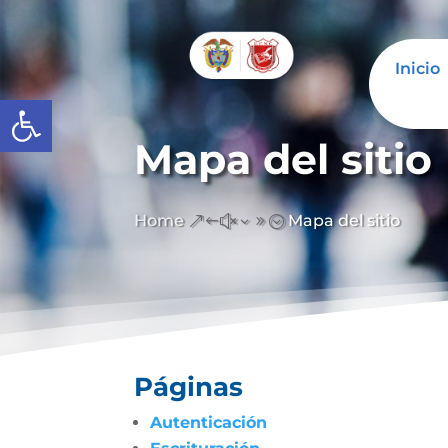
Inicio
Abrir barra de herramientas
Mapa del sitio
Home
Mapa del sitio
&#x39;
Páginas
Autenticación