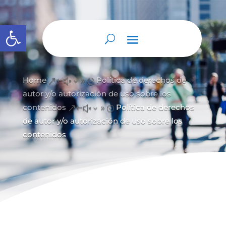
Abrir barra de herramientas
Home
Política de derechos de
&#x39;
autor y/
o autorización de uso sobre los
contenidos
Política de derechos
&#x39;
de autor y/o autorización de uso sobre los
contenidos