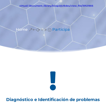
virtual/-/document_library/bGsp2IjUBdeu/view_file/39121905
Home
Participa
&#x39;

Diagnóstico e Identificación de problemas