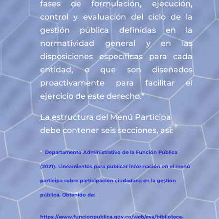
fases de formulación, ejecución,
control y evaluación del ciclo de la
gestión pública definidas en la
normatividad general y en las
disposiciones específicas para cada
entidad, o que son diseñados
proactivamente para facilitar el
ejercicio de este derecho.*
La estructura del Menú Participa
debe contener seis secciones, así:
*
Departamento Administrativo de la Función Pública
(2021). Lineamientos para publicar información en el menú
participa sobre participación ciudadana en la gestión
pública. Obtenido de:
https://www.funcionpublica.gov.co/web/eva/biblioteca-