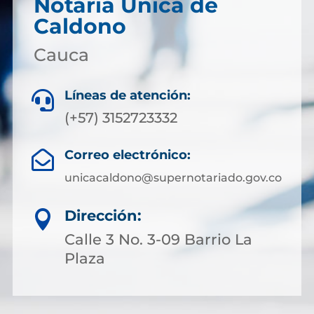
Notaría Única de
Caldono
Cauca
Líneas de atención:

(+57) 3152723332
Correo electrónico:

unicacaldono@supernotariado.gov.co
Dirección:

Calle 3 No. 3-09 Barrio La
Plaza