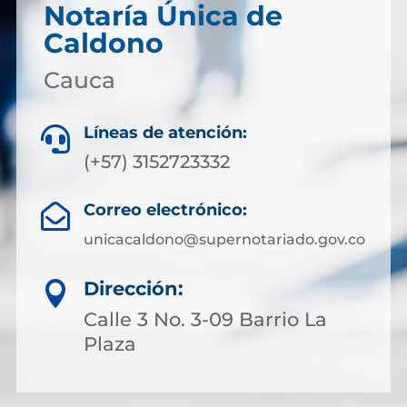
Notaría Única de
Caldono
Cauca
Líneas de atención:

(+57) 3152723332
Correo electrónico:

unicacaldono@supernotariado.gov.co
Dirección:

Calle 3 No. 3-09 Barrio La
Plaza