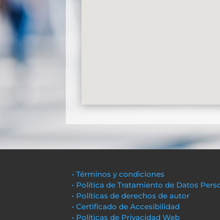
• Términos y condiciones
• Política de Tratamiento de Datos Pers
• Políticas de derechos de autor
• Certificado de Accesibilidad
• Políticas de Privacidad Web