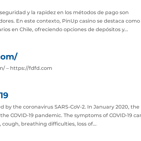
a seguridad y la rapidez en los métodos de pago son
dores. En este contexto, PinUp casino se destaca como
ios en Chile, ofreciendo opciones de depósitos y...
com/
/ – https://fdfd.com
19
ed by the coronavirus SARS-CoV-2. In January 2020, the
in the COVID-19 pandemic. The symptoms of COVID‑19 ca
 cough, breathing difficulties, loss of...