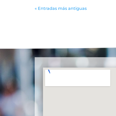
« Entradas más antiguas