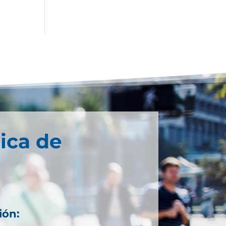
ica de
ión: