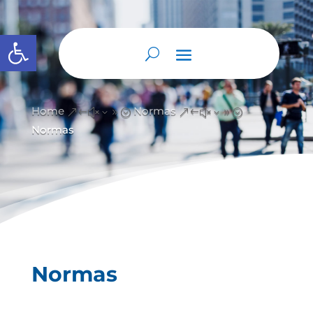
Abrir barra de herramientas
Home
Normas
&#x39;
&#x39;
Normas
Normas