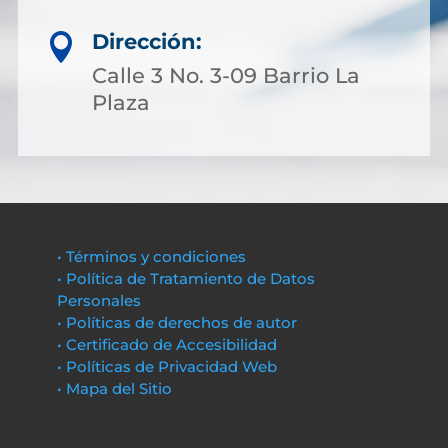
Dirección:

Calle 3 No. 3-09 Barrio La
Plaza
• Términos y condiciones
• Política de Tratamiento de Datos
Personales
• Políticas de derechos de autor
• Certificado de Accesibilidad
• Políticas de Privacidad Web
• Mapa del Sitio