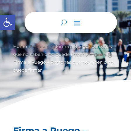
Abrir barra de herramientas
Home
Firma a Ruego- personas
&#x39;
que no saben o no puede firmar
&#x39;
Firma a Ruego – Personas que no saben o no
puede firmar
Firma a Ruego –