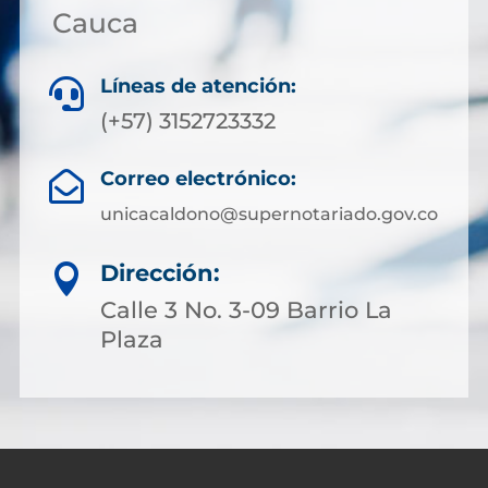
Cauca
Líneas de atención:

(+57) 3152723332
Correo electrónico:

unicacaldono@supernotariado.gov.co
Dirección:

Calle 3 No. 3-09 Barrio La
Plaza