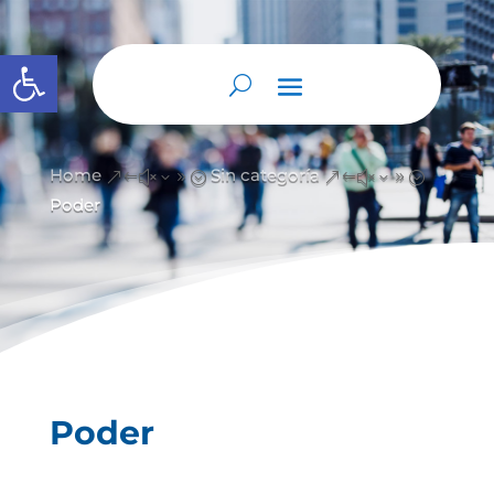
Abrir barra de herramientas
Home
Sin categoría
&#x39;
&#x39;
Poder
Poder