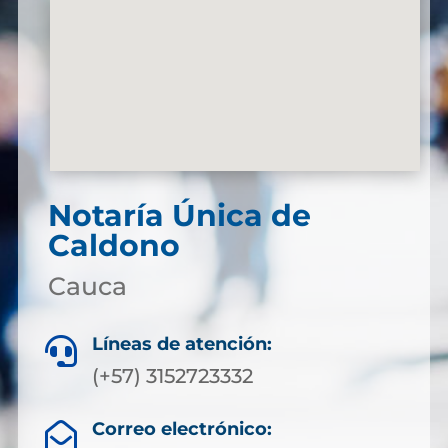
Notaría Única de
Caldono
Cauca
Líneas de atención:

(+57) 3152723332
Correo electrónico:
