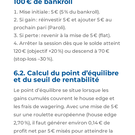
100 € de bankroll
Mise initiale : 5 € (5 % du bankroll).
Si gain : réinvestir 5 € et ajouter 5 € au
prochain pari (Paroli).
Si perte : revenir à la mise de 5 € (flat).
Arrêter la session dès que le solde atteint
120 € (objectif +20 %) ou descend à 70 €
(stop‑loss –30 %).
6.2. Calcul du point d’équilibre
et du seuil de rentabilité
Le point d’équilibre se situe lorsque les
gains cumulés couvrent le house edge et
les frais de wagering. Avec une mise de 5 €
sur une roulette européenne (house edge
2,70 %), il faut générer environ 0,14 € de
profit net par 5 € misés pour atteindre la