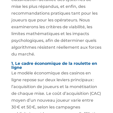
mise les plus répandus, et enfin, des
recommandations pratiques tant pour les
joueurs que pour les opérateurs. Nous
examinerons les critères de viabilité, les
limites mathématiques et les impacts
psychologiques, afin de déterminer quels
algorithmes résistent réellement aux forces
du marché.
1. Le cadre économique de la roulette en
ligne
Le modèle économique des casinos en
ligne repose sur deux leviers principaux :
l’acquisition de joueurs et la monétisation
de chaque mise. Le coût d’acquisition (CAC)
moyen d’un nouveau joueur varie entre
30 € et 50 €, selon les campagnes