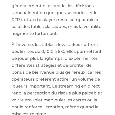
généralement plus rapide, les décisions
s’enchaînent en quelques secondes, et le
RTP (return to player) reste comparable à
celui des tables classiques, mais la volatilité
augmente fortement.
À l’inverse, les tables « low‑stakes » offrent
des limites de 0,10 € à 5 €. Elles permettent
de jouer plus longtemps, d’expérimenter
différentes stratégies et de profiter de
bonus de bienvenue plus généreux, car les
opérateurs préfèrent attirer un volume de
joueurs important. Le streaming en direct
rend la perception du risque plus palpable :
voir le croupier manipuler les cartes ou la
boule renforce l’émotion, même quand la
mise est minime.