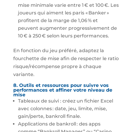
mise minimale varie entre 1 € et 100 €. Les
joueurs qui aiment les paris « Banker »
profitent de la marge de 1,06 % et
peuvent augmenter progressivement de
10 € à 250 € selon leurs performances.
En fonction du jeu préféré, adaptez la
fourchette de mise afin de respecter le ratio
risque/récompense propre à chaque
variante.
8. Outils et ressources pour suivre vos
performances et affiner votre niveau de
mise
Tableaux de suivi : créez un fichier Excel
avec colonnes : date, jeu, limite, mise,
gain/perte, bankroll finale.
Applications de bankroll : des apps
comme “Bankroll Manager” ou “Casino