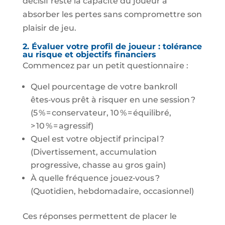
décisif reste la capacité du joueur à
absorber les pertes sans compromettre son
plaisir de jeu.
2. Évaluer votre profil de joueur : tolérance
au risque et objectifs financiers
Commencez par un petit questionnaire :
Quel pourcentage de votre bankroll
êtes‑vous prêt à risquer en une session ?
(5 % = conservateur, 10 % = équilibré,
> 10 % = agressif)
Quel est votre objectif principal ?
(Divertissement, accumulation
progressive, chasse au gros gain)
À quelle fréquence jouez‑vous ?
(Quotidien, hebdomadaire, occasionnel)
Ces réponses permettent de placer le