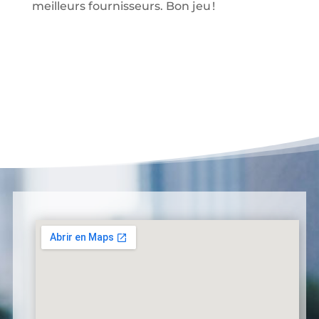
meilleurs fournisseurs. Bon jeu !