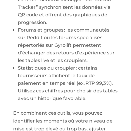
Tracker” synchronisent les données via
QR code et offrent des graphiques de
progression.
Forums et groupes : les communautés
sur Reddit ou les forums spécialisés
répertoriés sur Gyrolift permettent
d’échanger des retours d’expérience sur
les tables live et les croupiers.
Statistiques du croupier : certains
fournisseurs affichent le taux de
paiement en temps réel (ex. RTP 99,3 %).
Utilisez ces chiffres pour choisir des tables
avec un historique favorable.
En combinant ces outils, vous pouvez
identifier les moments où votre niveau de
mise est trop élevé ou trop bas, ajuster