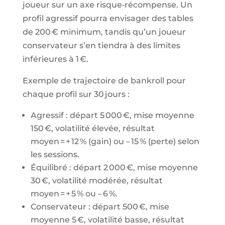
joueur sur un axe risque‑récompense. Un
profil agressif pourra envisager des tables
de 200 € minimum, tandis qu’un joueur
conservateur s’en tiendra à des limites
inférieures à 1 €.
Exemple de trajectoire de bankroll pour
chaque profil sur 30 jours :
Agressif : départ 5 000 €, mise moyenne
150 €, volatilité élevée, résultat
moyen = + 12 % (gain) ou – 15 % (perte) selon
les sessions.
Équilibré : départ 2 000 €, mise moyenne
30 €, volatilité modérée, résultat
moyen = + 5 % ou – 6 %.
Conservateur : départ 500 €, mise
moyenne 5 €, volatilité basse, résultat