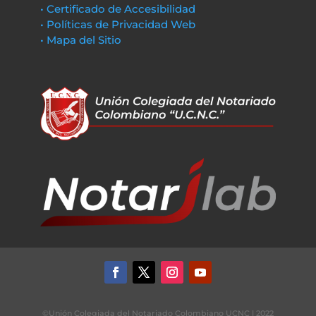
• Certificado de Accesibilidad
• Políticas de Privacidad Web
• Mapa del Sitio
©Unión Colegiada del Notariado Colombiano UCNC | 2022