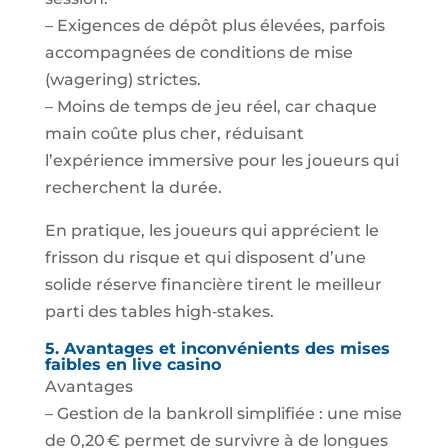
– Exigences de dépôt plus élevées, parfois
accompagnées de conditions de mise
(wagering) strictes.
– Moins de temps de jeu réel, car chaque
main coûte plus cher, réduisant
l’expérience immersive pour les joueurs qui
recherchent la durée.
En pratique, les joueurs qui apprécient le
frisson du risque et qui disposent d’une
solide réserve financière tirent le meilleur
parti des tables high‑stakes.
5. Avantages et inconvénients des mises
faibles en live casino
Avantages
– Gestion de la bankroll simplifiée : une mise
de 0,20 € permet de survivre à de longues