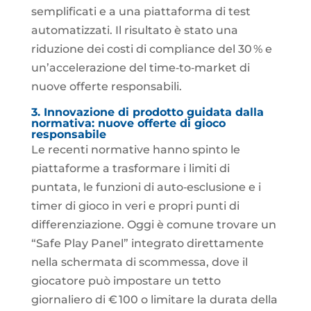
semplificati e a una piattaforma di test
automatizzati. Il risultato è stato una
riduzione dei costi di compliance del 30 % e
un’accelerazione del time‑to‑market di
nuove offerte responsabili.
3. Innovazione di prodotto guidata dalla
normativa: nuove offerte di gioco
responsabile
Le recenti normative hanno spinto le
piattaforme a trasformare i limiti di
puntata, le funzioni di auto‑esclusione e i
timer di gioco in veri e propri punti di
differenziazione. Oggi è comune trovare un
“Safe Play Panel” integrato direttamente
nella schermata di scommessa, dove il
giocatore può impostare un tetto
giornaliero di € 100 o limitare la durata della