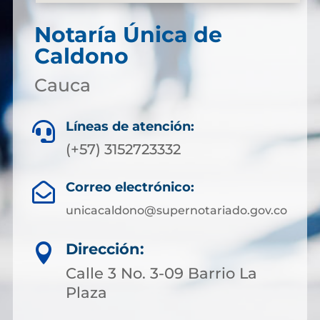
Notaría Única de
Caldono
Cauca
Líneas de atención:

(+57) 3152723332
Correo electrónico:

unicacaldono@supernotariado.gov.co
Dirección:

Calle 3 No. 3-09 Barrio La
Plaza