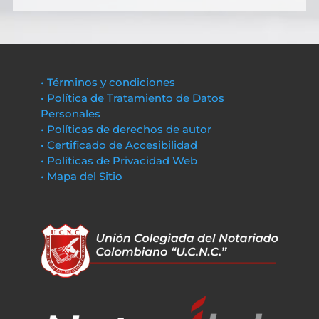
• Términos y condiciones
• Política de Tratamiento de Datos
Personales
• Políticas de derechos de autor
• Certificado de Accesibilidad
• Políticas de Privacidad Web
• Mapa del Sitio