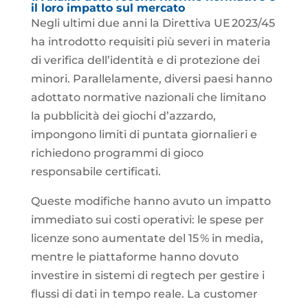
il loro impatto sul mercato
Negli ultimi due anni la Direttiva UE 2023/45
ha introdotto requisiti più severi in materia
di verifica dell’identità e di protezione dei
minori. Parallelamente, diversi paesi hanno
adottato normative nazionali che limitano
la pubblicità dei giochi d’azzardo,
impongono limiti di puntata giornalieri e
richiedono programmi di gioco
responsabile certificati.
Queste modifiche hanno avuto un impatto
immediato sui costi operativi: le spese per
licenze sono aumentate del 15 % in media,
mentre le piattaforme hanno dovuto
investire in sistemi di regtech per gestire i
flussi di dati in tempo reale. La customer