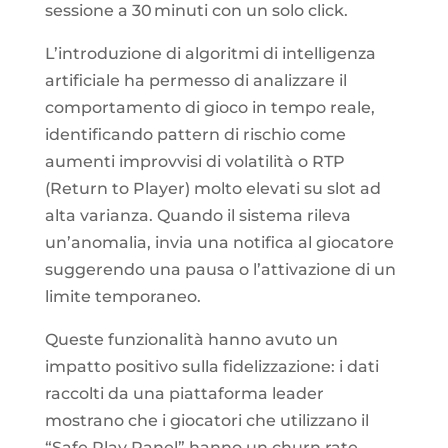
sessione a 30 minuti con un solo click.
L’introduzione di algoritmi di intelligenza
artificiale ha permesso di analizzare il
comportamento di gioco in tempo reale,
identificando pattern di rischio come
aumenti improvvisi di volatilità o RTP
(Return to Player) molto elevati su slot ad
alta varianza. Quando il sistema rileva
un’anomalia, invia una notifica al giocatore
suggerendo una pausa o l’attivazione di un
limite temporaneo.
Queste funzionalità hanno avuto un
impatto positivo sulla fidelizzazione: i dati
raccolti da una piattaforma leader
mostrano che i giocatori che utilizzano il
“Safe Play Panel” hanno un churn rate