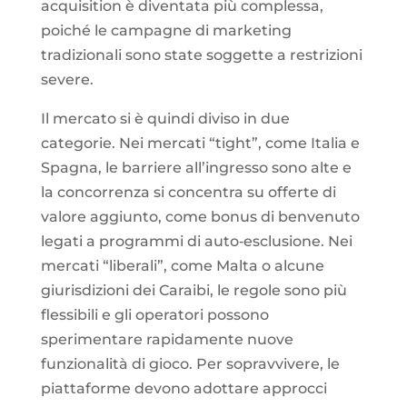
acquisition è diventata più complessa,
poiché le campagne di marketing
tradizionali sono state soggette a restrizioni
severe.
Il mercato si è quindi diviso in due
categorie. Nei mercati “tight”, come Italia e
Spagna, le barriere all’ingresso sono alte e
la concorrenza si concentra su offerte di
valore aggiunto, come bonus di benvenuto
legati a programmi di auto‑esclusione. Nei
mercati “liberali”, come Malta o alcune
giurisdizioni dei Caraibi, le regole sono più
flessibili e gli operatori possono
sperimentare rapidamente nuove
funzionalità di gioco. Per sopravvivere, le
piattaforme devono adottare approcci