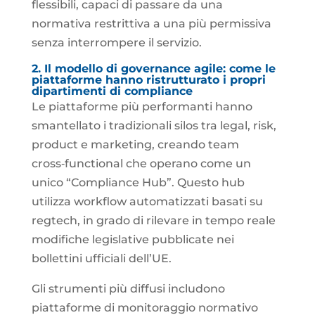
flessibili, capaci di passare da una
normativa restrittiva a una più permissiva
senza interrompere il servizio.
2. Il modello di governance agile: come le
piattaforme hanno ristrutturato i propri
dipartimenti di compliance
Le piattaforme più performanti hanno
smantellato i tradizionali silos tra legal, risk,
product e marketing, creando team
cross‑functional che operano come un
unico “Compliance Hub”. Questo hub
utilizza workflow automatizzati basati su
regtech, in grado di rilevare in tempo reale
modifiche legislative pubblicate nei
bollettini ufficiali dell’UE.
Gli strumenti più diffusi includono
piattaforme di monitoraggio normativo