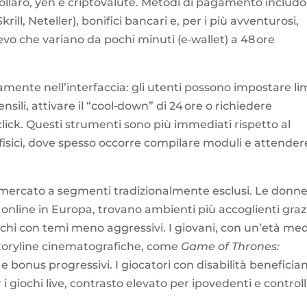
ollaro, yen e criptovalute. Metodi di pagamento includ
krill, Neteller), bonifici bancari e, per i più avventurosi,
vo che variano da pochi minuti (e‑wallet) a 48 ore
amente nell’interfaccia: gli utenti possono impostare lim
nsili, attivare il “cool‑down” di 24 ore o richiedere
ick. Questi strumenti sono più immediati rispetto al
 fisici, dove spesso occorre compilare moduli e attender
mercato a segmenti tradizionalmente esclusi. Le donne
 online in Europa, trovano ambienti più accoglienti graz
hi con temi meno aggressivi. I giovani, con un’età me
n storyline cinematografiche, come
Game of Thrones:
e bonus progressivi. I giocatori con disabilità beneficia
er i giochi live, contrasto elevato per ipovedenti e controll