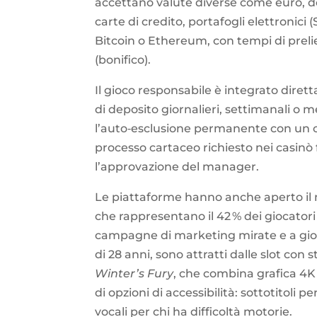
accettano valute diverse come euro, d
carte di credito, portafogli elettronici (S
Bitcoin o Ethereum, con tempi di prelie
(bonifico).
Il gioco responsabile è integrato dirett
di deposito giornalieri, settimanali o me
l’auto‑esclusione permanente con un cl
processo cartaceo richiesto nei casinò
l’approvazione del manager.
Le piattaforme hanno anche aperto il 
che rappresentano il 42 % dei giocatori
campagne di marketing mirate e a gioc
di 28 anni, sono attratti dalle slot co
Winter’s Fury
, che combina grafica 4K 
di opzioni di accessibilità: sottotitoli p
vocali per chi ha difficoltà motorie.