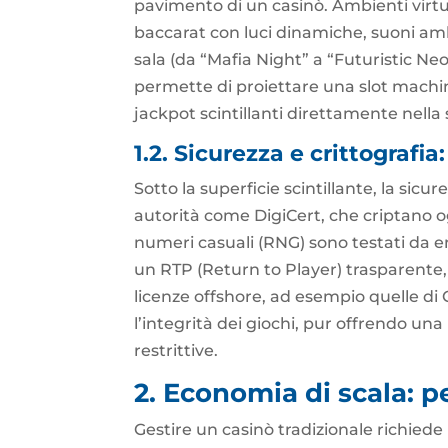
pavimento di un casinò. Ambienti virt
baccarat con luci dinamiche, suoni ambi
sala (da “Mafia Night” a “Futuristic N
permette di proiettare una slot machine
jackpot scintillanti direttamente nella 
1.2. Sicurezza e crittografia
Sotto la superficie scintillante, la sicur
autorità come DigiCert, che criptano ogn
numeri casuali (RNG) sono testati da e
un RTP (Return to Player) trasparente, ti
licenze offshore, ad esempio quelle di
l’integrità dei giochi, pur offrendo una
restrittive.
2. Economia di scala: p
Gestire un casinò tradizionale richiede 