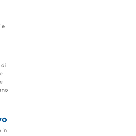
i e
 di
re
Le
rano
vo
e in