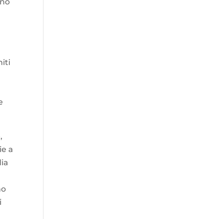
ono
iti
e
,
ie a
dia
no
i