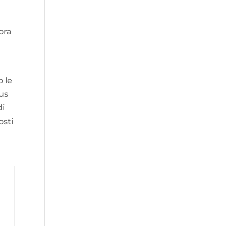
ora
o le
nus
di
osti