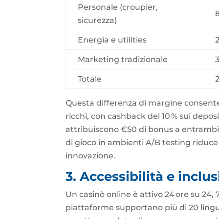
Personale (croupier,
sicurezza)
Energia e utilities
Marketing tradizionale
Totale
Questa differenza di margine consente a
ricchi, con cashback del 10 % sui depos
attribuiscono €50 di bonus a entrambi 
di gioco in ambienti A/B testing riduce
innovazione.
3. Accessibilità e inclus
Un casinò online è attivo 24 ore su 24, 7 
piattaforme supportano più di 20 lingue