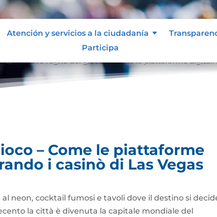
Atención y servicios a la ciudadanía
Transparen
Participa
Il nuovo regno del gioco – Come le piattaforme digital
9;
gioco – Come le piattaforme
rando i casinò di Las Vegas
l neon, cocktail fumosi e tavoli dove il destino si decid
ecento la città è divenuta la capitale mondiale del