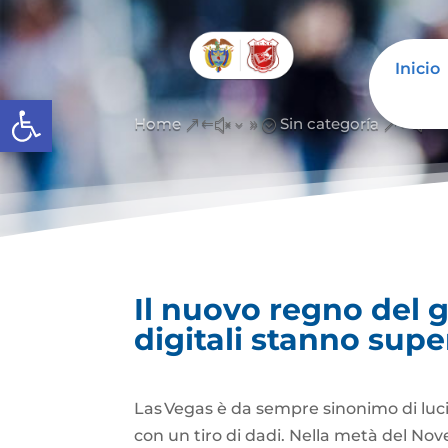
Inicio
Abrir barra de herramientas
Home
Sin categoría
&#x39;
&#x3
Il nuovo regno del 
digitali stanno supe
Las Vegas è da sempre sinonimo di luci a
con un tiro di dadi. Nella metà del Nov