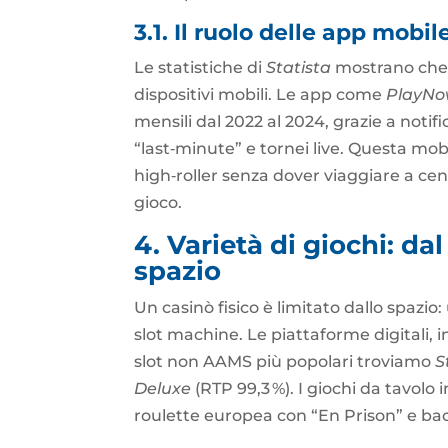
3.1. Il ruolo delle app mobi
Le statistiche di
Statista
mostrano che i
dispositivi mobili. Le app come
PlayN
mensili dal 2022 al 2024, grazie a not
“last‑minute” e tornei live. Questa mob
high‑roller senza dover viaggiare a cen
gioco.
4. Varietà di giochi: dal
spazio
Un casinò fisico è limitato dallo spazi
slot machine. Le piattaforme digitali, i
slot non AAMS più popolari troviamo
S
Deluxe
(RTP 99,3 %). I giochi da tavolo 
roulette europea con “En Prison” e ba