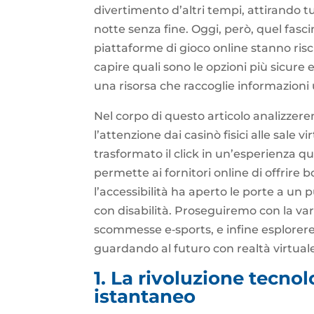
divertimento d’altri tempi, attirando t
notte senza fine. Oggi, però, quel fasci
piattaforme di gioco online stanno risc
capire quali sono le opzioni più sicure 
una risorsa che raccoglie informazioni u
Nel corpo di questo articolo analizze
l’attenzione dai casinò fisici alle sale
trasformato il click in un’esperienza q
permette ai fornitori online di offri
l’accessibilità ha aperto le porte a un
con disabilità. Proseguiremo con la vari
scommesse e‑sports, e infine esplorer
guardando al futuro con realtà virtual
1. La rivoluzione tecnolo
istantaneo