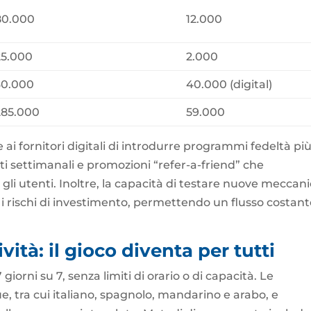
80.000
12.000
25.000
2.000
30.000
40.000 (digital)
285.000
59.000
i fornitori digitali di introdurre programmi fedeltà pi
iti settimanali e promozioni “refer-a-friend” che
gli utenti. Inoltre, la capacità di testare nuove meccan
 i rischi di investimento, permettendo un flusso costant
ività: il gioco diventa per tutti
giorni su 7, senza limiti di orario o di capacità. Le
, tra cui italiano, spagnolo, mandarino e arabo, e