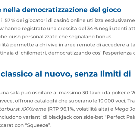
le nella democratizzazione del gioco
l 57 % dei giocatori di casinò online utilizza esclusivam
ow
hanno registrato una crescita del 34 % negli utenti att
ifiche push personalizzate che segnalano bonus
ilità permette a chi vive in aree remote di accedere a ta
tinaia di chilometri, democratizzando così l’esperienza 
 classico al nuovo, senza limiti di
o: una sala può ospitare al massimo 30 tavoli da poker e 
nvece, offrono cataloghi che superano le 10 000 voci. Tra
tarburst XXXtreme
(RTP 96,1 %, volatilità alta) e
Mega Jo
includono varianti di blackjack con side‑bet “Perfect Pai
ccarat con “Squeeze”.