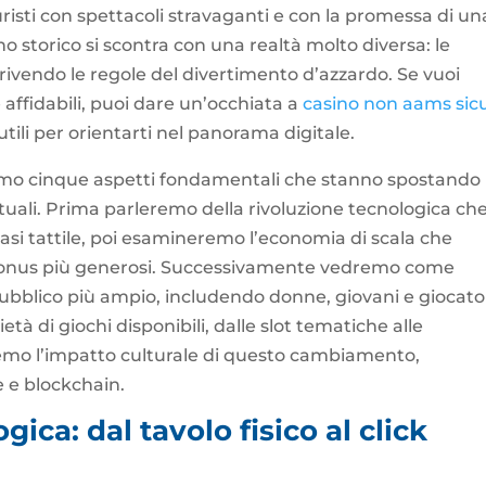
uristi con spettacoli stravaganti e con la promessa di un
no storico si scontra con una realtà molto diversa: le
rivendo le regole del divertimento d’azzardo. Se vuoi
e affidabili, puoi dare un’occhiata a
casino non aams sicu
tili per orientarti nel panorama digitale.
remo cinque aspetti fondamentali che stanno spostando
 virtuali. Prima parleremo della rivoluzione tecnologica ch
uasi tattile, poi esamineremo l’economia di scala che
re bonus più generosi. Successivamente vedremo come
 pubblico più ampio, includendo donne, giovani e giocato
età di giochi disponibili, dalle slot tematiche alle
emo l’impatto culturale di questo cambiamento,
e e blockchain.
gica: dal tavolo fisico al click