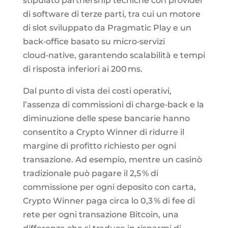
stipulato partnership tecniche con provider
di software di terze parti, tra cui un motore
di slot sviluppato da Pragmatic Play e un
back‑office basato su micro‑servizi
cloud‑native, garantendo scalabilità e tempi
di risposta inferiori ai 200 ms.
Dal punto di vista dei costi operativi,
l’assenza di commissioni di charge‑back e la
diminuzione delle spese bancarie hanno
consentito a Crypto Winner di ridurre il
margine di profitto richiesto per ogni
transazione. Ad esempio, mentre un casinò
tradizionale può pagare il 2,5 % di
commissione per ogni deposito con carta,
Crypto Winner paga circa lo 0,3 % di fee di
rete per ogni transazione Bitcoin, una