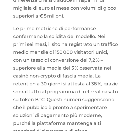
differenza che si traduce in risparmi di
migliaia di euro al mese con volumi di gioco
superiori a € 5 milioni.
Le prime metriche di performance
confermano la solidità del modello. Nei
primi sei mesi, il sito ha registrato un traffico
medio mensile di 150 000 visitatori unici,
con un tasso di conversione del 7,2 % –
superiore alla media del 5 % osservata nei
casinò non‑crypto di fascia media. La
retention a 30 giorni si attesta al 38 %, grazie
soprattutto al programma di referral basato
su token BTC. Questi numeri suggeriscono
che il pubblico è pronto a sperimentare
soluzioni di pagamento più moderne,
purché la piattaforma mantenga alti