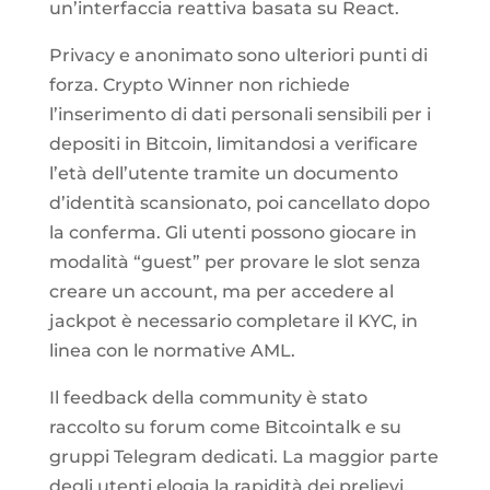
un’interfaccia reattiva basata su React.
Privacy e anonimato sono ulteriori punti di
forza. Crypto Winner non richiede
l’inserimento di dati personali sensibili per i
depositi in Bitcoin, limitandosi a verificare
l’età dell’utente tramite un documento
d’identità scansionato, poi cancellato dopo
la conferma. Gli utenti possono giocare in
modalità “guest” per provare le slot senza
creare un account, ma per accedere al
jackpot è necessario completare il KYC, in
linea con le normative AML.
Il feedback della community è stato
raccolto su forum come Bitcointalk e su
gruppi Telegram dedicati. La maggior parte
degli utenti elogia la rapidità dei prelievi,