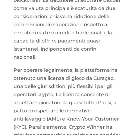
blockchain. La decisione di adottare Bitcoin
come valuta principale è scaturita da due
considerazioni chiave: la riduzione delle
commissioni di elaborazione rispetto ai
circuiti di carte di credito tradizionali e la
capacità di offrire pagamenti quasi
istantanei, indipendenti da confini
nazionali.
Per operare legalmente, la piattaforma ha
ottenuto una licenza di gioco da Curaçao,
una delle giurisdizioni più flessibili per gli
operatori crypto. La licenza consente di
accettare giocatori da quasi tutti i Paesi, a
patto di rispettare le normative
anti‑lavaggio (AML) e Know‑Your‑Customer
(KYC). Parallelamente, Crypto Winner ha