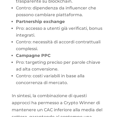
trasparente su blockchain.
Contro: dipendenza da influencer che
possono cambiare piattaforma.
Partnership exchange
Pro: accesso a utenti già verificati, bonus
integrati.
Contro: necessità di accordi contrattuali
complessi.
Campagne PPC
Pro: targeting preciso per parole chiave
ad alta conversione.
Contro: costi variabili in base alla
concorrenza di mercato.
In sintesi, la combinazione di questi
approcci ha permesso a Crypto Winner di
mantenere un CAC inferiore alla media del
settore, garantendo al contempo una