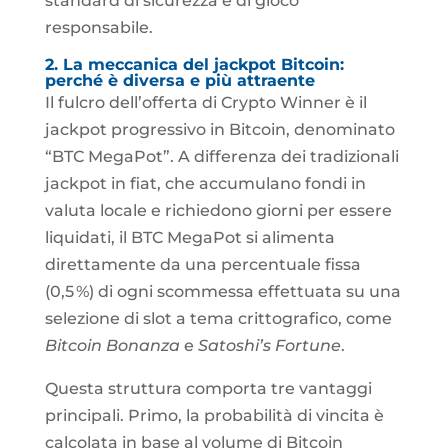
standard di sicurezza e di gioco
responsabile.
2. La meccanica del jackpot Bitcoin:
perché è diversa e più attraente
Il fulcro dell’offerta di Crypto Winner è il
jackpot progressivo in Bitcoin, denominato
“BTC MegaPot”. A differenza dei tradizionali
jackpot in fiat, che accumulano fondi in
valuta locale e richiedono giorni per essere
liquidati, il BTC MegaPot si alimenta
direttamente da una percentuale fissa
(0,5 %) di ogni scommessa effettuata su una
selezione di slot a tema crittografico, come
Bitcoin Bonanza
e
Satoshi’s Fortune
.
Questa struttura comporta tre vantaggi
principali. Primo, la probabilità di vincita è
calcolata in base al volume di Bitcoin