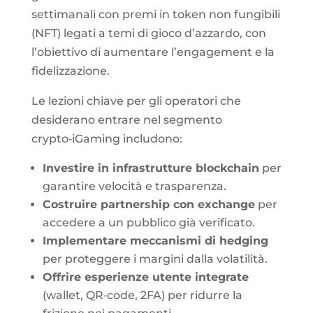
settimanali con premi in token non fungibili
(NFT) legati a temi di gioco d’azzardo, con
l’obiettivo di aumentare l’engagement e la
fidelizzazione.
Le lezioni chiave per gli operatori che
desiderano entrare nel segmento
crypto‑iGaming includono:
Investire in infrastrutture blockchain
per
garantire velocità e trasparenza.
Costruire partnership con exchange
per
accedere a un pubblico già verificato.
Implementare meccanismi di hedging
per proteggere i margini dalla volatilità.
Offrire esperienze utente integrate
(wallet, QR‑code, 2FA) per ridurre la