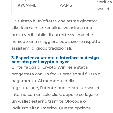
verifica
KYC/AML
AAMS
wallet
Il risultato è un’offerta che attrae giocatori
alla ricerca di adrenalina, velocità e una
prova verificabile di correttezza, ma che
richiede una maggiore educazione rispetto
ai sistemi di gioco tradizionali.
3. Esperienza utente e interfaccia: design
pensato per i crypto‑player
L’interfaccia di Crypto Winner è stata
progettata con un focus preciso sul flusso di
pagamento. Al momento della
registrazione, l’utente può creare un wallet
interno con un solo click, oppure collegare
un wallet esterno tramite QR‑code o
indirizzo alfanumerico. Questa opzione