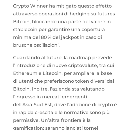
Crypto Winner ha mitigato questo effetto
attraverso operazioni di hedging su futures
Bitcoin, bloccando una parte del valore in
stablecoin per garantire una copertura
minima del 80 % del jackpot in caso di
brusche oscillazioni.
Guardando al futuro, la roadmap prevede
l’introduzione di nuove criptovalute, tra cui
Ethereum e Litecoin, per ampliare la base
di utenti che preferiscono token diversi dal
Bitcoin. Inoltre, l’azienda sta valutando
l’ingresso in mercati emergenti
dell’Asia‑Sud‑Est, dove l’adozione di crypto è
in rapida crescita e le normative sono più
permissive. Un’altra frontiera è la
gamification: saranno lanciati tornei