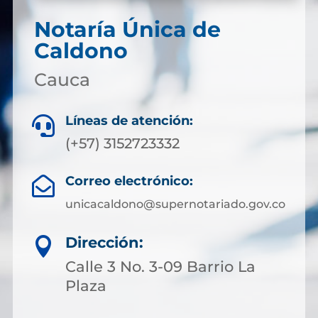
Notaría Única de
Caldono
Cauca
Líneas de atención:

(+57) 3152723332
Correo electrónico:

unicacaldono@supernotariado.gov.co
Dirección:

Calle 3 No. 3-09 Barrio La
Plaza