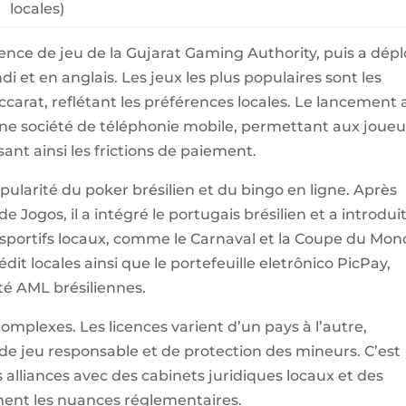
locales)
icence de jeu de la Gujarat Gaming Authority, puis a dép
i et en anglais. Les jeux les plus populaires sont les
accarat, reflétant les préférences locales. Le lancement 
ne société de téléphonie mobile, permettant aux joueu
sant ainsi les frictions de paiement.
 popularité du poker brésilien et du bingo en ligne. Après
e Jogos, il a intégré le portugais brésilien et a introdui
sportifs locaux, comme le Carnaval et la Coupe du Mon
dit locales ainsi que le portefeuille eletrônico PicPay,
é AML brésiliennes.
omplexes. Les licences varient d’un pays à l’autre,
de jeu responsable et de protection des mineurs. C’est
s alliances avec des cabinets juridiques locaux et des
ent les nuances réglementaires.