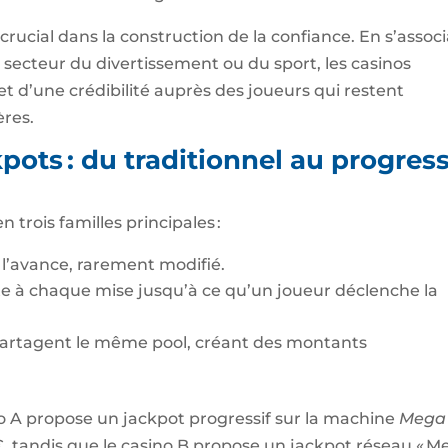
crucial dans la construction de la confiance. En s’assoc
secteur du divertissement ou du sport, les casinos
et d’une crédibilité auprès des joueurs qui restent
ères.
pots : du traditionnel au progress
 trois familles principales :
l’avance, rarement modifié.
e à chaque mise jusqu’à ce qu’un joueur déclenche la
 partagent le même pool, créant des montants
no A propose un jackpot progressif sur la machine
Mega
€, tandis que le casino B propose un jackpot réseau « M