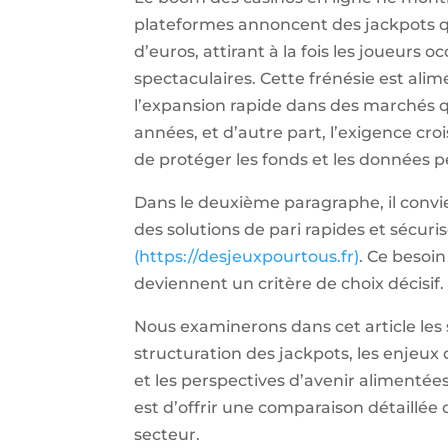
plateformes annoncent des jackpots qui 
d’euros, attirant à la fois les joueurs o
spectaculaires. Cette frénésie est al
l’expansion rapide dans des marchés q
années, et d’autre part, l’exigence cr
de protéger les fonds et les données pe
Dans le deuxième paragraphe, il convi
des solutions de pari rapides et sécur
(https://desjeuxpourtous.fr)
. Ce besoin
deviennent un critère de choix décisif.
Nous examinerons dans cet article les
structuration des jackpots, les enjeux 
et les perspectives d’avenir alimentées p
est d’offrir une comparaison détaillée
secteur.