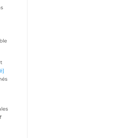
ns
ble
t
é]
anés
ales
f