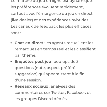
Le marché du jeu en ligne est dynamique :
les préférences évoluent rapidement,
surtout avec l’émergence du jeu en direct
(live dealer) et des expériences hybrides.
Les canaux de feedback les plus efficaces
sont :
Chat en direct
: les agents recueillent les
remarques en temps réel et les classifient
par thème.
Enquêtes post‑jeu
: pop‑ups de 3
questions (note, aspect préféré,
suggestion) qui apparaissent à la fin
d’une session.
Réseaux sociaux
: analyses des
commentaires sur Twitter, Facebook et
les groupes Discord dédiés.