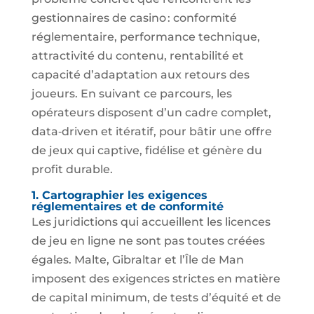
gestionnaires de casino : conformité
réglementaire, performance technique,
attractivité du contenu, rentabilité et
capacité d’adaptation aux retours des
joueurs. En suivant ce parcours, les
opérateurs disposent d’un cadre complet,
data‑driven et itératif, pour bâtir une offre
de jeux qui captive, fidélise et génère du
profit durable.
1. Cartographier les exigences
réglementaires et de conformité
Les juridictions qui accueillent les licences
de jeu en ligne ne sont pas toutes créées
égales. Malte, Gibraltar et l’Île de Man
imposent des exigences strictes en matière
de capital minimum, de tests d’équité et de