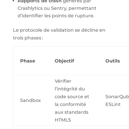
Rapports de crash
générés par
Crashlytics ou Sentry, permettant
d’identifier les points de rupture.
Le protocole de validation se décline en
trois phases :
Phase
Objectif
Outils
Vérifier
l’intégrité du
code source et
SonarQub
Sandbox
la conformité
ESLint
aux standards
HTML5