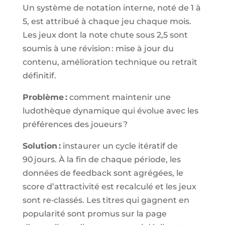
Un système de notation interne, noté de 1 à
5, est attribué à chaque jeu chaque mois.
Les jeux dont la note chute sous 2,5 sont
soumis à une révision : mise à jour du
contenu, amélioration technique ou retrait
définitif.
Problème :
comment maintenir une
ludothèque dynamique qui évolue avec les
préférences des joueurs ?
Solution :
instaurer un cycle itératif de
90 jours. À la fin de chaque période, les
données de feedback sont agrégées, le
score d’attractivité est recalculé et les jeux
sont re‑classés. Les titres qui gagnent en
popularité sont promus sur la page