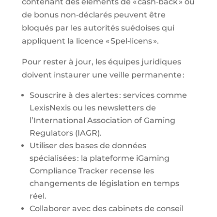
contenant des éléments de « cash‑back » ou
de bonus non‑déclarés peuvent être
bloqués par les autorités suédoises qui
appliquent la licence « Spel‑licens ».
Pour rester à jour, les équipes juridiques
doivent instaurer une veille permanente :
Souscrire à des alertes : services comme
LexisNexis ou les newsletters de
l’International Association of Gaming
Regulators (IAGR).
Utiliser des bases de données
spécialisées : la plateforme iGaming
Compliance Tracker recense les
changements de législation en temps
réel.
Collaborer avec des cabinets de conseil