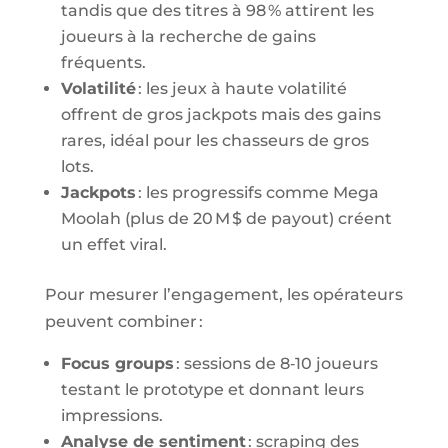
tandis que des titres à 98 % attirent les
joueurs à la recherche de gains
fréquents.
Volatilité
: les jeux à haute volatilité
offrent de gros jackpots mais des gains
rares, idéal pour les chasseurs de gros
lots.
Jackpots
: les progressifs comme Mega
Moolah (plus de 20 M $ de payout) créent
un effet viral.
Pour mesurer l’engagement, les opérateurs
peuvent combiner :
Focus groups
: sessions de 8‑10 joueurs
testant le prototype et donnant leurs
impressions.
Analyse de sentiment
: scraping des