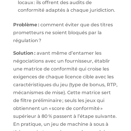
locaux : ils offrent des audits de
conformité adaptés à chaque juridiction.
Problème :
comment éviter que des titres
prometteurs ne soient bloqués par la
régulation ?
Solution :
avant même d’entamer les
négociations avec un fournisseur, établir
une matrice de conformité qui croise les
exigences de chaque licence cible avec les
caractéristiques du jeu (type de bonus, RTP,
mécanismes de mise). Cette matrice sert
de filtre préliminaire ; seuls les jeux qui
obtiennent un « score de conformité »
supérieur à 80 % passent à l’étape suivante.
En pratique, un jeu de machine à sous à