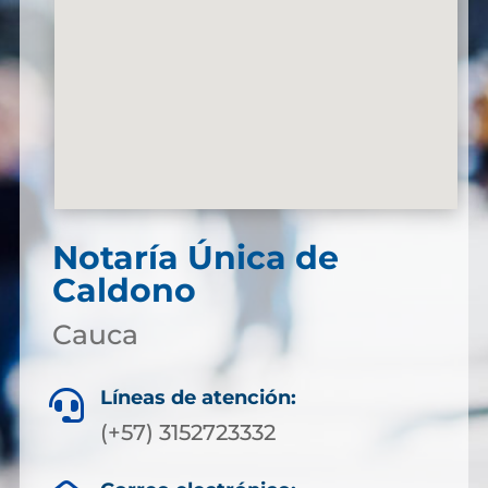
Notaría Única de
Caldono
Cauca
Líneas de atención:

(+57) 3152723332