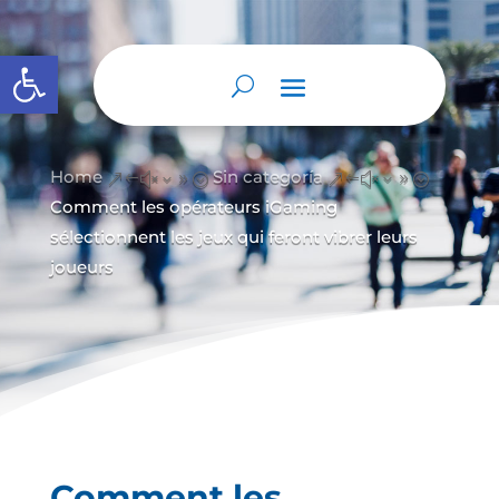
Abrir barra de herramientas
Home
Sin categoría
&#x39;
&#x39;
Comment les opérateurs iGaming
sélectionnent les jeux qui feront vibrer leurs
joueurs
Comment les