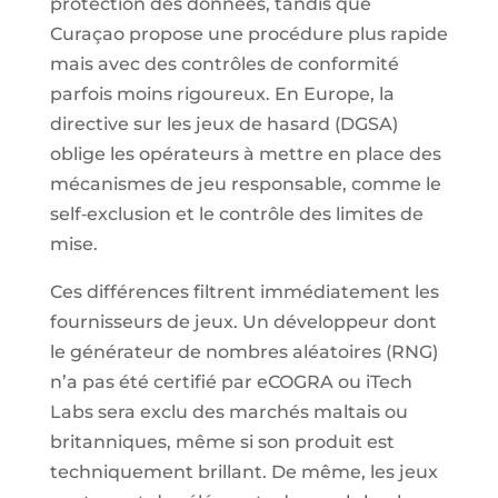
protection des données, tandis que
Curaçao propose une procédure plus rapide
mais avec des contrôles de conformité
parfois moins rigoureux. En Europe, la
directive sur les jeux de hasard (DGSA)
oblige les opérateurs à mettre en place des
mécanismes de jeu responsable, comme le
self‑exclusion et le contrôle des limites de
mise.
Ces différences filtrent immédiatement les
fournisseurs de jeux. Un développeur dont
le générateur de nombres aléatoires (RNG)
n’a pas été certifié par eCOGRA ou iTech
Labs sera exclu des marchés maltais ou
britanniques, même si son produit est
techniquement brillant. De même, les jeux