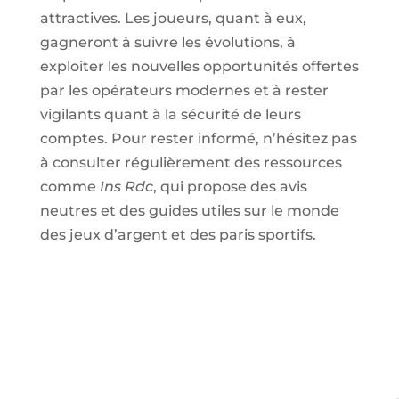
attractives. Les joueurs, quant à eux,
gagneront à suivre les évolutions, à
exploiter les nouvelles opportunités offertes
par les opérateurs modernes et à rester
vigilants quant à la sécurité de leurs
comptes. Pour rester informé, n’hésitez pas
à consulter régulièrement des ressources
comme
Ins Rdc
, qui propose des avis
neutres et des guides utiles sur le monde
des jeux d’argent et des paris sportifs.