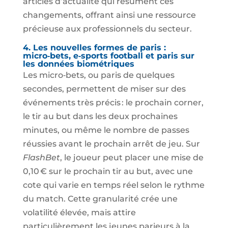
articles d’actualité qui résument ces
changements, offrant ainsi une ressource
précieuse aux professionnels du secteur.
4. Les nouvelles formes de paris :
micro‑bets, e‑sports football et paris sur
les données biométriques
Les micro‑bets, ou paris de quelques
secondes, permettent de miser sur des
événements très précis : le prochain corner,
le tir au but dans les deux prochaines
minutes, ou même le nombre de passes
réussies avant le prochain arrêt de jeu. Sur
FlashBet
, le joueur peut placer une mise de
0,10 € sur le prochain tir au but, avec une
cote qui varie en temps réel selon le rythme
du match. Cette granularité crée une
volatilité élevée, mais attire
particulièrement les jeunes parieurs à la