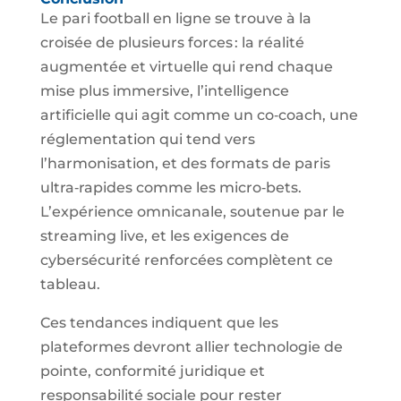
Le pari football en ligne se trouve à la
croisée de plusieurs forces : la réalité
augmentée et virtuelle qui rend chaque
mise plus immersive, l’intelligence
artificielle qui agit comme un co‑coach, une
réglementation qui tend vers
l’harmonisation, et des formats de paris
ultra‑rapides comme les micro‑bets.
L’expérience omnicanale, soutenue par le
streaming live, et les exigences de
cybersécurité renforcées complètent ce
tableau.
Ces tendances indiquent que les
plateformes devront allier technologie de
pointe, conformité juridique et
responsabilité sociale pour rester