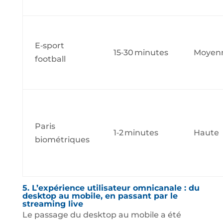
E‑sport
15‑30 minutes
Moyen
football
Paris
1‑2 minutes
Haute
biométriques
5. L’expérience utilisateur omnicanale : du
desktop au mobile, en passant par le
streaming live
Le passage du desktop au mobile a été