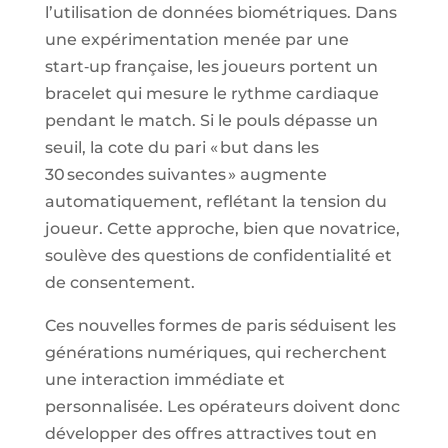
l’utilisation de données biométriques. Dans
une expérimentation menée par une
start‑up française, les joueurs portent un
bracelet qui mesure le rythme cardiaque
pendant le match. Si le pouls dépasse un
seuil, la cote du pari « but dans les
30 secondes suivantes » augmente
automatiquement, reflétant la tension du
joueur. Cette approche, bien que novatrice,
soulève des questions de confidentialité et
de consentement.
Ces nouvelles formes de paris séduisent les
générations numériques, qui recherchent
une interaction immédiate et
personnalisée. Les opérateurs doivent donc
développer des offres attractives tout en