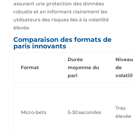
assurant une protection des données
robuste et en informant clairement les
utilisateurs des risques liés à la volatilité
élevée.
Comparaison des formats de
paris innovants
Durée
Niveau
Format
moyenne du
de
pari
volatili
Très
Micro‑bets
5‑30 secondes
élevée