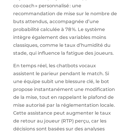
co‑coach » personnalisé : une
recommandation de mise sur le nombre de
buts attendus, accompagnée d’une
probabilité calculée à 78 %. Le système
intègre également des variables moins
classiques, comme le taux d’humidité du
stade, qui influence la fatigue des joueurs.
En temps réel, les chatbots vocaux
assistent le parieur pendant le match. Si
une équipe subit une blessure clé, le bot
propose instantanément une modification
de la mise, tout en rappelant le plafond de
mise autorisé par la réglementation locale.
Cette assistance peut augmenter le taux
de retour au joueur (RTP) perçu, car les
décisions sont basées sur des analyses