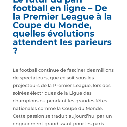
football en ligne – De
la Premier League à la
Coupe du Monde,
quelles évolutions
attendent les parieurs
?
Le football continue de fasciner des millions
de spectateurs, que ce soit sous les
projecteurs de la Premier League, lors des
soirées électriques de la Ligue des
champions ou pendant les grandes fêtes
nationales comme la Coupe du Monde.
Cette passion se traduit aujourd’hui par un
engouement grandissant pour les paris