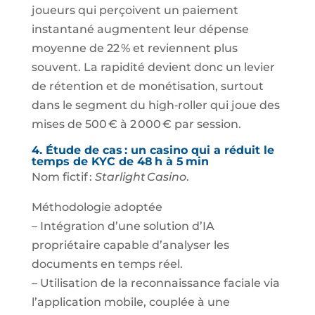
joueurs qui perçoivent un paiement
instantané augmentent leur dépense
moyenne de 22 % et reviennent plus
souvent. La rapidité devient donc un levier
de rétention et de monétisation, surtout
dans le segment du high‑roller qui joue des
mises de 500 € à 2 000 € par session.
4. Étude de cas : un casino qui a réduit le
temps de KYC de 48 h à 5 min
Nom fictif :
Starlight Casino
.
Méthodologie adoptée
– Intégration d’une solution d’IA
propriétaire capable d’analyser les
documents en temps réel.
– Utilisation de la reconnaissance faciale via
l’application mobile, couplée à une