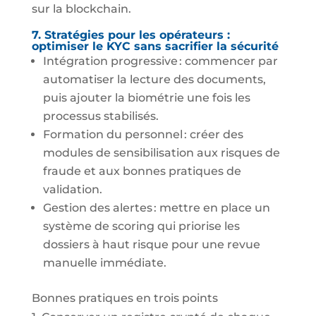
sur la blockchain.
7. Stratégies pour les opérateurs :
optimiser le KYC sans sacrifier la sécurité
Intégration progressive : commencer par
automatiser la lecture des documents,
puis ajouter la biométrie une fois les
processus stabilisés.
Formation du personnel : créer des
modules de sensibilisation aux risques de
fraude et aux bonnes pratiques de
validation.
Gestion des alertes : mettre en place un
système de scoring qui priorise les
dossiers à haut risque pour une revue
manuelle immédiate.
Bonnes pratiques en trois points