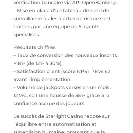
vérification bancaire via API OpenBanking.
– Mise en place d’un tableau de bord de
surveillance où les alertes de risque sont
traitées par une équipe de 5 agents
spécialisés.
Résultats chiffrés
– Taux de conversion des nouveaux inscrits :
+18 % (de 12 % à 30 %).
– Satisfaction client (score NPS) : 78 vs 62
avant l’implémentation.
– Volume de jackpots versés en un mois :
12 M€, soit une hausse de 35 % grâce à la
confiance accrue des joueurs.
Le succès de Starlight Casino repose sur
l’équilibre entre automatisation et
supervision humaine, prouvant que la