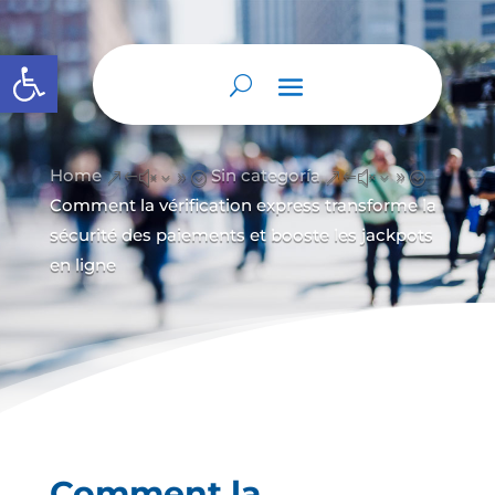
Abrir barra de herramientas
Home
Sin categoría
&#x39;
&#x39;
Comment la vérification express transforme la
sécurité des paiements et booste les jackpots
en ligne
Comment la