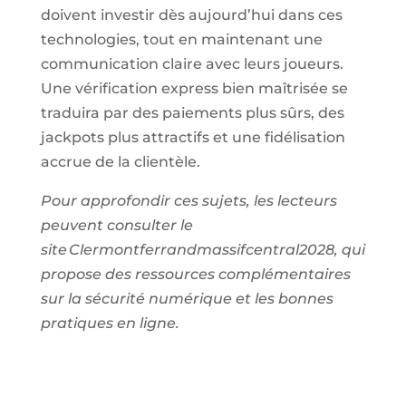
doivent investir dès aujourd’hui dans ces
technologies, tout en maintenant une
communication claire avec leurs joueurs.
Une vérification express bien maîtrisée se
traduira par des paiements plus sûrs, des
jackpots plus attractifs et une fidélisation
accrue de la clientèle.
Pour approfondir ces sujets, les lecteurs
peuvent consulter le
site Clermontferrandmassifcentral2028, qui
propose des ressources complémentaires
sur la sécurité numérique et les bonnes
pratiques en ligne.