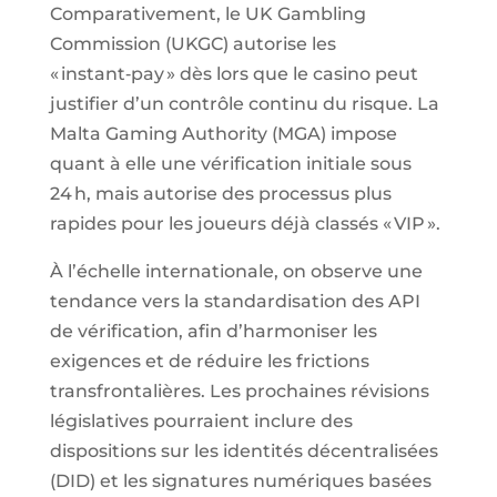
Comparativement, le UK Gambling
Commission (UKGC) autorise les
« instant‑pay » dès lors que le casino peut
justifier d’un contrôle continu du risque. La
Malta Gaming Authority (MGA) impose
quant à elle une vérification initiale sous
24 h, mais autorise des processus plus
rapides pour les joueurs déjà classés « VIP ».
À l’échelle internationale, on observe une
tendance vers la standardisation des API
de vérification, afin d’harmoniser les
exigences et de réduire les frictions
transfrontalières. Les prochaines révisions
législatives pourraient inclure des
dispositions sur les identités décentralisées
(DID) et les signatures numériques basées