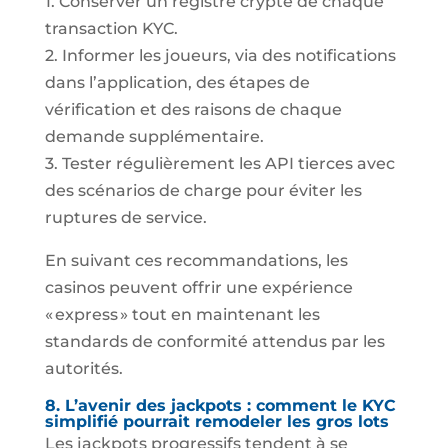
1. Conserver un registre crypté de chaque
transaction KYC.
2. Informer les joueurs, via des notifications
dans l’application, des étapes de
vérification et des raisons de chaque
demande supplémentaire.
3. Tester régulièrement les API tierces avec
des scénarios de charge pour éviter les
ruptures de service.
En suivant ces recommandations, les
casinos peuvent offrir une expérience
« express » tout en maintenant les
standards de conformité attendus par les
autorités.
8. L’avenir des jackpots : comment le KYC
simplifié pourrait remodeler les gros lots
Les jackpots progressifs tendent à se