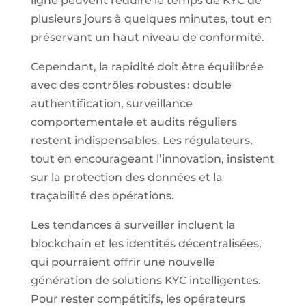
ligne peuvent réduire le temps de KYC de
plusieurs jours à quelques minutes, tout en
préservant un haut niveau de conformité.
Cependant, la rapidité doit être équilibrée
avec des contrôles robustes : double
authentification, surveillance
comportementale et audits réguliers
restent indispensables. Les régulateurs,
tout en encourageant l’innovation, insistent
sur la protection des données et la
traçabilité des opérations.
Les tendances à surveiller incluent la
blockchain et les identités décentralisées,
qui pourraient offrir une nouvelle
génération de solutions KYC intelligentes.
Pour rester compétitifs, les opérateurs