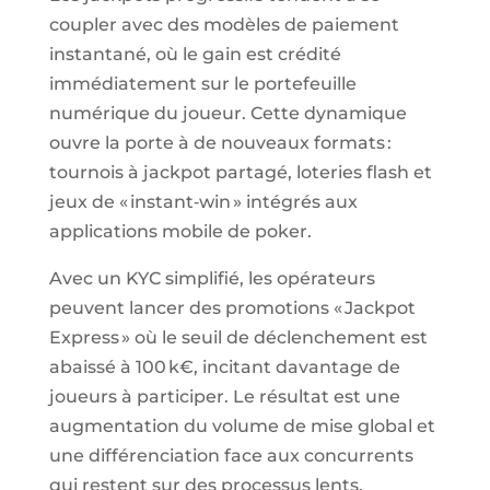
coupler avec des modèles de paiement
instantané, où le gain est crédité
immédiatement sur le portefeuille
numérique du joueur. Cette dynamique
ouvre la porte à de nouveaux formats :
tournois à jackpot partagé, loteries flash et
jeux de « instant‑win » intégrés aux
applications mobile de poker.
Avec un KYC simplifié, les opérateurs
peuvent lancer des promotions « Jackpot
Express » où le seuil de déclenchement est
abaissé à 100 k€, incitant davantage de
joueurs à participer. Le résultat est une
augmentation du volume de mise global et
une différenciation face aux concurrents
qui restent sur des processus lents.