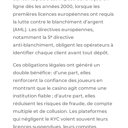
ligne dès les années 2000, lorsque les
premières licences européennes ont requis
la lutte contre le blanchiment d’argent
(AML). Les directives européennes,
notamment la 5ᵉ directive
anti‑blanchiment, obligent les opérateurs à
identifier chaque client avant tout dépôt.
Ces obligations légales ont généré un
double bénéfice : d’une part, elles
renforcent la confiance des joueurs en
montrant que le casino agit comme une
institution fiable ; d’autre part, elles
réduisent les risques de fraude, de compte
multiple et de collusion. Les plateformes
qui négligent le KYC voient souvent leurs
licences suspendues, leurs comptes