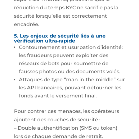
réduction du temps KYC ne sacrifie pas la
sécurité lorsqu’elle est correctement
encadrée.
5. Les enjeux de sécurité liés à une
vérification ultra‑rapide
Contournement et usurpation d’identité :
les fraudeurs peuvent exploiter des
réseaux de bots pour soumettre de
fausses photos ou des documents volés.
Attaques de type “man‑in‑the‑middle” sur
les API bancaires, pouvant détourner les
fonds avant le versement final.
Pour contrer ces menaces, les opérateurs
ajoutent des couches de sécurité :
– Double authentification (SMS ou token)
lors de chaque demande de retrait.