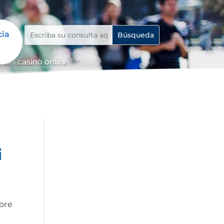
cia
i dei casinò online
i
tore