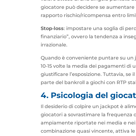
giocatore può decidere se aumentare l
rapporto rischio/ricompensa entro limit
Stop‑loss
: impostare una soglia di perdi
finanziario”, ovvero la tendenza a in
irrazionale.
Quando è conveniente puntare su un ja
10‑15 volte la media dei pagamenti di un
giustificare l’esposizione. Tuttavia, se
parte del bankroll a giochi con RTP stab
4. Psicologia del giocat
Il desiderio di colpire un jackpot è alime
giocatori a sovrastimare la frequenza d
ampiamente riportate nei media e nei f
combinazione quasi vincente, attiva l