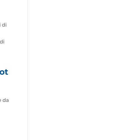
 di
di
ot
e da