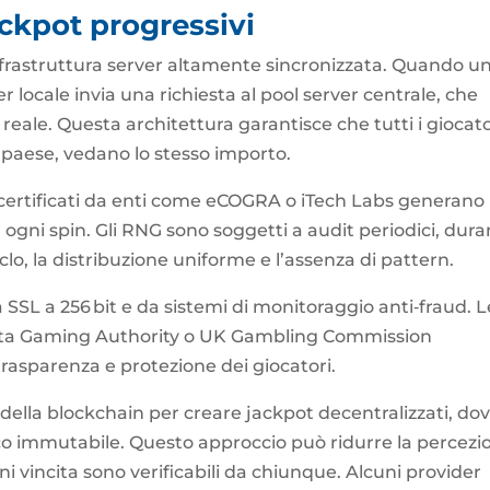
ackpot progressivi
infrastruttura server altamente sincronizzata. Quando u
r locale invia una richiesta al pool server centrale, che
reale. Questa architettura garantisce che tutti i giocato
paese, vedano lo stesso importo.
rtificati da enti come eCOGRA o iTech Labs generano
gni spin. Gli RNG sono soggetti a audit periodici, dura
ciclo, la distribuzione uniforme e l’assenza di pattern.
a SSL a 256 bit e da sistemi di monitoraggio anti‑fraud. L
Malta Gaming Authority o UK Gambling Commission
rasparenza e protezione dei giocatori.
ella blockchain per creare jackpot decentralizzati, dove
ico immutabile. Questo approccio può ridurre la percezi
ni vincita sono verificabili da chiunque. Alcuni provider