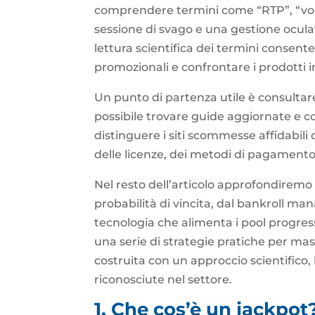
comprendere termini come “RTP”, “volat
sessione di svago e una gestione oculat
lettura scientifica dei termini consente 
promozionali e confrontare i prodotti 
Un punto di partenza utile è consultare
possibile trovare guide aggiornate e co
distinguere i siti scommesse affidabil
delle licenze, dei metodi di pagamento 
Nel resto dell’articolo approfondiremo 
probabilità di vincita, dal bankroll ma
tecnologia che alimenta i pool progressi
una serie di strategie pratiche per mas
costruita con un approccio scientifico,
riconosciute nel settore.
1. Che cos’è un jackpot?