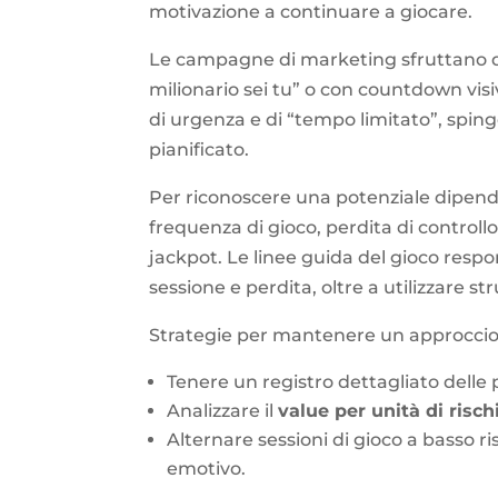
motivazione a continuare a giocare.
Le campagne di marketing sfruttano 
milionario sei tu” o con countdown visi
di urgenza e di “tempo limitato”, spi
pianificato.
Per riconoscere una potenziale dipend
frequenza di gioco, perdita di controllo
jackpot. Le linee guida del gioco respo
sessione e perdita, oltre a utilizzare s
Strategie per mantenere un approccio 
Tenere un registro dettagliato delle p
Analizzare il
value per unità di risch
Alternare sessioni di gioco a basso ri
emotivo.