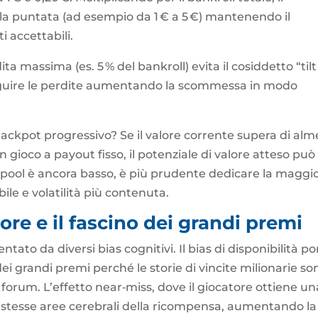
a puntata (ad esempio da 1 € a 5 €) mantenendo il
i accettabili.
ta massima (es. 5 % del bankroll) evita il cosiddetto “tilt
seguire le perdite aumentando la scommessa in modo
ckpot progressivo? Se il valore corrente supera di al
 gioco a payout fisso, il potenziale di valore atteso può
 il pool è ancora basso, è più prudente dedicare la maggi
ile e volatilità più contenuta.
ore e il fascino dei grandi premi
ntato da diversi bias cognitivi. Il bias di disponibilità por
ei grandi premi perché le storie di vincite milionarie so
orum. L’effetto near‑miss, dove il giocatore ottiene un
e stesse aree cerebrali della ricompensa, aumentando la