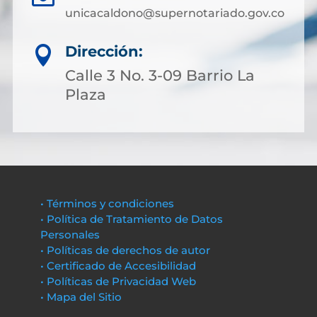
unicacaldono@supernotariado.gov.co
Dirección:

Calle 3 No. 3-09 Barrio La
Plaza
• Términos y condiciones
• Política de Tratamiento de Datos
Personales
• Políticas de derechos de autor
• Certificado de Accesibilidad
• Políticas de Privacidad Web
• Mapa del Sitio