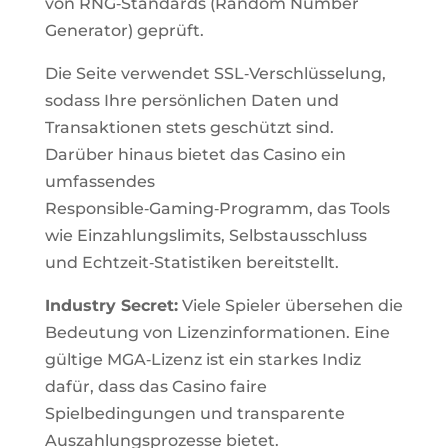
von RNG‑Standards (Random Number
Generator) geprüft.
Die Seite verwendet SSL‑Verschlüsselung,
sodass Ihre persönlichen Daten und
Transaktionen stets geschützt sind.
Darüber hinaus bietet das Casino ein
umfassendes
Responsible‑Gaming‑Programm, das Tools
wie Einzahlungslimits, Selbstausschluss
und Echtzeit‑Statistiken bereitstellt.
Industry Secret:
Viele Spieler übersehen die
Bedeutung von Lizenzinformationen. Eine
gültige MGA‑Lizenz ist ein starkes Indiz
dafür, dass das Casino faire
Spielbedingungen und transparente
Auszahlungsprozesse bietet.