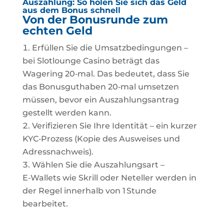
Auszahlung: So holen Sie sich das Geld
aus dem Bonus schnell
Von der Bonusrunde zum
echten Geld
Erfüllen Sie die Umsatzbedingungen –
bei Slotlounge Casino beträgt das
Wagering 20‑mal. Das bedeutet, dass Sie
das Bonusguthaben 20‑mal umsetzen
müssen, bevor ein Auszahlungsantrag
gestellt werden kann.
Verifizieren Sie Ihre Identität – ein kurzer
KYC‑Prozess (Kopie des Ausweises und
Adressnachweis).
Wählen Sie die Auszahlungsart –
E‑Wallets wie Skrill oder Neteller werden in
der Regel innerhalb von 1 Stunde
bearbeitet.