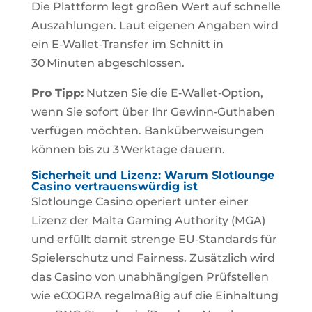
Die Plattform legt großen Wert auf schnelle
Auszahlungen. Laut eigenen Angaben wird
ein E‑Wallet‑Transfer im Schnitt in
30 Minuten abgeschlossen.
Pro Tipp:
Nutzen Sie die E‑Wallet‑Option,
wenn Sie sofort über Ihr Gewinn‑Guthaben
verfügen möchten. Banküberweisungen
können bis zu 3 Werktage dauern.
Sicherheit und Lizenz: Warum Slotlounge
Casino vertrauenswürdig ist
Slotlounge Casino operiert unter einer
Lizenz der Malta Gaming Authority (MGA)
und erfüllt damit strenge EU‑Standards für
Spielerschutz und Fairness. Zusätzlich wird
das Casino von unabhängigen Prüfstellen
wie eCOGRA regelmäßig auf die Einhaltung