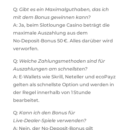
Q:
Gibt es ein Maximalguthaben, das ich
mit dem Bonus gewinnen kann?
A: Ja, beim Slotlounge Casino beträgt die
maximale Auszahlung aus dem
No‑Deposit‑Bonus 50 €. Alles darüber wird
verworfen.
Q:
Welche Zahlungsmethoden sind für
Auszahlungen am schnellsten?
A: E‑Wallets wie Skrill, Neteller und ecoPayz
gelten als schnellste Option und werden in
der Regel innerhalb von 1 Stunde
bearbeitet.
Q:
Kann ich den Bonus für
Live‑Dealer‑Spiele verwenden?
A: Nein, der No‑Deposit‑Bonus gilt