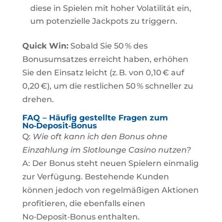
diese in Spielen mit hoher Volatilität ein,
um potenzielle Jackpots zu triggern.
Quick Win:
Sobald Sie 50 % des
Bonusumsatzes erreicht haben, erhöhen
Sie den Einsatz leicht (z. B. von 0,10 € auf
0,20 €), um die restlichen 50 % schneller zu
drehen.
FAQ – Häufig gestellte Fragen zum
No‑Deposit‑Bonus
Q:
Wie oft kann ich den Bonus ohne
Einzahlung im Slotlounge Casino nutzen?
A: Der Bonus steht neuen Spielern einmalig
zur Verfügung. Bestehende Kunden
können jedoch von regelmäßigen Aktionen
profitieren, die ebenfalls einen
No‑Deposit‑Bonus enthalten.