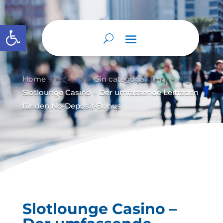
Abrir barra de herramientas
Home
Sin categoría
&#x39;
&#x39;
Slotlounge Casino – Der umfassende Leitfaden
für den No‑Deposit‑Bonus
Slotlounge Casino –