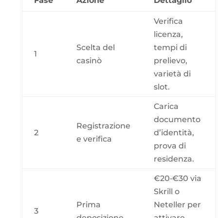
Fase
Azione
Dettaglio
Verifica
licenza,
Scelta del
tempi di
1
casinò
prelievo,
varietà di
slot.
Carica
documento
Registrazione
2
d’identità,
e verifica
prova di
residenza.
€20‑€30 via
Skrill o
Prima
Neteller per
3
deposizione
attivare