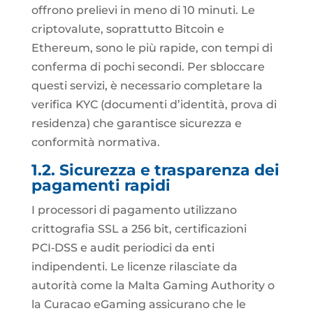
offrono prelievi in meno di 10 minuti. Le
criptovalute, soprattutto Bitcoin e
Ethereum, sono le più rapide, con tempi di
conferma di pochi secondi. Per sbloccare
questi servizi, è necessario completare la
verifica KYC (documenti d’identità, prova di
residenza) che garantisce sicurezza e
conformità normativa.
1.2. Sicurezza e trasparenza dei
pagamenti rapidi
I processori di pagamento utilizzano
crittografia SSL a 256 bit, certificazioni
PCI‑DSS e audit periodici da enti
indipendenti. Le licenze rilasciate da
autorità come la Malta Gaming Authority o
la Curacao eGaming assicurano che le