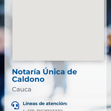
Notaría Única de
Caldono
Cauca
Líneas de atención:
