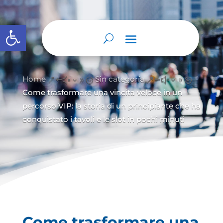
Abrir barra de herramientas
Home
Sin categoría
&#x39;
&#x39;
Come trasformare una vincita veloce in un
percorso VIP: la storia di un principiante che ha
conquistato i tavoli e le slot in pochi minuti
Come trasformare una