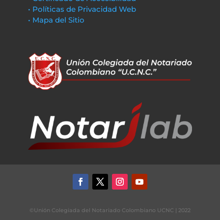
• Políticas de Privacidad Web
• Mapa del Sitio
©Unión Colegiada del Notariado Colombiano UCNC | 2022