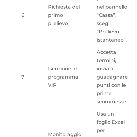
Richiesta del
nel pannello
6
primo
“Cassa”,
prelievo
scegli
“Prelievo
istantaneo”.
Accetta i
termini,
Iscrizione al
inizia a
7
programma
guadagnare
VIP
punti con le
prime
scommesse.
Usa un
foglio Excel
per
Monitoraggio