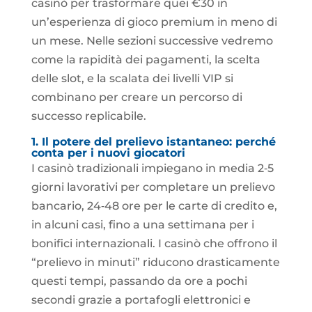
casinò per trasformare quei €30 in
un’esperienza di gioco premium in meno di
un mese. Nelle sezioni successive vedremo
come la rapidità dei pagamenti, la scelta
delle slot, e la scalata dei livelli VIP si
combinano per creare un percorso di
successo replicabile.
1. Il potere del prelievo istantaneo: perché
conta per i nuovi giocatori
I casinò tradizionali impiegano in media 2‑5
giorni lavorativi per completare un prelievo
bancario, 24‑48 ore per le carte di credito e,
in alcuni casi, fino a una settimana per i
bonifici internazionali. I casinò che offrono il
“prelievo in minuti” riducono drasticamente
questi tempi, passando da ore a pochi
secondi grazie a portafogli elettronici e