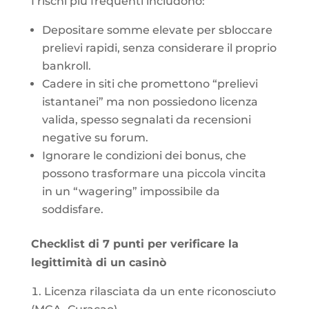
I rischi più frequenti includono:
Depositare somme elevate per sbloccare
prelievi rapidi, senza considerare il proprio
bankroll.
Cadere in siti che promettono “prelievi
istantanei” ma non possiedono licenza
valida, spesso segnalati da recensioni
negative su forum.
Ignorare le condizioni dei bonus, che
possono trasformare una piccola vincita
in un “wagering” impossibile da
soddisfare.
Checklist di 7 punti per verificare la
legittimità di un casinò
Licenza rilasciata da un ente riconosciuto