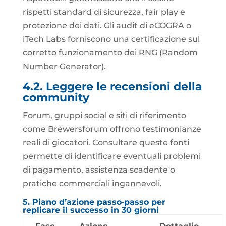
rispetti standard di sicurezza, fair play e
protezione dei dati. Gli audit di eCOGRA o
iTech Labs forniscono una certificazione sul
corretto funzionamento dei RNG (Random
Number Generator).
4.2. Leggere le recensioni della
community
Forum, gruppi social e siti di riferimento
come Brewersforum offrono testimonianze
reali di giocatori. Consultare queste fonti
permette di identificare eventuali problemi
di pagamento, assistenza scadente o
pratiche commerciali ingannevoli.
5. Piano d’azione passo‑passo per
replicare il successo in 30 giorni