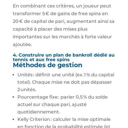
En combinant ces critères, un joueur peut
transformer 5 € de gains de free spins en
20 € de capital de pari, augmentant ainsi sa
capacité à placer des mises plus
importantes sur les marchés à forte valeur
ajoutée.
4. Construire un plan de bankroll dédié au
tennis et aux free spins
Méthodes de gestion
Unités : définir une unité (ex. 1 % du capital
total). Chaque mise ne doit pas dépasser
2 unités.
Pourcentage fixe : parier 0,5 % du solde
actuel sur chaque pari, ajusté
quotidiennement.
Kelly Criterion : calculer la mise optimale
en fonction de la probabilité estimée (p)