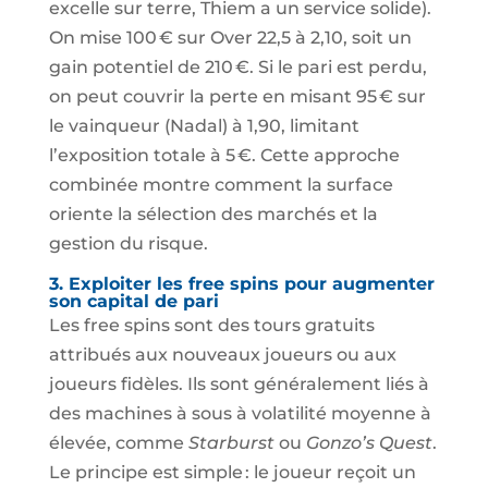
excelle sur terre, Thiem a un service solide).
On mise 100 € sur Over 22,5 à 2,10, soit un
gain potentiel de 210 €. Si le pari est perdu,
on peut couvrir la perte en misant 95 € sur
le vainqueur (Nadal) à 1,90, limitant
l’exposition totale à 5 €. Cette approche
combinée montre comment la surface
oriente la sélection des marchés et la
gestion du risque.
3. Exploiter les free spins pour augmenter
son capital de pari
Les free spins sont des tours gratuits
attribués aux nouveaux joueurs ou aux
joueurs fidèles. Ils sont généralement liés à
des machines à sous à volatilité moyenne à
élevée, comme
Starburst
ou
Gonzo’s Quest
.
Le principe est simple : le joueur reçoit un