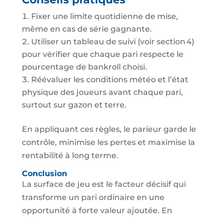
Fixer une limite quotidienne de mise,
même en cas de série gagnante.
Utiliser un tableau de suivi (voir section 4)
pour vérifier que chaque pari respecte le
pourcentage de bankroll choisi.
Réévaluer les conditions météo et l’état
physique des joueurs avant chaque pari,
surtout sur gazon et terre.
En appliquant ces règles, le parieur garde le
contrôle, minimise les pertes et maximise la
rentabilité à long terme.
Conclusion
La surface de jeu est le facteur décisif qui
transforme un pari ordinaire en une
opportunité à forte valeur ajoutée. En