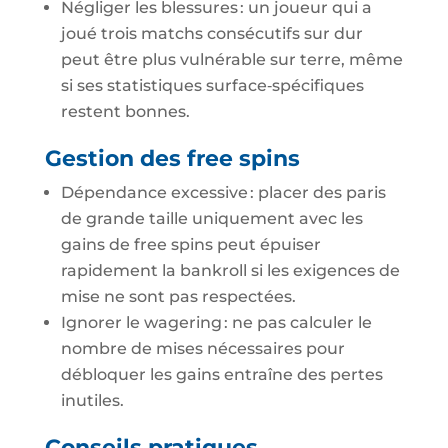
Négliger les blessures : un joueur qui a
joué trois matchs consécutifs sur dur
peut être plus vulnérable sur terre, même
si ses statistiques surface‑spécifiques
restent bonnes.
Gestion des free spins
Dépendance excessive : placer des paris
de grande taille uniquement avec les
gains de free spins peut épuiser
rapidement la bankroll si les exigences de
mise ne sont pas respectées.
Ignorer le wagering : ne pas calculer le
nombre de mises nécessaires pour
débloquer les gains entraîne des pertes
inutiles.
Conseils pratiques