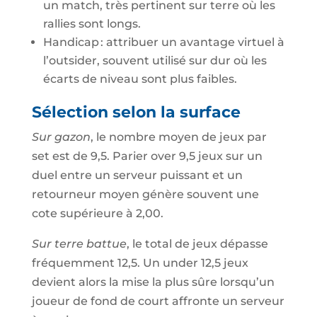
un match, très pertinent sur terre où les
rallies sont longs.
Handicap : attribuer un avantage virtuel à
l’outsider, souvent utilisé sur dur où les
écarts de niveau sont plus faibles.
Sélection selon la surface
Sur gazon
, le nombre moyen de jeux par
set est de 9,5. Parier over 9,5 jeux sur un
duel entre un serveur puissant et un
retourneur moyen génère souvent une
cote supérieure à 2,00.
Sur terre battue
, le total de jeux dépasse
fréquemment 12,5. Un under 12,5 jeux
devient alors la mise la plus sûre lorsqu’un
joueur de fond de court affronte un serveur