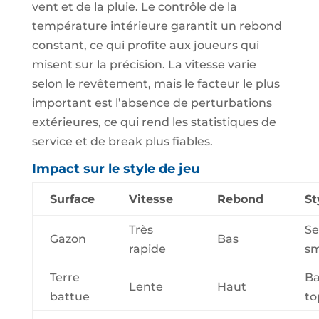
vent et de la pluie. Le contrôle de la
température intérieure garantit un rebond
constant, ce qui profite aux joueurs qui
misent sur la précision. La vitesse varie
selon le revêtement, mais le facteur le plus
important est l’absence de perturbations
extérieures, ce qui rend les statistiques de
service et de break plus fiables.
Impact sur le style de jeu
Surface
Vitesse
Rebond
St
Très
Se
Gazon
Bas
rapide
s
Terre
Ba
Lente
Haut
battue
to