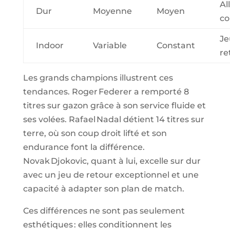
Al
Dur
Moyenne
Moyen
co
Je
Indoor
Variable
Constant
re
Les grands champions illustrent ces
tendances. Roger Federer a remporté 8
titres sur gazon grâce à son service fluide et
ses volées. Rafael Nadal détient 14 titres sur
terre, où son coup droit lifté et son
endurance font la différence.
Novak Djokovic, quant à lui, excelle sur dur
avec un jeu de retour exceptionnel et une
capacité à adapter son plan de match.
Ces différences ne sont pas seulement
esthétiques : elles conditionnent les