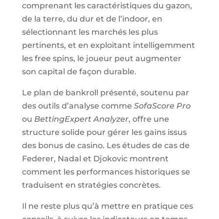
comprenant les caractéristiques du gazon,
de la terre, du dur et de l’indoor, en
sélectionnant les marchés les plus
pertinents, et en exploitant intelligemment
les free spins, le joueur peut augmenter
son capital de façon durable.
Le plan de bankroll présenté, soutenu par
des outils d’analyse comme
SofaScore Pro
ou
BettingExpert Analyzer
, offre une
structure solide pour gérer les gains issus
des bonus de casino. Les études de cas de
Federer, Nadal et Djokovic montrent
comment les performances historiques se
traduisent en stratégies concrètes.
Il ne reste plus qu’à mettre en pratique ces