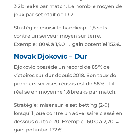
3,2 breaks par match. Le nombre moyen de
jeux par set était de 13,2.
Stratégie : choisir le handicap –1,5 sets
contre un serveur moyen sur terre.
Exemple : 80 € à 1,90 → gain potentiel 152 €.
Novak Djokovic – Dur
Djokovic possède un record de 85 % de
victoires sur dur depuis 2018. Son taux de
premiers services réussis est de 68 % et il
réalise en moyenne 1,8 breaks par match.
Stratégie : miser sur le set betting (2‑0)
lorsqu’il joue contre un adversaire classé en
dessous du top‑20. Exemple : 60 € à 2,20 →
gain potentiel 132 €.