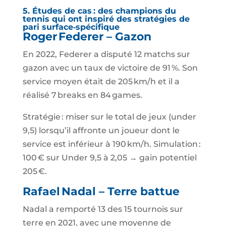
5. Études de cas : des champions du
tennis qui ont inspiré des stratégies de
pari surface‑spécifique
Roger Federer – Gazon
En 2022, Federer a disputé 12 matchs sur
gazon avec un taux de victoire de 91 %. Son
service moyen était de 205 km/h et il a
réalisé 7 breaks en 84 games.
Stratégie : miser sur le total de jeux (under
9,5) lorsqu’il affronte un joueur dont le
service est inférieur à 190 km/h. Simulation :
100 € sur Under 9,5 à 2,05 → gain potentiel
205 €.
Rafael Nadal – Terre battue
Nadal a remporté 13 des 15 tournois sur
terre en 2021, avec une moyenne de