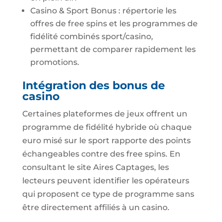
Casino & Sport Bonus : répertorie les
offres de free spins et les programmes de
fidélité combinés sport/casino,
permettant de comparer rapidement les
promotions.
Intégration des bonus de
casino
Certaines plateformes de jeux offrent un
programme de fidélité hybride où chaque
euro misé sur le sport rapporte des points
échangeables contre des free spins. En
consultant le site Aires Captages, les
lecteurs peuvent identifier les opérateurs
qui proposent ce type de programme sans
être directement affiliés à un casino.