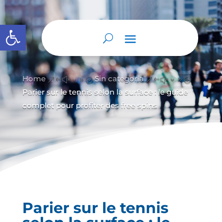
Abrir barra de herramientas
Home
Sin categoría
&#x39;
&#x39;
Parier sur le tennis selon la surface : le guide
complet pour profiter des free spins
Parier sur le tennis