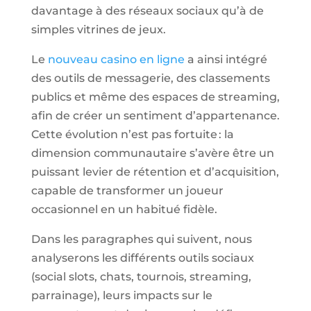
davantage à des réseaux sociaux qu’à de
simples vitrines de jeux.
Le
nouveau casino en ligne
a ainsi intégré
des outils de messagerie, des classements
publics et même des espaces de streaming,
afin de créer un sentiment d’appartenance.
Cette évolution n’est pas fortuite : la
dimension communautaire s’avère être un
puissant levier de rétention et d’acquisition,
capable de transformer un joueur
occasionnel en un habitué fidèle.
Dans les paragraphes qui suivent, nous
analyserons les différents outils sociaux
(social slots, chats, tournois, streaming,
parrainage), leurs impacts sur le