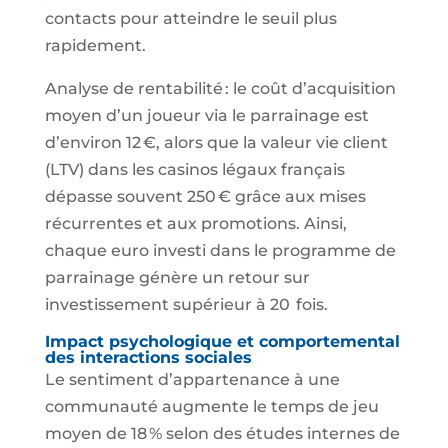
contacts pour atteindre le seuil plus
rapidement.
Analyse de rentabilité : le coût d’acquisition
moyen d’un joueur via le parrainage est
d’environ 12 €, alors que la valeur vie client
(LTV) dans les casinos légaux français
dépasse souvent 250 € grâce aux mises
récurrentes et aux promotions. Ainsi,
chaque euro investi dans le programme de
parrainage génère un retour sur
investissement supérieur à 20 fois.
Impact psychologique et comportemental
des interactions sociales
Le sentiment d’appartenance à une
communauté augmente le temps de jeu
moyen de 18 % selon des études internes de