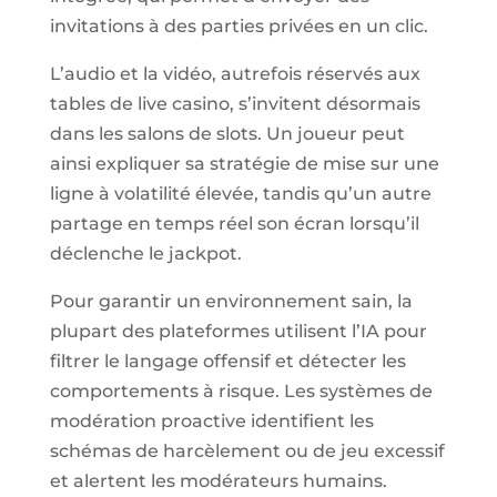
invitations à des parties privées en un clic.
L’audio et la vidéo, autrefois réservés aux
tables de live casino, s’invitent désormais
dans les salons de slots. Un joueur peut
ainsi expliquer sa stratégie de mise sur une
ligne à volatilité élevée, tandis qu’un autre
partage en temps réel son écran lorsqu’il
déclenche le jackpot.
Pour garantir un environnement sain, la
plupart des plateformes utilisent l’IA pour
filtrer le langage offensif et détecter les
comportements à risque. Les systèmes de
modération proactive identifient les
schémas de harcèlement ou de jeu excessif
et alertent les modérateurs humains.