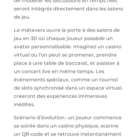
de modérer les discussions en temps réel,
seront intégrés directement dans les salons
de jeu.
Le métavers ouvre la porte à des salons de
jeu en 3D où chaque joueur possède un
avatar personnalisable. Imaginez un casino
virtuel où l’on peut se promener, prendre
place à une table de baccarat, et assister à
un concert live en même temps. Les
événements spéciaux, comme un tournoi
de slots synchronisé dans un espace virtuel,
créeront des expériences immersives
inédites.
Scénario d’évolution : un joueur commence
sa soirée dans un casino physique, scanne
un QR‑code et se retrouve instantanément