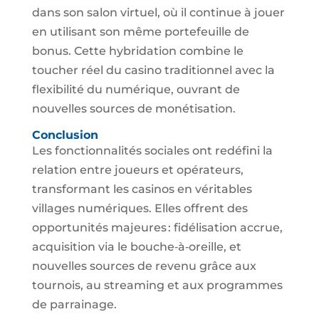
dans son salon virtuel, où il continue à jouer
en utilisant son même portefeuille de
bonus. Cette hybridation combine le
toucher réel du casino traditionnel avec la
flexibilité du numérique, ouvrant de
nouvelles sources de monétisation.
Conclusion
Les fonctionnalités sociales ont redéfini la
relation entre joueurs et opérateurs,
transformant les casinos en véritables
villages numériques. Elles offrent des
opportunités majeures : fidélisation accrue,
acquisition via le bouche‑à‑oreille, et
nouvelles sources de revenu grâce aux
tournois, au streaming et aux programmes
de parrainage.