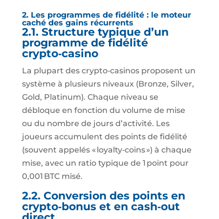
2. Les programmes de fidélité : le moteur
caché des gains récurrents
2.1. Structure typique d’un
programme de fidélité
crypto‑casino
La plupart des crypto‑casinos proposent un
système à plusieurs niveaux (Bronze, Silver,
Gold, Platinum). Chaque niveau se
débloque en fonction du volume de mise
ou du nombre de jours d’activité. Les
joueurs accumulent des points de fidélité
(souvent appelés « loyalty‑coins ») à chaque
mise, avec un ratio typique de 1 point pour
0,001 BTC misé.
2.2. Conversion des points en
crypto‑bonus et en cash‑out
direct