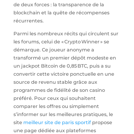
de deux forces : la transparence de la
blockchain et la quête de récompenses
récurrentes.
Parmi les nombreux récits qui circulent sur
les forums, celui de « Crypto Winner » se
démarque. Ce joueur anonyme a
transformé un premier dépôt modeste en
un jackpot Bitcoin de 0,85 BTC, puis a su
convertir cette victoire ponctuelle en une
source de revenu stable grâce aux
programmes de fidélité de son casino
préféré. Pour ceux qui souhaitent
comparer les offres ou simplement
s’informer sur les meilleures pratiques, le
site
meilleur site de paris sportif
propose
une page dédiée aux plateformes