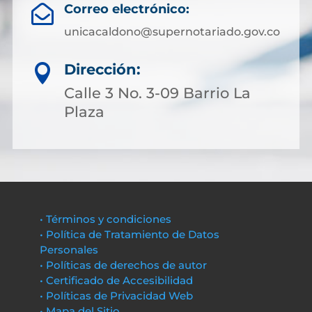
Correo electrónico:

unicacaldono@supernotariado.gov.co
Dirección:

Calle 3 No. 3-09 Barrio La
Plaza
• Términos y condiciones
• Política de Tratamiento de Datos
Personales
• Políticas de derechos de autor
• Certificado de Accesibilidad
• Políticas de Privacidad Web
• Mapa del Sitio