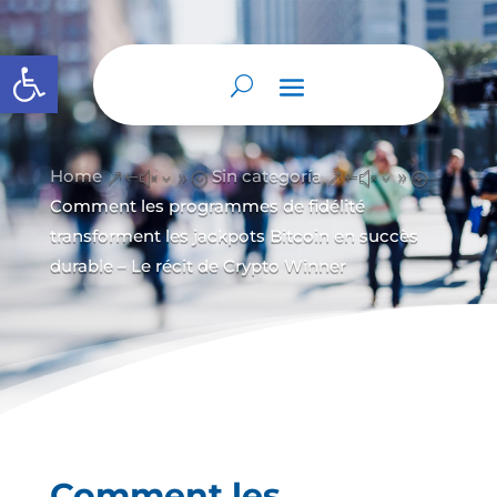
Abrir barra de herramientas
Home
Sin categoría
&#x39;
&#x39;
Comment les programmes de fidélité
transforment les jackpots Bitcoin en succès
durable – Le récit de Crypto Winner
Comment les