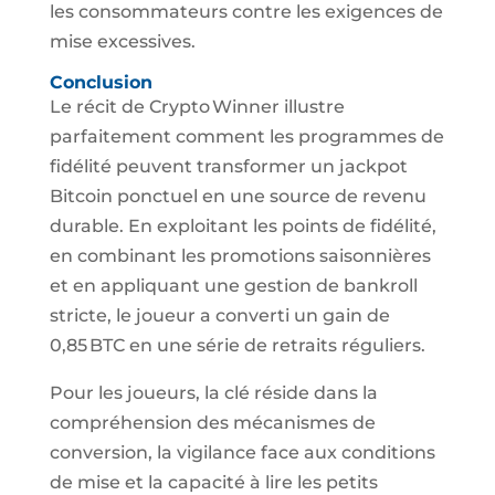
les consommateurs contre les exigences de
mise excessives.
Conclusion
Le récit de Crypto Winner illustre
parfaitement comment les programmes de
fidélité peuvent transformer un jackpot
Bitcoin ponctuel en une source de revenu
durable. En exploitant les points de fidélité,
en combinant les promotions saisonnières
et en appliquant une gestion de bankroll
stricte, le joueur a converti un gain de
0,85 BTC en une série de retraits réguliers.
Pour les joueurs, la clé réside dans la
compréhension des mécanismes de
conversion, la vigilance face aux conditions
de mise et la capacité à lire les petits