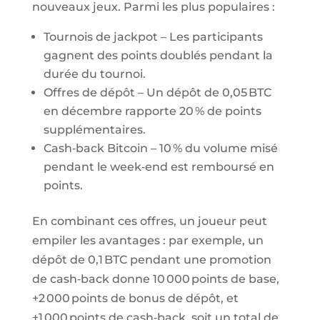
nouveaux jeux. Parmi les plus populaires :
Tournois de jackpot – Les participants
gagnent des points doublés pendant la
durée du tournoi.
Offres de dépôt – Un dépôt de 0,05 BTC
en décembre rapporte 20 % de points
supplémentaires.
Cash‑back Bitcoin – 10 % du volume misé
pendant le week‑end est remboursé en
points.
En combinant ces offres, un joueur peut
empiler les avantages : par exemple, un
dépôt de 0,1 BTC pendant une promotion
de cash‑back donne 10 000 points de base,
+2 000 points de bonus de dépôt, et
+1 000 points de cash‑back, soit un total de