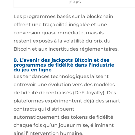
pays
Les programmes basés sur la blockchain
offrent une traçabilité inégalée et une
conversion quasi‑immédiate, mais ils
restent exposés à la volatilité du prix du
Bitcoin et aux incertitudes réglementaires.
8. L’avenir des jackpots Bitcoin et des
programmes de fidélité dans l’industrie
du jeu en ligne
Les tendances technologiques laissent
entrevoir une évolution vers des modèles
de fidélité décentralisés (DeFi‑loyalty). Des
plateformes expérimentent déjà des smart
contracts qui distribuent
automatiquement des tokens de fidélité
chaque fois qu’un joueur mise, éliminant
ainsi l’intervention humaine.