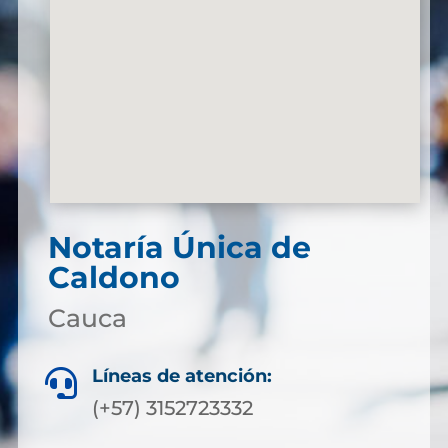
Notaría Única de
Caldono
Cauca
Líneas de atención:

(+57) 3152723332