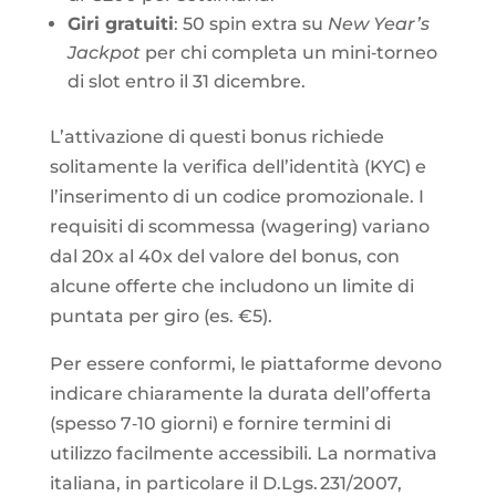
Giri gratuiti
: 50 spin extra su
New Year’s
Jackpot
per chi completa un mini‑torneo
di slot entro il 31 dicembre.
L’attivazione di questi bonus richiede
solitamente la verifica dell’identità (KYC) e
l’inserimento di un codice promozionale. I
requisiti di scommessa (wagering) variano
dal 20x al 40x del valore del bonus, con
alcune offerte che includono un limite di
puntata per giro (es. €5).
Per essere conformi, le piattaforme devono
indicare chiaramente la durata dell’offerta
(spesso 7‑10 giorni) e fornire termini di
utilizzo facilmente accessibili. La normativa
italiana, in particolare il D.Lgs. 231/2007,