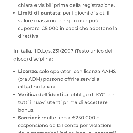
chiara e visibili prima della registrazione.
Limiti di puntata
: per i giochi di slot, il
valore massimo per spin non può
superare €5.000 in paesi che adottano la
direttiva.
In Italia, il D.Lgs. 231/2007 (Testo unico del
gioco) disciplina:
Licenze
: solo operatori con licenza AAMS
(ora ADM) possono offrire servizi a
cittadini italiani.
Verifica dell’identità
: obbligo di KYC per
tutti i nuovi utenti prima di accettare
bonus.
Sanzioni
: multe fino a €250.000 o
sospensione della licenza per violazioni