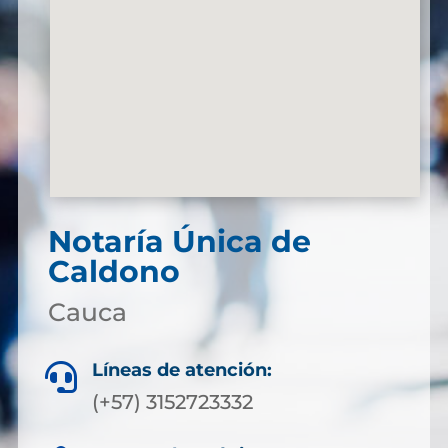
Notaría Única de
Caldono
Cauca
Líneas de atención:

(+57) 3152723332