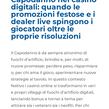
digitali: quando le
promozioni festose e i
dealer live spingono i
giocatori oltre le
proprie risoluzioni
Il Capodanno è da sempre sinonimo di
fuochi d’artificio, brindisi e, per molti, di
nuove promesse: perdere peso, risparmiare
o, per chi ama il gioco, sperimentare nuove
strategie al tavolo. In questo contesto
festivo i casinò online si trasformano in veri
e propri villaggi di fuochi d’artificio digitali,
lanciando bonus e tornei a tema per
attirare sia i veterani sia i neofiti. Per chi