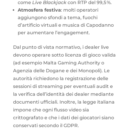
come
Live Blackjack
con RTP del 99,5 %.
Atmosfera festiva
: molti operatori
aggiungono sfondi a tema, fuochi
d’artificio virtuali e musica di Capodanno
per aumentare l’engagement.
Dal punto di vista normativo, i dealer live
devono operare sotto licenza di gioco valida
(ad esempio Malta Gaming Authority o
Agenzia delle Dogane e dei Monopoli). Le
autorità richiedono la registrazione delle
sessioni di streaming per eventuali audit e
la verifica dell’identità dei dealer mediante
documenti ufficiali. Inoltre, la legge italiana
impone che ogni flusso video sia
crittografato e che i dati dei giocatori siano
conservati secondo il GDPR.