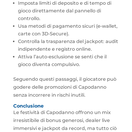
Imposta limiti di deposito e di tempo di
gioco direttamente dal pannello di
controllo.
Usa metodi di pagamento sicuri (e‑wallet,
carte con 3D‑Secure).
Controlla la trasparenza del jackpot: audit
indipendente e registro online.
Attiva l’auto‑esclusione se senti che il
gioco diventa compulsivo.
Seguendo questi passaggi, il giocatore può
godere delle promozioni di Capodanno
senza incorrere in rischi inutili.
Conclusione
Le festività di Capodanno offrono un mix
irresistibile di bonus generosi, dealer live
immersivi e jackpot da record, ma tutto ciò