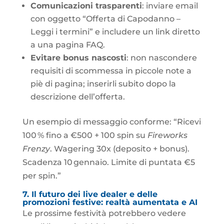
Comunicazioni trasparenti
: inviare email
con oggetto “Offerta di Capodanno –
Leggi i termini” e includere un link diretto
a una pagina FAQ.
Evitare bonus nascosti
: non nascondere
requisiti di scommessa in piccole note a
piè di pagina; inserirli subito dopo la
descrizione dell’offerta.
Un esempio di messaggio conforme: “Ricevi
100 % fino a €500 + 100 spin su
Fireworks
Frenzy
. Wagering 30x (deposito + bonus).
Scadenza 10 gennaio. Limite di puntata €5
per spin.”
7. Il futuro dei live dealer e delle
promozioni festive: realtà aumentata e AI
Le prossime festività potrebbero vedere