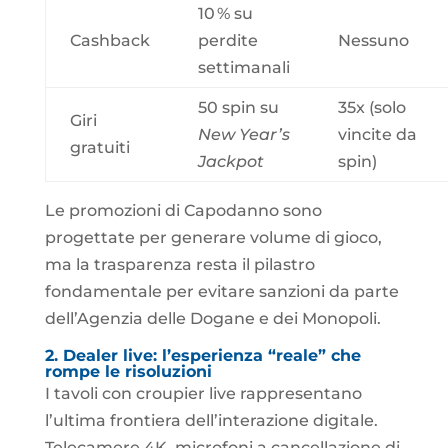
10 % su
Cashback
perdite
Nessuno
settimanali
50 spin su
35x (solo
Giri
New Year’s
vincite da
gratuiti
Jackpot
spin)
Le promozioni di Capodanno sono
progettate per generare volume di gioco,
ma la trasparenza resta il pilastro
fondamentale per evitare sanzioni da parte
dell’Agenzia delle Dogane e dei Monopoli.
2. Dealer live: l’esperienza “reale” che
rompe le risoluzioni
I tavoli con croupier live rappresentano
l’ultima frontiera dell’interazione digitale.
Telecamere 4K, microfoni a cancellazione di