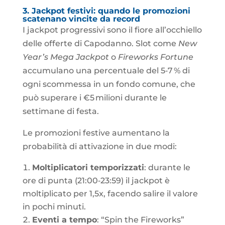
3. Jackpot festivi: quando le promozioni
scatenano vincite da record
I jackpot progressivi sono il fiore all’occhiello
delle offerte di Capodanno. Slot come
New
Year’s Mega Jackpot
o
Fireworks Fortune
accumulano una percentuale del 5‑7 % di
ogni scommessa in un fondo comune, che
può superare i €5 milioni durante le
settimane di festa.
Le promozioni festive aumentano la
probabilità di attivazione in due modi:
Moltiplicatori temporizzati
: durante le
ore di punta (21:00‑23:59) il jackpot è
moltiplicato per 1,5x, facendo salire il valore
in pochi minuti.
Eventi a tempo
: “Spin the Fireworks”