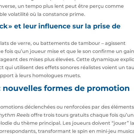
 l’inverse, un tempo plus lent peut être perçu comme
ble volatilité où la constance prime.
k » et leur influence sur la prise de
éclats de verre, ou battements de tambour – agissent
ois qu’un joueur mise et que le son confirme un gai
rageant des mises plus élevées. Cette dynamique expli
t qui utilisent des effets sonores réalistes voient un ta
apport à leurs homologues muets.
: nouvelles formes de promotion
romotions déclenchées ou renforcées par des élément
hythm Reels
offre trois tours gratuits chaque fois qu’u
odie du thème principal. Les joueurs doivent “jouer” l
orrespondants, transformant le spin en mini‑jeu musica