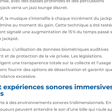
tense, avec des basses profondes et des percussions
jack verra un jazz lounge discret.
if, la musique s’intensifie à chaque incrément du jackp
lmine au moment du gain. Cette technique a été testé
s ont signalé une augmentation de 15 % du temps passé 
e jackpot.
ciaux. L’utilisation de données biométriques auditives
et de protection de la vie privée. Les législations
nt une transparence totale sur la collecte et l’usage
nc fournir des options de désactivation et garantir qu
endance excessive.
t expériences sonores immersive
ls
rte à des environnements sonores tridimensionnels. En
joueurs peuvent entendre le son d’une bille qui roule s