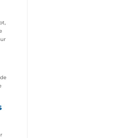
ot,
e
sur
 de
e
s
ur