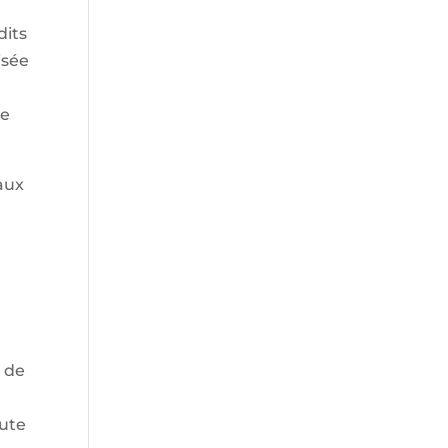
dits
isée
me
aux
e de
aute