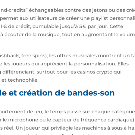
und‑credits” échangeables contre des jetons ou des cré
 permet aux utilisateurs de créer une playlist personnal
 € de crédit, cumulable jusqu’à 5 € par jour. Cette
t à écouter de la musique, tout en augmentant le volu
shback, free spins), les offres musicales montrent un t
 les joueurs qui apprécient la personnalisation. Elles
ifférenciant, surtout pour les casinos crypto qui
 et technophile.
elle et création de bandes‑son
portement de jeu, le temps passé sur chaque catégori
ia le microphone ou le capteur de fréquence cardiaque)
réel. Un joueur qui privilégie les machines à sous à h