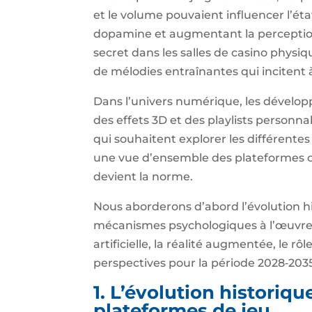
et le volume pouvaient influencer l’éta
dopamine et augmentant la perception
secret dans les salles de casino phys
de mélodies entraînantes qui incitent
Dans l’univers numérique, les dévelop
des effets 3D et des playlists personn
qui souhaitent explorer les différentes 
une vue d’ensemble des plateformes où 
devient la norme.
Nous aborderons d’abord l’évolution his
mécanismes psychologiques à l’œuvre. 
artificielle, la réalité augmentée, le r
perspectives pour la période 2028‑203
1. L’évolution historiqu
plateformes de jeu