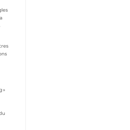
gles
la
s
tres
ons
g »
 du