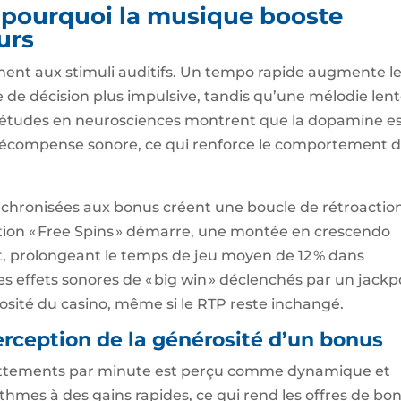
: pourquoi la musique booste
urs
ent aux stimuli auditifs. Un tempo rapide augmente l
 de décision plus impulsive, tandis qu’une mélodie len
Les études en neurosciences montrent que la dopamine e
e récompense sonore, ce qui renforce le comportement 
synchronisées aux bonus créent une boucle de rétroactio
ction « Free Spins » démarre, une montée en crescendo
t, prolongeant le temps de jeu moyen de 12 % dans
s effets sonores de « big win » déclenchés par un jackp
sité du casino, même si le RTP reste inchangé.
erception de la générosité d’un bonus
attements par minute est perçu comme dynamique et
thmes à des gains rapides, ce qui rend les offres de bo