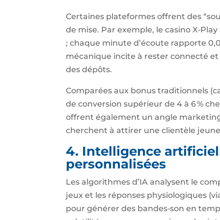
Certaines plateformes offrent des “so
de mise. Par exemple, le casino X‑Play
; chaque minute d’écoute rapporte 0,01
mécanique incite à rester connecté e
des dépôts.
Comparées aux bonus traditionnels (ca
de conversion supérieur de 4 à 6 % chez
offrent également un angle marketing d
cherchent à attirer une clientèle jeune
4. Intelligence artifici
personnalisées
Les algorithmes d’IA analysent le com
jeux et les réponses physiologiques (v
pour générer des bandes‑son en temps 