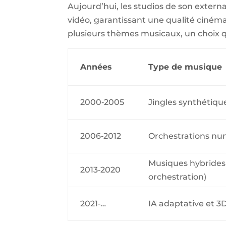
Aujourd’hui, les studios de son extern
vidéo, garantissant une qualité ciné
plusieurs thèmes musicaux, un choix qu
Années
Type de musique
2000‑2005
Jingles synthétiqu
2006‑2012
Orchestrations nu
Musiques hybrides
2013‑2020
orchestration)
2021‑…
IA adaptative et 3