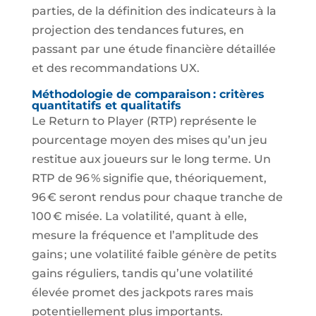
parties, de la définition des indicateurs à la
projection des tendances futures, en
passant par une étude financière détaillée
et des recommandations UX.
Méthodologie de comparaison : critères
quantitatifs et qualitatifs
Le Return to Player (RTP) représente le
pourcentage moyen des mises qu’un jeu
restitue aux joueurs sur le long terme. Un
RTP de 96 % signifie que, théoriquement,
96 € seront rendus pour chaque tranche de
100 € misée. La volatilité, quant à elle,
mesure la fréquence et l’amplitude des
gains ; une volatilité faible génère de petits
gains réguliers, tandis qu’une volatilité
élevée promet des jackpots rares mais
potentiellement plus importants.