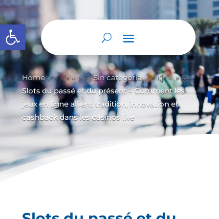
Abrir barra de herramientas
Home
Sin categoría
&#x39;
&#x39;
Slots du passé et du présent – Comment les
jeux en ligne allient tradition, innovation et
cashback dans les casinos live
Slots du passé et du