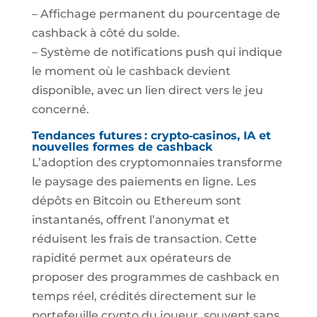
– Affichage permanent du pourcentage de
cashback à côté du solde.
– Système de notifications push qui indique
le moment où le cashback devient
disponible, avec un lien direct vers le jeu
concerné.
Tendances futures : crypto‑casinos, IA et
nouvelles formes de cashback
L’adoption des cryptomonnaies transforme
le paysage des paiements en ligne. Les
dépôts en Bitcoin ou Ethereum sont
instantanés, offrent l’anonymat et
réduisent les frais de transaction. Cette
rapidité permet aux opérateurs de
proposer des programmes de cashback en
temps réel, crédités directement sur le
portefeuille crypto du joueur, souvent sans