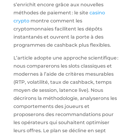
s’enrichit encore grâce aux nouvelles
méthodes de paiement : le site
casino
crypto
montre comment les
cryptomonnaies facilitent les dépôts
instantanés et ouvrent la porte à des
programmes de cashback plus flexibles.
L’article adopte une approche scientifique :
nous comparerons les slots classiques et
modernes à l’aide de critères mesurables
(RTP, volatilité, taux de cashback, temps
moyen de session, latence live). Nous
décrirons la méthodologie, analyserons les
comportements des joueurs et
proposerons des recommandations pour
les opérateurs qui souhaitent optimiser
leurs offres. Le plan se décline en sept