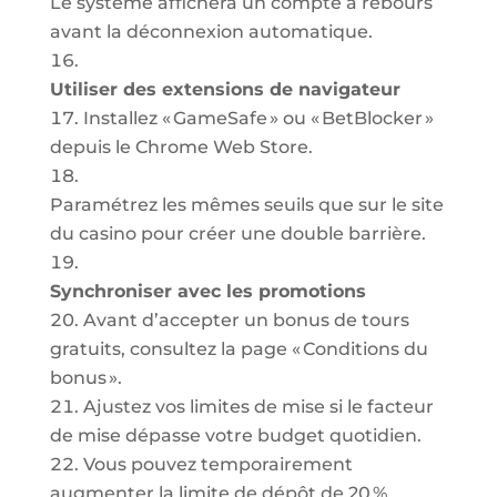
Le système affichera un compte à rebours
avant la déconnexion automatique.
Utiliser des extensions de navigateur
Installez « GameSafe » ou « BetBlocker »
depuis le Chrome Web Store.
Paramétrez les mêmes seuils que sur le site
du casino pour créer une double barrière.
Synchroniser avec les promotions
Avant d’accepter un bonus de tours
gratuits, consultez la page « Conditions du
bonus ».
Ajustez vos limites de mise si le facteur
de mise dépasse votre budget quotidien.
Vous pouvez temporairement
augmenter la limite de dépôt de 20 %