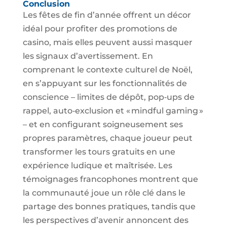
Conclusion
Les fêtes de fin d’année offrent un décor
idéal pour profiter des promotions de
casino, mais elles peuvent aussi masquer
les signaux d’avertissement. En
comprenant le contexte culturel de Noël,
en s’appuyant sur les fonctionnalités de
conscience – limites de dépôt, pop‑ups de
rappel, auto‑exclusion et « mindful gaming »
– et en configurant soigneusement ses
propres paramètres, chaque joueur peut
transformer les tours gratuits en une
expérience ludique et maîtrisée. Les
témoignages francophones montrent que
la communauté joue un rôle clé dans le
partage des bonnes pratiques, tandis que
les perspectives d’avenir annoncent des