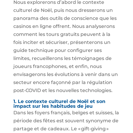
Nous explorerons d’abord le contexte
culturel de Noël, puis nous dresserons un
panorama des outils de conscience que les
casinos en ligne offrent. Nous analyserons
comment les tours gratuits peuvent à la
fois inciter et sécuriser, présenterons un
guide technique pour configurer ses
limites, recueillerons les témoignages de
joueurs francophones, et enfin, nous
envisagerons les évolutions à venir dans un
secteur encore façonné par la régulation
post‑COVID et les nouvelles technologies.
1. Le contexte culturel de Noël et son
impact sur les habitudes de jeu
Dans les foyers français, belges et suisses, la
période des fêtes est souvent synonyme de
partage et de cadeaux. Le « gift‑giving »