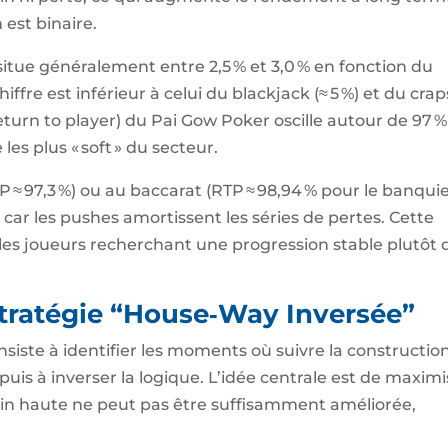
est binaire.
itue généralement entre 2,5 % et 3,0 % en fonction du
fre est inférieur à celui du blackjack (≈ 5 %) et du crap
 (return to player) du Pai Gow Poker oscille autour de 97 %
 les plus « soft » du secteur.
≈ 97,3 %) ou au baccarat (RTP ≈ 98,94 % pour le banquie
, car les pushes amortissent les séries de pertes. Cette
 les joueurs recherchant une progression stable plutôt
stratégie “House‑Way Inversée”
nsiste à identifier les moments où suivre la constructio
uis à inverser la logique. L’idée centrale est de maximi
main haute ne peut pas être suffisamment améliorée,