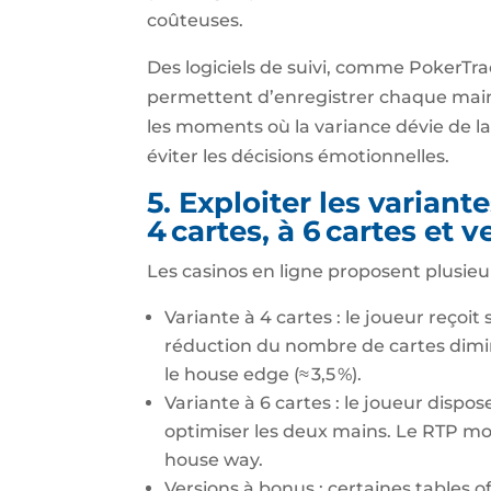
coûteuses.
Des logiciels de suivi, comme PokerTr
permettent d’enregistrer chaque main, 
les moments où la variance dévie de la 
éviter les décisions émotionnelles.
5. Exploiter les variant
4 cartes, à 6 cartes et 
Les casinos en ligne proposent plusieu
Variante à 4 cartes : le joueur reçoi
réduction du nombre de cartes dim
le house edge (≈ 3,5 %).
Variante à 6 cartes : le joueur dispose
optimiser les deux mains. Le RTP mon
house way.
Versions à bonus : certaines tables o