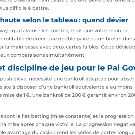
us difficile à battre.
haute selon le tableau : quand dévier
 way » qui favorise les quintes, mais que votre main ne
s profitable de créer une double paire ou un brelan dans
er la main basse avec deux cartes faibles. Cette déviati
deux comparaisons simultanément.
et discipline de jeu pour le Pai G
 push élevé, nécessite une bankroll adaptée pour abso
nsiste à disposer d’une bankroll équivalente à au moins
ne mise de 1 €, une bankroll de 200 € garantit environ 2
 sont le flat betting (mise constante) et la progression
 la mise après chaque victoire. La progression négativ
aible avantage du casino rend les séries de pertes longue