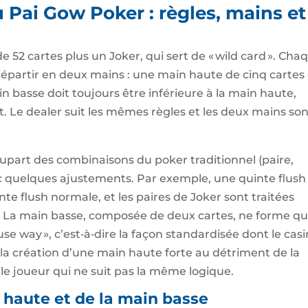
 Pai Gow Poker : règles, mains et
 52 cartes plus un Joker, qui sert de « wild card ». Cha
s répartir en deux mains : une main haute de cinq cartes
 basse doit toujours être inférieure à la main haute,
 Le dealer suit les mêmes règles et les deux mains so
upart des combinaisons du poker traditionnel (paire,
vec quelques ajustements. Par exemple, une quinte flush
 flush normale, et les paires de Joker sont traitées
s. La main basse, composée de deux cartes, ne forme q
use way », c’est‑à‑dire la façon standardisée dont le cas
t la création d’une main haute forte au détriment de la
le joueur qui ne suit pas la même logique.
n haute et de la main basse