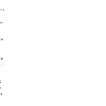
 ».
s
on
ce
le
es
t
e
ts