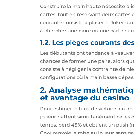
Construire la main haute nécessite d’i
cartes, tout en réservant deux cartes
courante consiste à placer le Joker da
à chercher une paire ou une carte hau
1.2. Les pièges courants de
Les débutants ont tendance à « sauver
chances de former une paire, alors que
consiste à négliger la contrainte de hi
configurations où la main basse dépas
2. Analyse mathématique
et avantage du casino
Pour estimer le taux de victoire, on do
joueur battent simultanément celles 
temps, perd 45 % et obtient un push (
Gow, renvoie la mise au joueur sans g