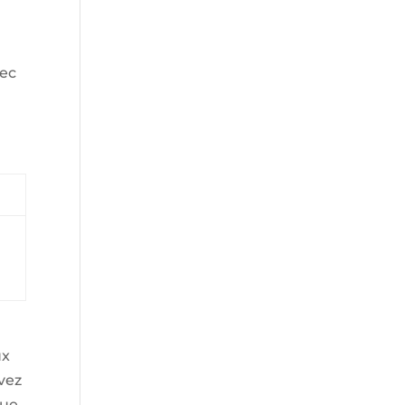
vec
,
ux
vez
que