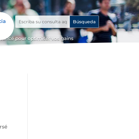
cia
avancé pour optimiser vos gains
rsé