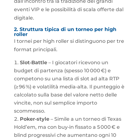
dall’incontro tra la tradizione dei grandi
eventi VIP e le possibilità di scala offerte dal
digitale.
2. Struttura tipica di un torneo per high
roller
I tornei per high roller si distinguono per tre
format principali.
Slot‑Battle
– I giocatori ricevono un
budget di partenza (spesso 10 000 €) e
competono su una lista di slot ad alta RTP
(≥ 96 %) e volatilità media‑alta. Il punteggio è
calcolato sulla base del valore netto delle
vincite, non sul semplice importo
scommesso.
Poker‑style
– Simile a un torneo di Texas
Hold’em, ma con buy‑in fissato a 5 000 € e
blind progressivi che aumentano ogni 10