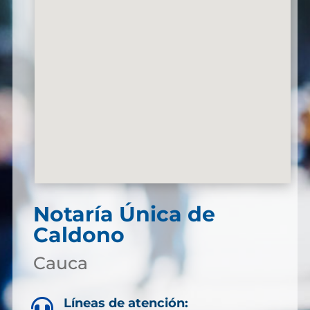
Notaría Única de
Caldono
Cauca
Líneas de atención:
