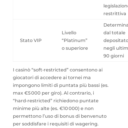
legislazion
restrittiva
Determin
Livello
dal totale
Stato VIP
“Platinum”
depositat
o superiore
negli ultim
90 giorni
I casinò “soft‑restricted” consentono ai
giocatori di accedere ai tornei ma
impongono limiti di puntata più bassi (es.
max €5 000 per giro). Al contrario, i
“hard‑restricted” richiedono puntate
minime più alte (es. €10 000) e non
permettono l’uso di bonus di benvenuto
per soddisfare i requisiti di wagering.