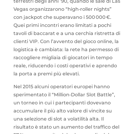
terrestri degli anni ’90, quando le sale di Las
Vegas organizzarono “high‑roller nights”
con jackpot che superavano i 500 000 €.
Quei primi incontri erano limitati a pochi
tavoli di baccarat e a una cerchia ristretta di
clienti VIP. Con l’avvento del gioco online, la
logistica è cambiata: la rete ha permesso di
raccogliere migliaia di giocatori in tempo
reale, riducendo i costi operativi e aprendo
la porta a premi più elevati.
Nel 2015 alcuni operatori europei hanno
sperimentato il “Million‑Dollar Slot Battle”,
un torneo in cui i partecipanti dovevano
accumulare il più alto valore di vincite su
una selezione di slot a volatilità alta. Il
risultato è stato un aumento del traffico del