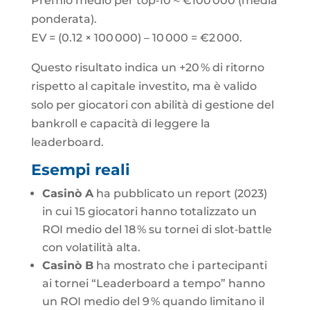
Premio medio per top‑10 ≈ €100 000 (media
ponderata).
EV = (0.12 × 100 000) – 10 000 = €2 000.
Questo risultato indica un +20 % di ritorno
rispetto al capitale investito, ma è valido
solo per giocatori con abilità di gestione del
bankroll e capacità di leggere la
leaderboard.
Esempi reali
Casinò A
ha pubblicato un report (2023)
in cui 15 giocatori hanno totalizzato un
ROI medio del 18 % su tornei di slot‑battle
con volatilità alta.
Casinò B
ha mostrato che i partecipanti
ai tornei “Leaderboard a tempo” hanno
un ROI medio del 9 % quando limitano il