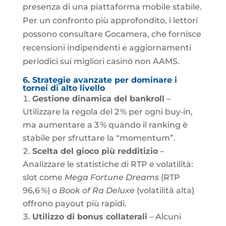
presenza di una piattaforma mobile stabile.
Per un confronto più approfondito, i lettori
possono consultare Gocamera, che fornisce
recensioni indipendenti e aggiornamenti
periodici sui migliori casinò non AAMS.
6. Strategie avanzate per dominare i
tornei di alto livello
Gestione dinamica del bankroll
–
Utilizzare la regola del 2 % per ogni buy‑in,
ma aumentare a 3 % quando il ranking è
stabile per sfruttare la “momentum”.
Scelta del gioco più redditizio
–
Analizzare le statistiche di RTP e volatilità:
slot come
Mega Fortune Dreams
(RTP
96,6 %) o
Book of Ra Deluxe
(volatilità alta)
offrono payout più rapidi.
Utilizzo di bonus collaterali
– Alcuni