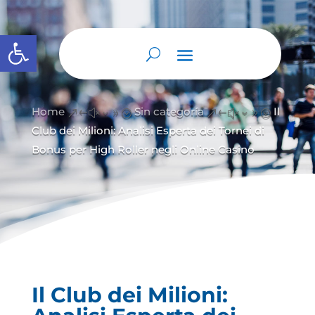
Abrir barra de herramientas
Home
Sin categoría
Il
&#x39;
&#x39;
Club dei Milioni: Analisi Esperta dei Tornei di
Bonus per High Roller negli Online Casino
Il Club dei Milioni: