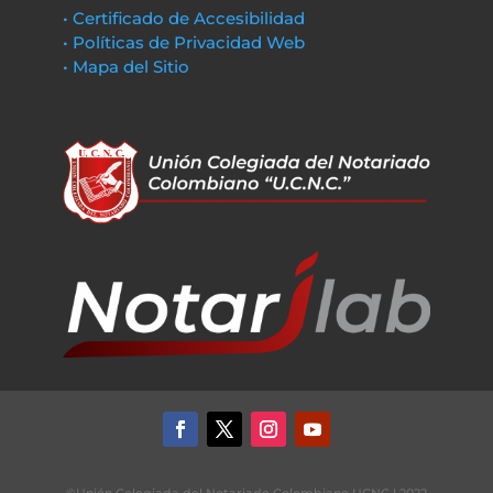
• Certificado de Accesibilidad
• Políticas de Privacidad Web
• Mapa del Sitio