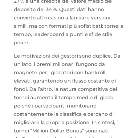
27 % e una crescita del valore medio del
deposito del 34 %. Questi dati hanno
convinto altri casinò a lanciare versioni
simili, ma con formati più sofisticati: tornei a
tempo, leaderboard a punti e sfide stile
poker.
Le motivazioni dei gestori sono duplice. Da
un lato, i premi milionari fungono da
magnete per i giocatori con bankroll
elevati, garantendo un flusso costante di
fondi. Dall’altro, la natura competitiva dei
tornei aumenta il tempo medio di gioco,
poiché i partecipanti monitorano
costantemente la classifica e cercano di
migliorare la propria posizione. In sintesi, i
tornei “Million‑Dollar Bonus” sono nati