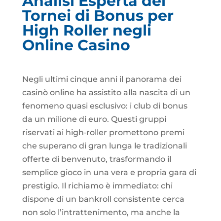
Analisi Esperta dei
Tornei di Bonus per
High Roller negli
Online Casino
Negli ultimi cinque anni il panorama dei
casinò online ha assistito alla nascita di un
fenomeno quasi esclusivo: i club di bonus
da un milione di euro. Questi gruppi
riservati ai high‑roller promettono premi
che superano di gran lunga le tradizionali
offerte di benvenuto, trasformando il
semplice gioco in una vera e propria gara di
prestigio. Il richiamo è immediato: chi
dispone di un bankroll consistente cerca
non solo l’intrattenimento, ma anche la