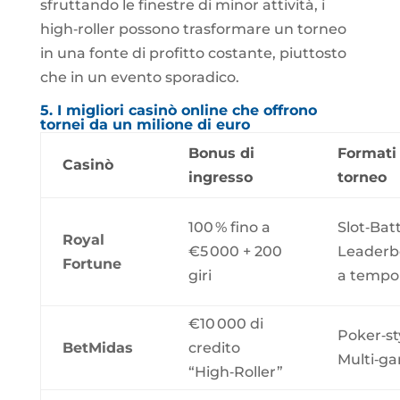
sfruttando le finestre di minor attività, i
high‑roller possono trasformare un torneo
in una fonte di profitto costante, piuttosto
che in un evento sporadico.
5. I migliori casinò online che offrono
tornei da un milione di euro
Bonus di
Formati 
Casinò
ingresso
torneo
100 % fino a
Slot‑Batt
Royal
€5 000 + 200
Leaderb
Fortune
giri
a tempo
€10 000 di
Poker‑st
BetMidas
credito
Multi‑g
“High‑Roller”