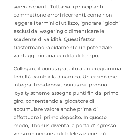
servizio clienti. Tuttavia, i principianti
commettono errori ricorrenti, come non
leggere i termini di utilizzo, ignorare i giochi
esclusi dal wagering o dimenticare le
scadenze di validità. Questi fattori
trasformano rapidamente un potenziale
vantaggio in una perdita di tempo.
Collegare il bonus gratuito a un programma
fedeltà cambia la dinamica. Un casinò che
integra il no‑deposit bonus nel proprio
loyalty scheme assegna punti fin dal primo
giro, consentendo al giocatore di
accumulare valore anche prima di
effettuare il primo deposito. In questo
modo, il bonus diventa la porta d’ingresso
verso un percorso di fidelizzazione più