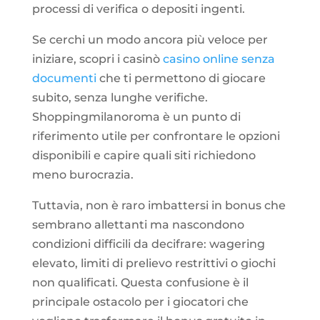
processi di verifica o depositi ingenti.
Se cerchi un modo ancora più veloce per
iniziare, scopri i casinò
casino online senza
documenti
che ti permettono di giocare
subito, senza lunghe verifiche.
Shoppingmilanoroma è un punto di
riferimento utile per confrontare le opzioni
disponibili e capire quali siti richiedono
meno burocrazia.
Tuttavia, non è raro imbattersi in bonus che
sembrano allettanti ma nascondono
condizioni difficili da decifrare: wagering
elevato, limiti di prelievo restrittivi o giochi
non qualificati. Questa confusione è il
principale ostacolo per i giocatori che