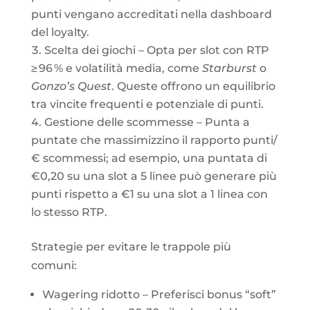
punti vengano accreditati nella dashboard
del loyalty.
Scelta dei giochi – Opta per slot con RTP
≥ 96 % e volatilità media, come
Starburst
o
Gonzo’s Quest
. Queste offrono un equilibrio
tra vincite frequenti e potenziale di punti.
Gestione delle scommesse – Punta a
puntate che massimizzino il rapporto punti/
€ scommessi; ad esempio, una puntata di
€0,20 su una slot a 5 linee può generare più
punti rispetto a €1 su una slot a 1 linea con
lo stesso RTP.
Strategie per evitare le trappole più
comuni:
Wagering ridotto – Preferisci bonus “soft”