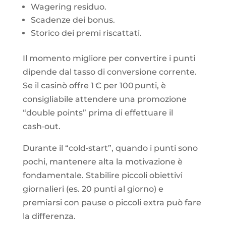
Wagering residuo.
Scadenze dei bonus.
Storico dei premi riscattati.
Il momento migliore per convertire i punti
dipende dal tasso di conversione corrente.
Se il casinò offre 1 € per 100 punti, è
consigliabile attendere una promozione
“double points” prima di effettuare il
cash‑out.
Durante il “cold‑start”, quando i punti sono
pochi, mantenere alta la motivazione è
fondamentale. Stabilire piccoli obiettivi
giornalieri (es. 20 punti al giorno) e
premiarsi con pause o piccoli extra può fare
la differenza.