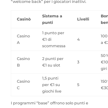
“welcome back” per i giocatori inattivi.
Sistema a
Bon
Casinò
Livelli
punti
be
1 punto per
Casino
100
€1 di
4
A
a €
scommessa
50 
Casino
2 punti per
3
€10
B
€1 su slot
giri
1,5 punti
Casino
150 
per €1 su
5
C
€3
giochi live
I programmi “base” offrono solo punti e