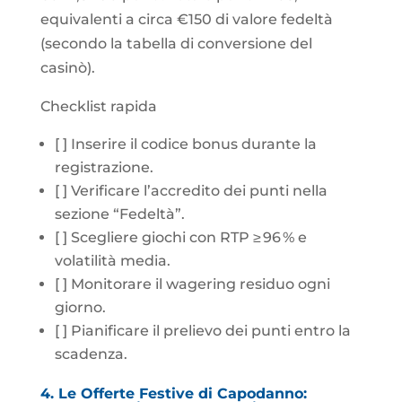
equivalenti a circa €150 di valore fedeltà
(secondo la tabella di conversione del
casinò).
Checklist rapida
[ ] Inserire il codice bonus durante la
registrazione.
[ ] Verificare l’accredito dei punti nella
sezione “Fedeltà”.
[ ] Scegliere giochi con RTP ≥ 96 % e
volatilità media.
[ ] Monitorare il wagering residuo ogni
giorno.
[ ] Pianificare il prelievo dei punti entro la
scadenza.
4. Le Offerte Festive di Capodanno: