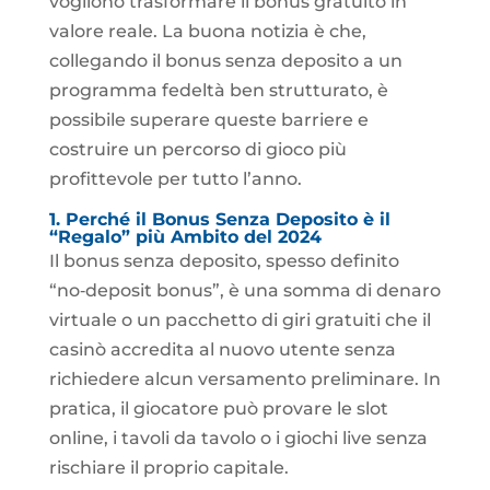
vogliono trasformare il bonus gratuito in
valore reale. La buona notizia è che,
collegando il bonus senza deposito a un
programma fedeltà ben strutturato, è
possibile superare queste barriere e
costruire un percorso di gioco più
profittevole per tutto l’anno.
1. Perché il Bonus Senza Deposito è il
“Regalo” più Ambito del 2024
Il bonus senza deposito, spesso definito
“no‑deposit bonus”, è una somma di denaro
virtuale o un pacchetto di giri gratuiti che il
casinò accredita al nuovo utente senza
richiedere alcun versamento preliminare. In
pratica, il giocatore può provare le slot
online, i tavoli da tavolo o i giochi live senza
rischiare il proprio capitale.