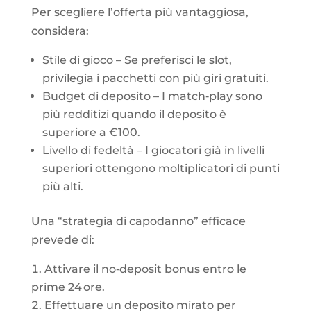
Per scegliere l’offerta più vantaggiosa,
considera:
Stile di gioco – Se preferisci le slot,
privilegia i pacchetti con più giri gratuiti.
Budget di deposito – I match‑play sono
più redditizi quando il deposito è
superiore a €100.
Livello di fedeltà – I giocatori già in livelli
superiori ottengono moltiplicatori di punti
più alti.
Una “strategia di capodanno” efficace
prevede di:
Attivare il no‑deposit bonus entro le
prime 24 ore.
Effettuare un deposito mirato per