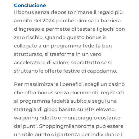
Conclusione
Il bonus senza deposito rimane il regalo più
ambito del 2024 perché elimina la barriera
d’ingresso e permette di testare i giochi con
zero rischio. Quando questo bonus è
collegato a un programma fedeltà ben
strutturato, si trasforma in un vero
acceleratore di valore, soprattutto se si
sfruttano le offerte festive di capodanno.
Per massimizzare i benefici, scegli un casinò
che offra bonus senza documenti, registrati
al programma fedeltà subito e segui una
strategia di gioco basata su RTP elevato,
wagering ridotto e monitoraggio costante
dei punti. Shoppingmilanoroma può essere
un utile punto di partenza per individuare i