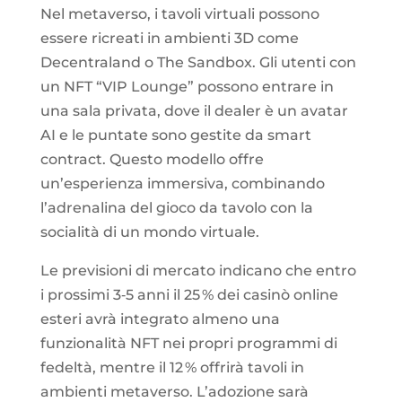
Nel metaverso, i tavoli virtuali possono
essere ricreati in ambienti 3D come
Decentraland o The Sandbox. Gli utenti con
un NFT “VIP Lounge” possono entrare in
una sala privata, dove il dealer è un avatar
AI e le puntate sono gestite da smart
contract. Questo modello offre
un’esperienza immersiva, combinando
l’adrenalina del gioco da tavolo con la
socialità di un mondo virtuale.
Le previsioni di mercato indicano che entro
i prossimi 3‑5 anni il 25 % dei casinò online
esteri avrà integrato almeno una
funzionalità NFT nei propri programmi di
fedeltà, mentre il 12 % offrirà tavoli in
ambienti metaverso. L’adozione sarà