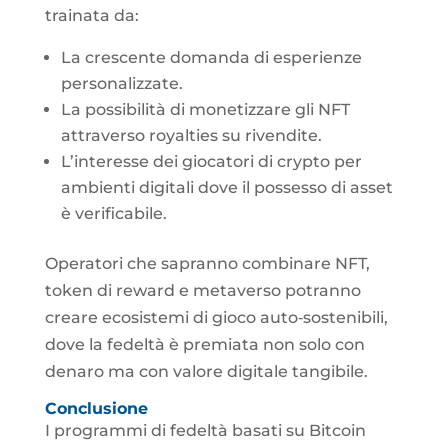
trainata da:
La crescente domanda di esperienze
personalizzate.
La possibilità di monetizzare gli NFT
attraverso royalties su rivendite.
L’interesse dei giocatori di crypto per
ambienti digitali dove il possesso di asset
è verificabile.
Operatori che sapranno combinare NFT,
token di reward e metaverso potranno
creare ecosistemi di gioco auto‑sostenibili,
dove la fedeltà è premiata non solo con
denaro ma con valore digitale tangibile.
Conclusione
I programmi di fedeltà basati su Bitcoin