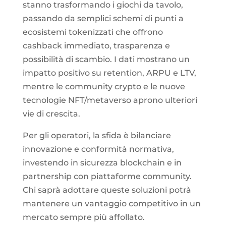
stanno trasformando i giochi da tavolo,
passando da semplici schemi di punti a
ecosistemi tokenizzati che offrono
cashback immediato, trasparenza e
possibilità di scambio. I dati mostrano un
impatto positivo su retention, ARPU e LTV,
mentre le community crypto e le nuove
tecnologie NFT/metaverso aprono ulteriori
vie di crescita.
Per gli operatori, la sfida è bilanciare
innovazione e conformità normativa,
investendo in sicurezza blockchain e in
partnership con piattaforme community.
Chi saprà adottare queste soluzioni potrà
mantenere un vantaggio competitivo in un
mercato sempre più affollato.