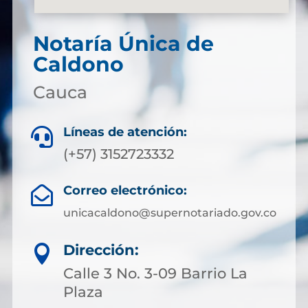
Notaría Única de
Caldono
Cauca
Líneas de atención:

(+57) 3152723332
Correo electrónico:

unicacaldono@supernotariado.gov.co
Dirección:

Calle 3 No. 3-09 Barrio La
Plaza