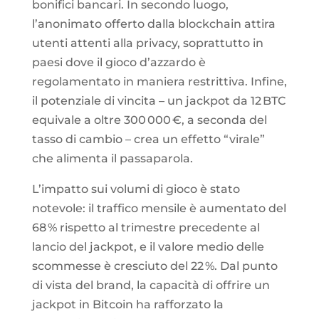
bonifici bancari. In secondo luogo,
l’anonimato offerto dalla blockchain attira
utenti attenti alla privacy, soprattutto in
paesi dove il gioco d’azzardo è
regolamentato in maniera restrittiva. Infine,
il potenziale di vincita – un jackpot da 12 BTC
equivale a oltre 300 000 €, a seconda del
tasso di cambio – crea un effetto “virale”
che alimenta il passaparola.
L’impatto sui volumi di gioco è stato
notevole: il traffico mensile è aumentato del
68 % rispetto al trimestre precedente al
lancio del jackpot, e il valore medio delle
scommesse è cresciuto del 22 %. Dal punto
di vista del brand, la capacità di offrire un
jackpot in Bitcoin ha rafforzato la