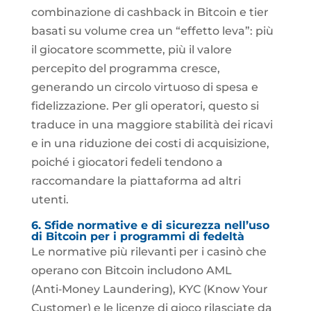
combinazione di cashback in Bitcoin e tier
basati su volume crea un “effetto leva”: più
il giocatore scommette, più il valore
percepito del programma cresce,
generando un circolo virtuoso di spesa e
fidelizzazione. Per gli operatori, questo si
traduce in una maggiore stabilità dei ricavi
e in una riduzione dei costi di acquisizione,
poiché i giocatori fedeli tendono a
raccomandare la piattaforma ad altri
utenti.
6. Sfide normative e di sicurezza nell’uso
di Bitcoin per i programmi di fedeltà
Le normative più rilevanti per i casinò che
operano con Bitcoin includono AML
(Anti‑Money Laundering), KYC (Know Your
Customer) e le licenze di gioco rilasciate da