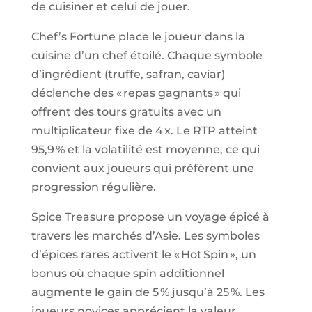
de cuisiner et celui de jouer.
Chef’s Fortune place le joueur dans la
cuisine d’un chef étoilé. Chaque symbole
d’ingrédient (truffe, safran, caviar)
déclenche des « repas gagnants » qui
offrent des tours gratuits avec un
multiplicateur fixe de 4 x. Le RTP atteint
95,9 % et la volatilité est moyenne, ce qui
convient aux joueurs qui préfèrent une
progression régulière.
Spice Treasure propose un voyage épicé à
travers les marchés d’Asie. Les symboles
d’épices rares activent le « Hot Spin », un
bonus où chaque spin additionnel
augmente le gain de 5 % jusqu’à 25 %. Les
joueurs novices apprécient la valeur