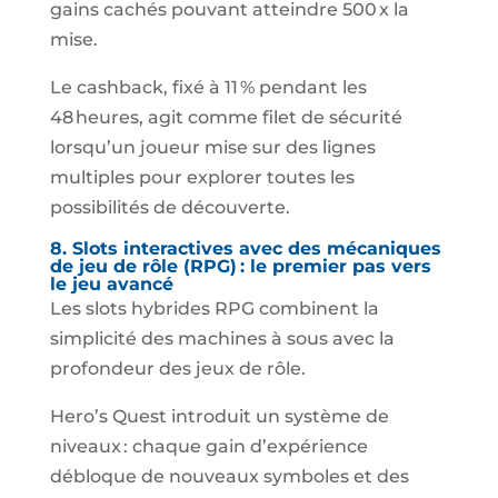
gains cachés pouvant atteindre 500 x la
mise.
Le cashback, fixé à 11 % pendant les
48 heures, agit comme filet de sécurité
lorsqu’un joueur mise sur des lignes
multiples pour explorer toutes les
possibilités de découverte.
8. Slots interactives avec des mécaniques
de jeu de rôle (RPG) : le premier pas vers
le jeu avancé
Les slots hybrides RPG combinent la
simplicité des machines à sous avec la
profondeur des jeux de rôle.
Hero’s Quest introduit un système de
niveaux : chaque gain d’expérience
débloque de nouveaux symboles et des