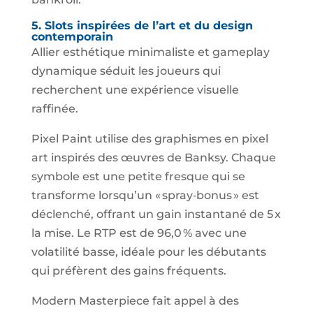
5. Slots inspirées de l’art et du design
contemporain
Allier esthétique minimaliste et gameplay
dynamique séduit les joueurs qui
recherchent une expérience visuelle
raffinée.
Pixel Paint utilise des graphismes en pixel
art inspirés des œuvres de Banksy. Chaque
symbole est une petite fresque qui se
transforme lorsqu’un « spray‑bonus » est
déclenché, offrant un gain instantané de 5 x
la mise. Le RTP est de 96,0 % avec une
volatilité basse, idéale pour les débutants
qui préfèrent des gains fréquents.
Modern Masterpiece fait appel à des