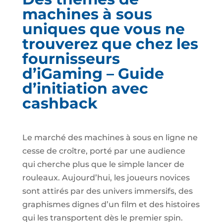
machines à sous
uniques que vous ne
trouverez que chez les
fournisseurs
d’iGaming – Guide
d’initiation avec
cashback
Le marché des machines à sous en ligne ne
cesse de croître, porté par une audience
qui cherche plus que le simple lancer de
rouleaux. Aujourd’hui, les joueurs novices
sont attirés par des univers immersifs, des
graphismes dignes d’un film et des histoires
qui les transportent dès le premier spin.