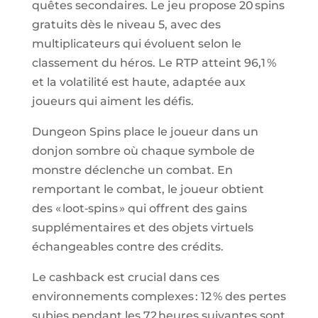
quêtes secondaires. Le jeu propose 20 spins
gratuits dès le niveau 5, avec des
multiplicateurs qui évoluent selon le
classement du héros. Le RTP atteint 96,1 %
et la volatilité est haute, adaptée aux
joueurs qui aiment les défis.
Dungeon Spins place le joueur dans un
donjon sombre où chaque symbole de
monstre déclenche un combat. En
remportant le combat, le joueur obtient
des « loot‑spins » qui offrent des gains
supplémentaires et des objets virtuels
échangeables contre des crédits.
Le cashback est crucial dans ces
environnements complexes : 12 % des pertes
subies pendant les 72 heures suivantes sont