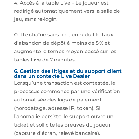
Accès à la table Live – Le joueur est
redirigé automatiquement vers la salle de
jeu, sans re‑login.
Cette chaîne sans friction réduit le taux
d’abandon de dépôt à moins de 5 % et
augmente le temps moyen passé sur les
tables Live de 7 minutes.
6. Gestion des litiges et du support client
dans un contexte Live Dealer
Lorsqu’une transaction est contestée, le
processus commence par une vérification
automatisée des logs de paiement
(horodatage, adresse IP, token). Si
l’anomalie persiste, le support ouvre un
ticket et sollicite les preuves du joueur
(capture d’écran, relevé bancaire).