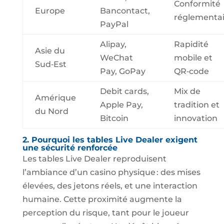
Conformité
Europe
Bancontact,
réglementai
PayPal
Alipay,
Rapidité
Asie du
WeChat
mobile et
Sud‑Est
Pay, GoPay
QR‑code
Debit cards,
Mix de
Amérique
Apple Pay,
tradition et
du Nord
Bitcoin
innovation
2. Pourquoi les tables Live Dealer exigent
une sécurité renforcée
Les tables Live Dealer reproduisent
l’ambiance d’un casino physique : des mises
élevées, des jetons réels, et une interaction
humaine. Cette proximité augmente la
perception du risque, tant pour le joueur