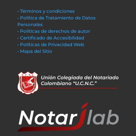
• Términos y condiciones
• Política de Tratamiento de Datos
Personales
• Políticas de derechos de autor
• Certificado de Accesibilidad
• Políticas de Privacidad Web
• Mapa del Sitio