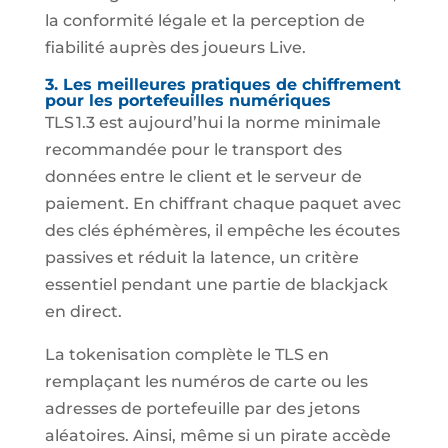
la conformité légale et la perception de
fiabilité auprès des joueurs Live.
3. Les meilleures pratiques de chiffrement
pour les portefeuilles numériques
TLS 1.3 est aujourd’hui la norme minimale
recommandée pour le transport des
données entre le client et le serveur de
paiement. En chiffrant chaque paquet avec
des clés éphémères, il empêche les écoutes
passives et réduit la latence, un critère
essentiel pendant une partie de blackjack
en direct.
La tokenisation complète le TLS en
remplaçant les numéros de carte ou les
adresses de portefeuille par des jetons
aléatoires. Ainsi, même si un pirate accède