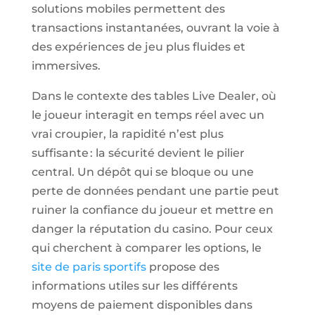
solutions mobiles permettent des
transactions instantanées, ouvrant la voie à
des expériences de jeu plus fluides et
immersives.
Dans le contexte des tables Live Dealer, où
le joueur interagit en temps réel avec un
vrai croupier, la rapidité n’est plus
suffisante : la sécurité devient le pilier
central. Un dépôt qui se bloque ou une
perte de données pendant une partie peut
ruiner la confiance du joueur et mettre en
danger la réputation du casino. Pour ceux
qui cherchent à comparer les options, le
site de paris sportifs
propose des
informations utiles sur les différents
moyens de paiement disponibles dans