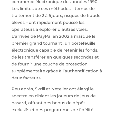
commerce électronique des années 1990.
Les limites de ces méthodes – temps de
traitement de 2 à 5 jours, risques de fraude
élevés – ont rapidement poussé les
opérateurs à explorer d’autres voies.
L’arrivée de PayPal en 2002 a marqué le
premier grand tournant : un portefeuille
électronique capable de retenir les fonds,
de les transférer en quelques secondes et
de fournir une couche de protection
supplémentaire grâce à l’authentification à
deux facteurs.
Peu après, Skrill et Neteller ont élargi le
spectre en ciblant les joueurs de jeux de
hasard, offrant des bonus de dépôt
exclusifs et des programmes de fidélité.