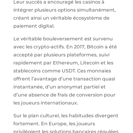
Leur succès a encouragé les casinos à
intégrer plusieurs options simultanément,
créant ainsi un véritable écosystème de
paiement digital.
Le véritable bouleversement est survenu
avec les crypto‑actifs. En 2017, Bitcoin a été
accepté par plusieurs plateformes, suivi
rapidement par Ethereum, Litecoin et les
stablecoins comme USDT. Ces monnaies
offrent l’avantage d’une transaction quasi
instantanée, d’un anonymat partiel et
d’une absence de frais de conversion pour
les joueurs internationaux.
Sur le plan culturel, les habitudes divergent
fortement. En Europe, les joueurs
privilégient les solutions bancaires régulées