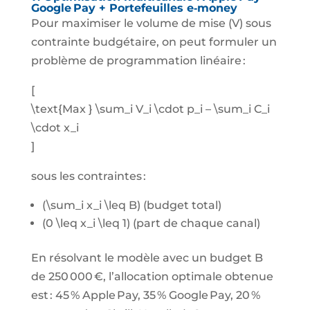
Google Pay + Portefeuilles e‑money
Pour maximiser le volume de mise (V) sous
contrainte budgétaire, on peut formuler un
problème de programmation linéaire :
[
\text{Max } \sum_i V_i \cdot p_i – \sum_i C_i
\cdot x_i
]
sous les contraintes :
(\sum_i x_i \leq B) (budget total)
(0 \leq x_i \leq 1) (part de chaque canal)
En résolvant le modèle avec un budget B
de 250 000 €, l’allocation optimale obtenue
est : 45 % Apple Pay, 35 % Google Pay, 20 %