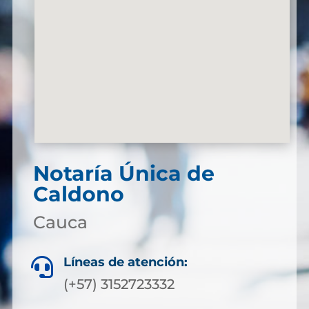
Notaría Única de
Caldono
Cauca
Líneas de atención:

(+57) 3152723332