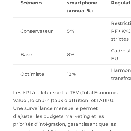
Scénario
smartphone
Régulat
(annual %)
Restrict
Conservateur
5 %
PF + KYC
strictes
Cadre s
Base
8 %
EU
Harmoni
Optimiste
12 %
transfro
Les KPI à piloter sont le TEV (Total Economic
Value), le churn (taux d’attrition) et l’ARPU.
Une surveillance mensuelle permet
d’ajuster les budgets marketing et les
priorités d’intégration, garantissant que les