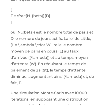
[
F = \frac{N_{bets}}{D}
]
où (N_{bets}) est le nombre total de paris et
D le nombre de jours actifs. La loi de Little,
(L = \lambda \cdot W), relie le nombre
moyen de paris en cours (L) au taux
d’arrivée ((\lambda)) et au temps moyen
d’attente (W). En réduisant le temps de
paiement de 2 s (Δt), le temps d’attente
diminue, augmentant ainsi (\lambda) et, de
fait, F.
Une simulation Monte‑Carlo avec 10 000
itérations, en supposant une distribution