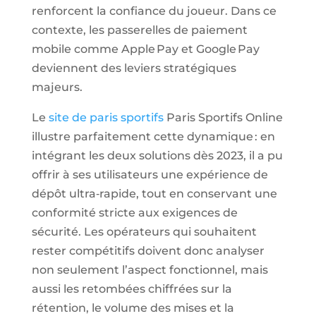
renforcent la confiance du joueur. Dans ce
contexte, les passerelles de paiement
mobile comme Apple Pay et Google Pay
deviennent des leviers stratégiques
majeurs.
Le
site de paris sportifs
Paris Sportifs Online
illustre parfaitement cette dynamique : en
intégrant les deux solutions dès 2023, il a pu
offrir à ses utilisateurs une expérience de
dépôt ultra‑rapide, tout en conservant une
conformité stricte aux exigences de
sécurité. Les opérateurs qui souhaitent
rester compétitifs doivent donc analyser
non seulement l’aspect fonctionnel, mais
aussi les retombées chiffrées sur la
rétention, le volume des mises et la