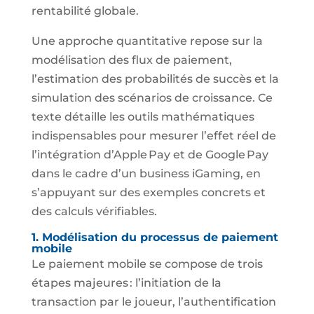
rentabilité globale.
Une approche quantitative repose sur la
modélisation des flux de paiement,
l’estimation des probabilités de succès et la
simulation des scénarios de croissance. Ce
texte détaille les outils mathématiques
indispensables pour mesurer l’effet réel de
l’intégration d’Apple Pay et de Google Pay
dans le cadre d’un business iGaming, en
s’appuyant sur des exemples concrets et
des calculs vérifiables.
1. Modélisation du processus de paiement
mobile
Le paiement mobile se compose de trois
étapes majeures : l’initiation de la
transaction par le joueur, l’authentification