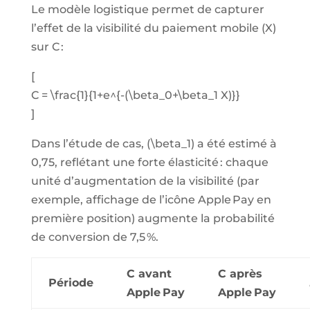
Le modèle logistique permet de capturer
l’effet de la visibilité du paiement mobile (X)
sur C :
[
C = \frac{1}{1+e^{-(\beta_0+\beta_1 X)}}
]
Dans l’étude de cas, (\beta_1) a été estimé à
0,75, reflétant une forte élasticité : chaque
unité d’augmentation de la visibilité (par
exemple, affichage de l’icône Apple Pay en
première position) augmente la probabilité
de conversion de 7,5 %.
C avant
C après
Période
Apple Pay
Apple Pay