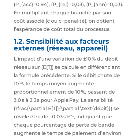
(P_{acc}=0,94), (P_{rej}=0,03), (P_{ann}=0,03).
En multipliant chaque branche par son
coût associé (c ou c+penalité), on obtient
l’espérance de coût total du processus.
1.2. Sensibilité aux facteurs
externes (réseau, appareil)
L’impact d’une variation de ±10 % du débit
réseau sur (E[T]) se calcule en différenciant
la formule précédente. Si le débit chute de
10 %, le temps moyen augmente
proportionnellement de 10 %, passant de
3,0 s à 3,3 s pour Apple Pay. La sensibilité
(\frac{\partial E[T]}{\partial \text{débit}}) se
révèle être de –0,03 s %⁻¹, indiquant que
chaque pourcentage de perte de bande
augmente le temps de paiement d’environ