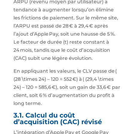
ARPU (revenu moyen par utilisateur) a
tendance à augmenter lorsqu’on élimine
les frictions de paiement. Sur le même site,
l’ARPU est passé de 28 € à 29,4 € après
l’ajout d’Apple Pay, soit une hausse de 5 %.
Le facteur de durée (t) reste constant à
24 mois, tandis que le coût d’acquisition
(CAC) subit une légère évolution.
En appliquant les valeurs, le CLV passe de (
(28 \times 24) – 120 = 552 €) à ( (29,4 \times
24) – 120 = 585,6 €), soit un gain de 33,6 € par
client, soit 6 % d’augmentation du profit à
long terme.
3.1. Calcul du coût
d’acquisition (CAC) révisé
L’intégration d’Apple Pay et Google Pay