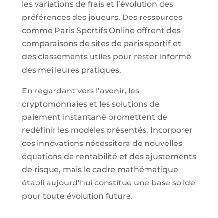
les variations de frais et l’évolution des
préférences des joueurs. Des ressources
comme Paris Sportifs Online offrent des
comparaisons de sites de paris sportif et
des classements utiles pour rester informé
des meilleures pratiques.
En regardant vers l’avenir, les
cryptomonnaies et les solutions de
paiement instantané promettent de
redéfinir les modèles présentés. Incorporer
ces innovations nécessitera de nouvelles
équations de rentabilité et des ajustements
de risque, mais le cadre mathématique
établi aujourd’hui constitue une base solide
pour toute évolution future.