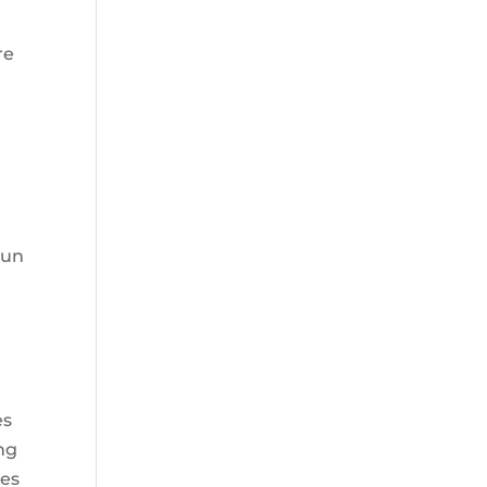
a
re
 un
t
es
ng
les