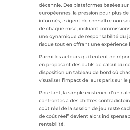
décennie. Des plateformes basées sur d
européennes, la pression pour plus de 
informés, exigent de connaître non seu
de chaque mise, incluant commissions, t
une dynamique de responsabilité du j
risque tout en offrant une expérience 
Parmi les acteurs qui tentent de répon
en proposant des outils de calcul du c
disposition un tableau de bord où cha
visualiser l’impact de leurs paris sur le 
Pourtant, la simple existence d’un cal
confrontés à des chiffres contradictoir
coût réel de la session de jeu reste c
de coût réel” devient alors indispensa
rentabilité.