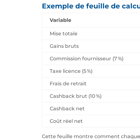
Exemple de feuille de calcu
Variable
Mise totale
Gains bruts
Commission fournisseur (7 %)
Taxe licence (5 %)
Frais de retrait
Cashback brut (10 %)
Cashback net
Coût réel net
Cette feuille montre comment chaque c