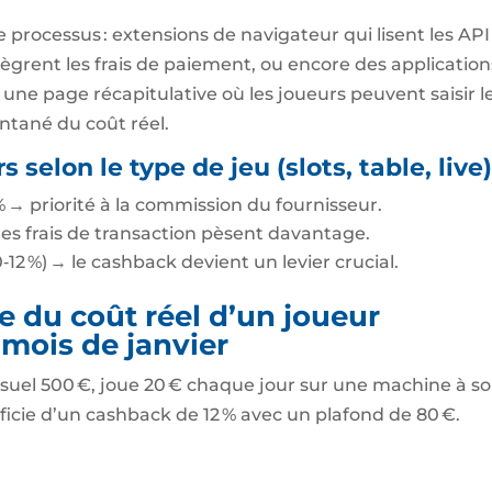
 processus : extensions de navigateur qui lisent les API
tègrent les frais de paiement, ou encore des application
 une page récapitulative où les joueurs peuvent saisir l
ntané du coût réel.
 selon le type de jeu (slots, table, live
 % → priorité à la commission du fournisseur.
 les frais de transaction pèsent davantage.
‑12 %) → le cashback devient un levier crucial.
se du coût réel d’un joueur
mois de janvier
nsuel 500 €, joue 20 € chaque jour sur une machine à s
éficie d’un cashback de 12 % avec un plafond de 80 €.