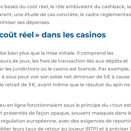
les bases du coût réel, le rôle ambivalent du cashback, l
rent, une étude de cas concrète, le cadre réglementai
ptimiser ses dépenses.
coût réel » dans les casinos
be bien plus que la mise initiale. Il comprend les
urs de jeux, les frais de transaction liés aux dépôts et
ar les juridictions où le casino est licencié. Par exemple,
à sous peut voir son solde net diminuer de 5 € à cause
de retrait de 3 €, avant même que le résultat du spin ne
eu en ligne fonctionnaient sous le principe du « tout es
ient présentés de façon opaque, souvent masqués dans l
 régulation européenne, avec des exigences de reporti
ublier leurs taux de retour au joueur (RTP) et à préciser 