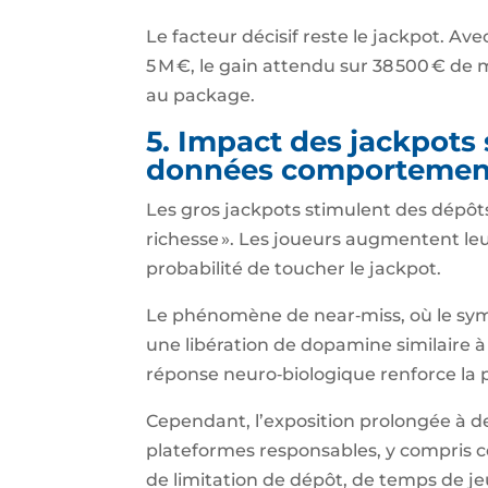
Le facteur décisif reste le jackpot. Av
5 M €, le gain attendu sur 38 500 € de
au package.
5. Impact des jackpots
données comportement
Les gros jackpots stimulent des dépôts
richesse ». Les joueurs augmentent leu
probabilité de toucher le jackpot.
Le phénomène de near‑miss, où le sym
une libération de dopamine similaire à
réponse neuro‑biologique renforce la 
Cependant, l’exposition prolongée à de
plateformes responsables, y compris c
de limitation de dépôt, de temps de je