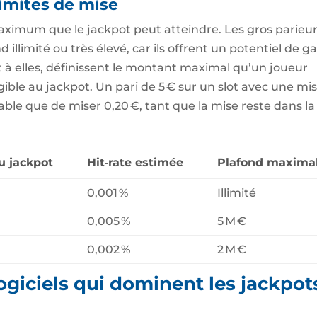
limites de mise
ximum que le jackpot peut atteindre. Les gros parieu
 illimité ou très élevé, car ils offrent un potentiel de g
t à elles, définissent le montant maximal qu’un joueur
gible au jackpot. Un pari de 5 € sur un slot avec une mi
able que de miser 0,20 €, tant que la mise reste dans la
 jackpot
Hit‑rate estimée
Plafond maxima
0,001 %
Illimité
0,005 %
5 M €
0,002 %
2 M €
logiciels qui dominent les jackpot