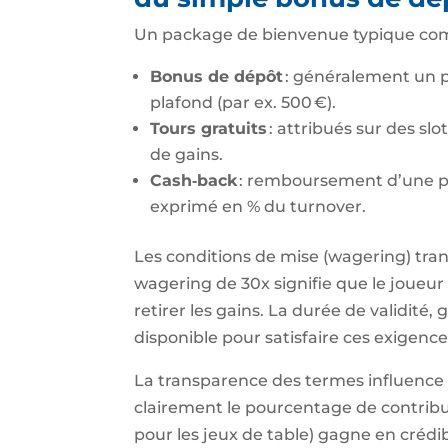
Un package de bienvenue typique com
Bonus de dépôt
: généralement un p
plafond (par ex. 500 €).
Tours gratuits
: attribués sur des s
de gains.
Cash‑back
: remboursement d’une pa
exprimé en % du turnover.
Les conditions de mise (wagering) tra
wagering de 30x signifie que le joueur
retirer les gains. La durée de validité
disponible pour satisfaire ces exigence
La transparence des termes influence 
clairement le pourcentage de contribut
pour les jeux de table) gagne en crédibi