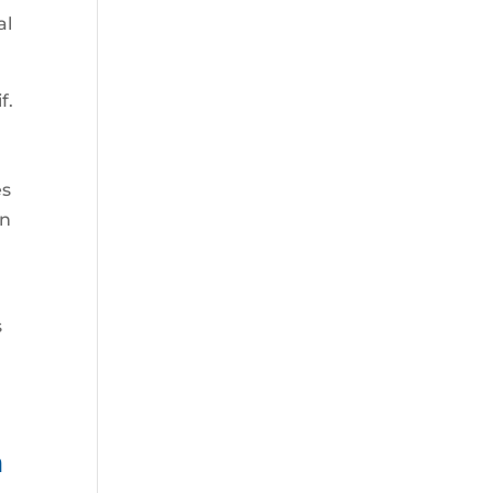
al
f.
es
un
s
à