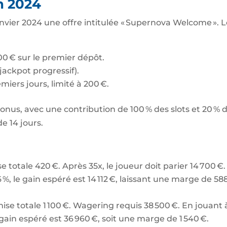
n 2024
nvier 2024 une offre intitulée « Supernova Welcome ». 
0 € sur le premier dépôt.
jackpot progressif).
iers jours, limité à 200 €.
bonus, avec une contribution de 100 % des slots et 20 % 
de 14 jours.
totale 420 €. Après 35x, le joueur doit parier 14 700 €. 
 %, le gain espéré est 14 112 €, laissant une marge de 58
ise totale 1 100 €. Wagering requis 38 500 €. En jouant 
e gain espéré est 36 960 €, soit une marge de 1 540 €.