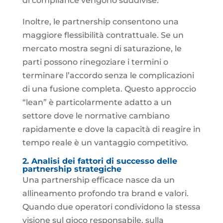
di compliance vengono suddivise.
Inoltre, le partnership consentono una
maggiore flessibilità contrattuale. Se un
mercato mostra segni di saturazione, le
parti possono rinegoziare i termini o
terminare l’accordo senza le complicazioni
di una fusione completa. Questo approccio
“lean” è particolarmente adatto a un
settore dove le normative cambiano
rapidamente e dove la capacità di reagire in
tempo reale è un vantaggio competitivo.
2. Analisi dei fattori di successo delle
partnership strategiche
Una partnership efficace nasce da un
allineamento profondo tra brand e valori.
Quando due operatori condividono la stessa
visione sul gioco responsabile, sulla