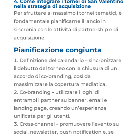
4. Come integrare i tornei di San Valentino
nella strategia di acquisizione
Per sfruttare al massimo i tornei tematici, è
fondamentale pianificarne il lancio in
sincronia con le attività di partnership e di
acquisizione.
Pianificazione congiunta
Definizione del calendario – sincronizzare
il debutto del torneo con la chiusura di un
accordo di co‑branding, così da
massimizzare la copertura mediatica.
Co‑branding – utilizzare i loghi di
entrambi i partner su banner, email e
landing page, creando un’esperienza
unificata per gli utenti.
Cross‑channel – promuovere l’evento su
social, newsletter, push notification e, se