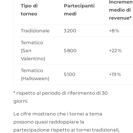
Incremen
Tipo di
Partecipanti
medio di
torneo
medi
revenue*
Tradizionale
3 200
+8 %
Tematico
(San
5 800
+22 %
Valentino)
Tematico
5 100
+19 %
(Halloween)
* rispetto al periodo di riferimento di 30
giorni.
Le cifre mostrano che i tornei a tema
possono quasi raddoppiare la
partecipazione rispetto ai tornei tradizionali,