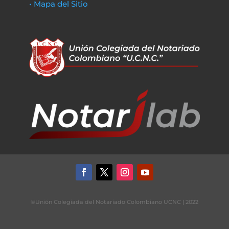
• Mapa del Sitio
©Unión Colegiada del Notariado Colombiano UCNC | 2022