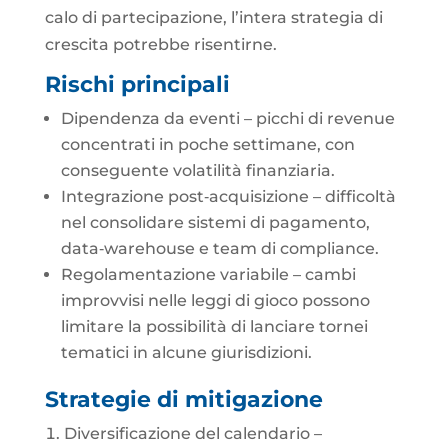
calo di partecipazione, l’intera strategia di
crescita potrebbe risentirne.
Rischi principali
Dipendenza da eventi – picchi di revenue
concentrati in poche settimane, con
conseguente volatilità finanziaria.
Integrazione post‑acquisizione – difficoltà
nel consolidare sistemi di pagamento,
data‑warehouse e team di compliance.
Regolamentazione variabile – cambi
improvvisi nelle leggi di gioco possono
limitare la possibilità di lanciare tornei
tematici in alcune giurisdizioni.
Strategie di mitigazione
Diversificazione del calendario –