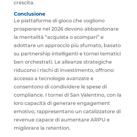
crescita.
Conclusione
Le piattaforme di gioco che vogliono
prosperare nel 2026 devono abbandonare
la mentalità “acquista o scompari” e
adottare un approccio più sfumato, basato
su partnership intelligenti e tornei tematici
ben orchestrati. Le alleanze strategiche
riducono i rischi di investimento, offrono
accesso a tecnologie avanzate e
consentono di condividere le spese di
compliance. I tornei di San Valentino, con la
loro capacità di generare engagement
emotivo, rappresentano un catalizzatore di
revenue capace di aumentare ARPU e
migliorare la retention.