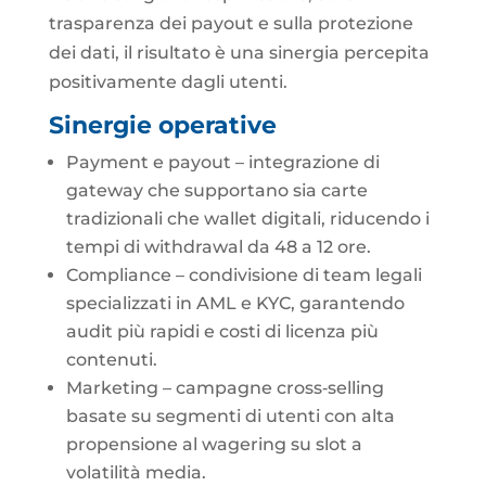
trasparenza dei payout e sulla protezione
dei dati, il risultato è una sinergia percepita
positivamente dagli utenti.
Sinergie operative
Payment e payout – integrazione di
gateway che supportano sia carte
tradizionali che wallet digitali, riducendo i
tempi di withdrawal da 48 a 12 ore.
Compliance – condivisione di team legali
specializzati in AML e KYC, garantendo
audit più rapidi e costi di licenza più
contenuti.
Marketing – campagne cross‑selling
basate su segmenti di utenti con alta
propensione al wagering su slot a
volatilità media.