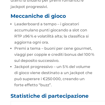
utenti si sfidano per premi romantici e
jackpot progressivi.
Meccaniche di gioco
Leaderboard a tempo – i giocatori
accumulano punti giocando a slot con
RTP ≥96 % e volatilità alta; la classifica si
aggiorna ogni ora.
Premi a tema – buoni per cene gourmet,
viaggi per coppie e crediti bonus del 100 %
sul deposito successivo.
Jackpot progressivo – un 5 % del volume
di gioco viene destinato a un jackpot che
può superare i €250 000, creando un
forte effetto “buzz”.
Statistiche di partecipazione