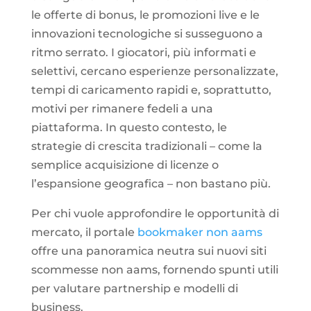
le offerte di bonus, le promozioni live e le
innovazioni tecnologiche si susseguono a
ritmo serrato. I giocatori, più informati e
selettivi, cercano esperienze personalizzate,
tempi di caricamento rapidi e, soprattutto,
motivi per rimanere fedeli a una
piattaforma. In questo contesto, le
strategie di crescita tradizionali – come la
semplice acquisizione di licenze o
l’espansione geografica – non bastano più.
Per chi vuole approfondire le opportunità di
mercato, il portale
bookmaker non aams
offre una panoramica neutra sui nuovi siti
scommesse non aams, fornendo spunti utili
per valutare partnership e modelli di
business.