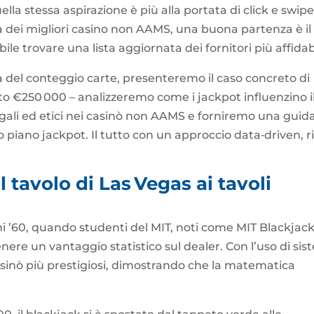
uella stessa aspirazione è più alla portata di click e swipe
 dei migliori casino non AAMS, una buona partenza è il 
bile trovare una lista aggiornata dei fornitori più affidabi
ia del conteggio carte, presenteremo il caso concreto di
o €250 000 – analizzeremo come i jackpot influenzino i
legali ed etici nei casinò non AAMS e forniremo una guid
rio piano jackpot. Il tutto con un approccio data‑driven, r
al tavolo di Las Vegas ai tavoli
ni ’60, quando studenti del MIT, noti come MIT Blackjac
nere un vantaggio statistico sul dealer. Con l’uso di sis
casinò più prestigiosi, dimostrando che la matematica