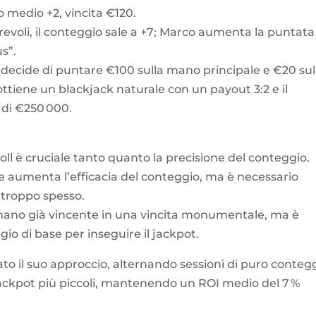
o medio +2, vincita €120.
revoli, il conteggio sale a +7; Marco aumenta la puntata
s”.
, decide di puntare €100 sulla mano principale e €20 sul
 ottiene un blackjack naturale con un payout 3:2 e il
o di €250 000.
roll è cruciale tanto quanto la precisione del conteggio.
ne aumenta l’efficacia del conteggio, ma è necessario
i troppo spesso.
 mano già vincente in una vincita monumentale, ma è
io di base per inseguire il jackpot.
o il suo approccio, alternando sessioni di puro conteg
 jackpot più piccoli, mantenendo un ROI medio del 7 %