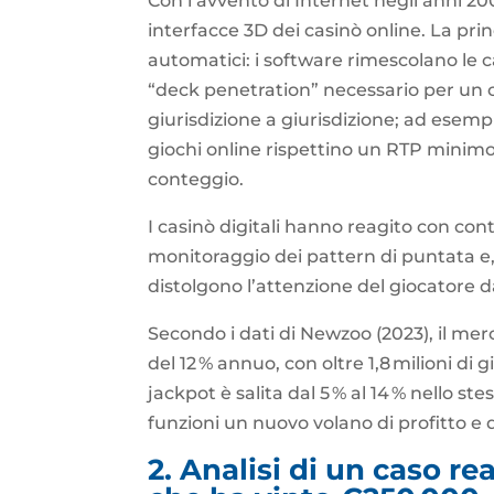
Con l’avvento di Internet negli anni 200
interfacce 3D dei casinò online. La prin
automatici: i software rimescolano le
“deck penetration” necessario per un c
giurisdizione a giurisdizione; ad esempi
giochi online rispettino un RTP minimo
conteggio.
I casinò digitali hanno reagito con con
monitoraggio dei pattern di puntata e, i
distolgono l’attenzione del giocatore d
Secondo i dati di Newzoo (2023), il mer
del 12 % annuo, con oltre 1,8 milioni di g
jackpot è salita dal 5 % al 14 % nello s
funzioni un nuovo volano di profitto e d
2. Analisi di un caso rea