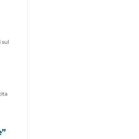
i
 sul
cita
e”