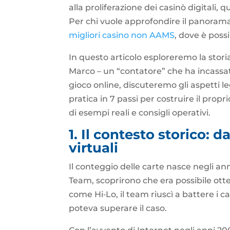
alla proliferazione dei casinò digitali, q
Per chi vuole approfondire il panorama
migliori casino non AAMS
, dove è possi
In questo articolo esploreremo la stor
Marco – un “contatore” che ha incassat
gioco online, discuteremo gli aspetti 
pratica in 7 passi per costruire il prop
di esempi reali e consigli operativi.
1. Il contesto storico: d
virtuali
Il conteggio delle carte nasce negli an
Team, scoprirono che era possibile otte
come Hi‑Lo, il team riuscì a battere i 
poteva superare il caso.