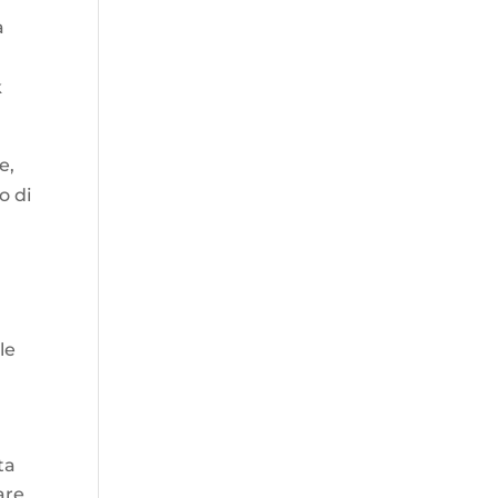
a
k
e,
o di
i
le
ta
are