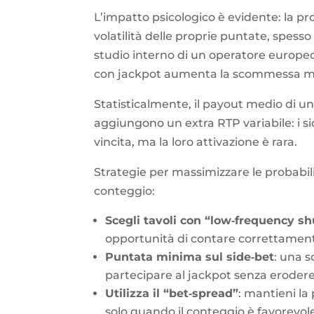
L’impatto psicologico è evidente: la pr
volatilità delle proprie puntate, spesso 
studio interno di un operatore europeo 
con jackpot aumenta la scommessa media
Statisticalmente, il payout medio di un 
aggiungono un extra RTP variabile: i si
vincita, ma la loro attivazione è rara.
Strategie per massimizzare le probabili
conteggio:
Scegli tavoli con “low‑frequency sh
opportunità di contare correttamen
Puntata minima sul side‑bet
: una 
partecipare al jackpot senza erodere
Utilizza il “bet‑spread”
: mantieni l
solo quando il conteggio è favorevole