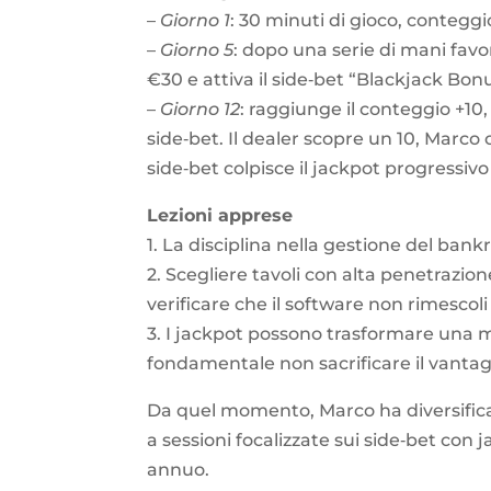
–
Giorno 1
: 30 minuti di gioco, conteggi
–
Giorno 5
: dopo una serie di mani favo
€30 e attiva il side‑bet “Blackjack Bonu
–
Giorno 12
: raggiunge il conteggio +10
side‑bet. Il dealer scopre un 10, Marco
side‑bet colpisce il jackpot progressiv
Lezioni apprese
1. La disciplina nella gestione del bank
2. Scegliere tavoli con alta penetrazio
verificare che il software non rimescol
3. I jackpot possono trasformare una
fondamentale non sacrificare il vantagg
Da quel momento, Marco ha diversificat
a sessioni focalizzate sui side‑bet con
annuo.