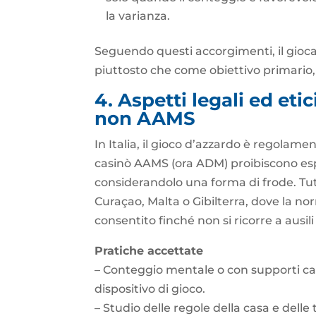
la varianza.
Seguendo questi accorgimenti, il gioca
piuttosto che come obiettivo primario
4. Aspetti legali ed eti
non AAMS
In Italia, il gioco d’azzardo è regolam
casinò AAMS (ora ADM) proibiscono espr
considerandolo una forma di frode. Tut
Curaçao, Malta o Gibilterra, dove la nor
consentito finché non si ricorre a ausili 
Pratiche accettate
– Conteggio mentale o con supporti ca
dispositivo di gioco.
– Studio delle regole della casa e dell