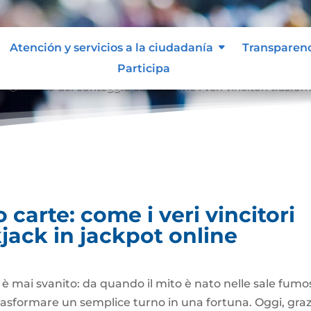
Atención y servicios a la ciudadanía
Transparen
Participa
Il mito del conteggio carte: come i veri vincitori trasfo
9;
 carte: come i veri vincitori
jack in jackpot online
n è mai svanito: da quando il mito è nato nelle sale fumo
trasformare un semplice turno in una fortuna. Oggi, graz