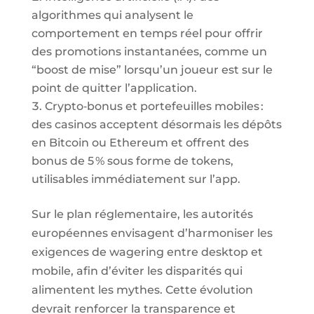
algorithmes qui analysent le
comportement en temps réel pour offrir
des promotions instantanées, comme un
“boost de mise” lorsqu’un joueur est sur le
point de quitter l’application.
Crypto‑bonus et portefeuilles mobiles :
des casinos acceptent désormais les dépôts
en Bitcoin ou Ethereum et offrent des
bonus de 5 % sous forme de tokens,
utilisables immédiatement sur l’app.
Sur le plan réglementaire, les autorités
européennes envisagent d’harmoniser les
exigences de wagering entre desktop et
mobile, afin d’éviter les disparités qui
alimentent les mythes. Cette évolution
devrait renforcer la transparence et