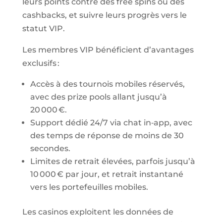
leurs points contre des free spins ou des
cashbacks, et suivre leurs progrès vers le
statut VIP.
Les membres VIP bénéficient d’avantages
exclusifs :
Accès à des tournois mobiles réservés,
avec des prize pools allant jusqu’à
20 000 €.
Support dédié 24/7 via chat in‑app, avec
des temps de réponse de moins de 30
secondes.
Limites de retrait élevées, parfois jusqu’à
10 000 € par jour, et retrait instantané
vers les portefeuilles mobiles.
Les casinos exploitent les données de