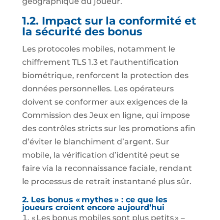
géographique du joueur.
1.2. Impact sur la conformité et
la sécurité des bonus
Les protocoles mobiles, notamment le
chiffrement TLS 1.3 et l’authentification
biométrique, renforcent la protection des
données personnelles. Les opérateurs
doivent se conformer aux exigences de la
Commission des Jeux en ligne, qui impose
des contrôles stricts sur les promotions afin
d’éviter le blanchiment d’argent. Sur
mobile, la vérification d’identité peut se
faire via la reconnaissance faciale, rendant
le processus de retrait instantané plus sûr.
2. Les bonus « mythes » : ce que les
joueurs croient encore aujourd’hui
« Les bonus mobiles sont plus petits » –