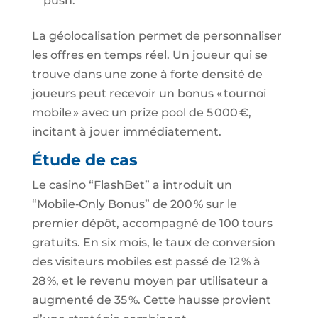
push.
La géolocalisation permet de personnaliser
les offres en temps réel. Un joueur qui se
trouve dans une zone à forte densité de
joueurs peut recevoir un bonus « tournoi
mobile » avec un prize pool de 5 000 €,
incitant à jouer immédiatement.
Étude de cas
Le casino “FlashBet” a introduit un
“Mobile‑Only Bonus” de 200 % sur le
premier dépôt, accompagné de 100 tours
gratuits. En six mois, le taux de conversion
des visiteurs mobiles est passé de 12 % à
28 %, et le revenu moyen par utilisateur a
augmenté de 35 %. Cette hausse provient