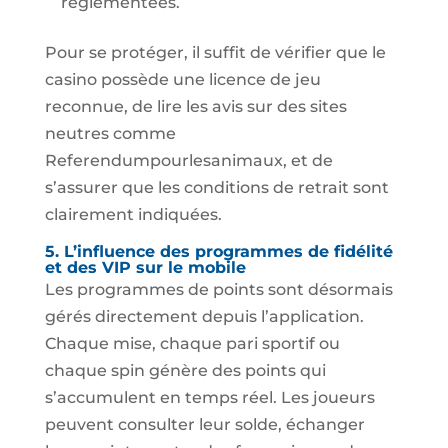
réglementées.
Pour se protéger, il suffit de vérifier que le
casino possède une licence de jeu
reconnue, de lire les avis sur des sites
neutres comme
Referendumpourlesanimaux, et de
s’assurer que les conditions de retrait sont
clairement indiquées.
5. L’influence des programmes de fidélité
et des VIP sur le mobile
Les programmes de points sont désormais
gérés directement depuis l’application.
Chaque mise, chaque pari sportif ou
chaque spin génère des points qui
s’accumulent en temps réel. Les joueurs
peuvent consulter leur solde, échanger