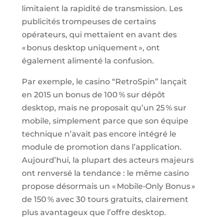
limitaient la rapidité de transmission. Les
publicités trompeuses de certains
opérateurs, qui mettaient en avant des
« bonus desktop uniquement », ont
également alimenté la confusion.
Par exemple, le casino “RetroSpin” lançait
en 2015 un bonus de 100 % sur dépôt
desktop, mais ne proposait qu’un 25 % sur
mobile, simplement parce que son équipe
technique n’avait pas encore intégré le
module de promotion dans l’application.
Aujourd’hui, la plupart des acteurs majeurs
ont renversé la tendance : le même casino
propose désormais un « Mobile‑Only Bonus »
de 150 % avec 30 tours gratuits, clairement
plus avantageux que l’offre desktop.