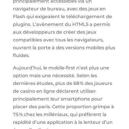
principalement accessibles via un
navigateur de bureau, avec des jeux en
Flash qui exigeaient le téléchargement de
plugins. L’avènement du HTML5 a permis
aux développeurs de créer des jeux
compatibles avec tous les navigateurs,
ouvrant la porte à des versions mobiles plus
fluides.
Aujourd’hui, le mobile‑first n’est plus une
option mais une nécessité. Selon les
dernières études, plus de 68 % des joueurs
de casino en ligne déclarent utiliser
principalement leur smartphone pour
placer des paris. Cette proportion grimpe à
75 % chez les milléniaux, qui préfèrent la
rapidité d’une application à la lenteur d’un