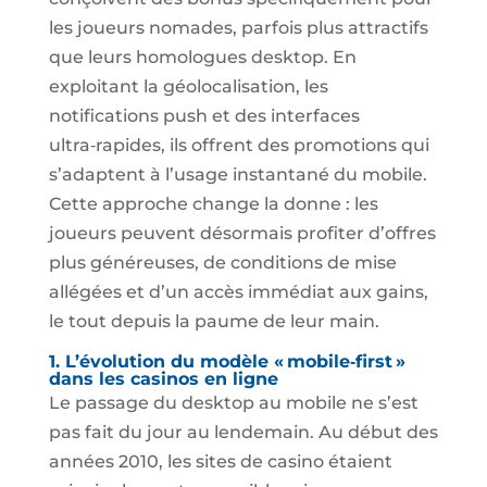
les joueurs nomades, parfois plus attractifs
que leurs homologues desktop. En
exploitant la géolocalisation, les
notifications push et des interfaces
ultra‑rapides, ils offrent des promotions qui
s’adaptent à l’usage instantané du mobile.
Cette approche change la donne : les
joueurs peuvent désormais profiter d’offres
plus généreuses, de conditions de mise
allégées et d’un accès immédiat aux gains,
le tout depuis la paume de leur main.
1. L’évolution du modèle « mobile‑first »
dans les casinos en ligne
Le passage du desktop au mobile ne s’est
pas fait du jour au lendemain. Au début des
années 2010, les sites de casino étaient