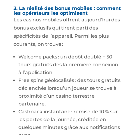
3. La réalité des bonus mobiles : comment
les opérateurs les optimisent
Les casinos mobiles offrent aujourd’hui des
bonus exclusifs qui tirent parti des
spécificités de l’appareil. Parmi les plus
courants, on trouve :
Welcome packs : un dépôt doublé + 50
tours gratuits dès la première connexion
à l’application.
Free spins géolocalisés : des tours gratuits
déclenchés lorsqu’un joueur se trouve à
proximité d’un casino terrestre
partenaire.
Cashback instantané : remise de 10 % sur
les pertes de la journée, créditée en
quelques minutes grâce aux notifications