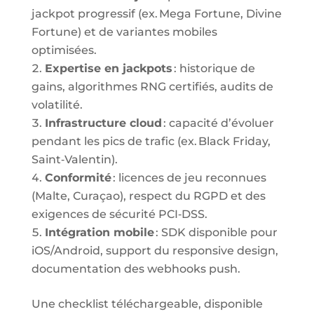
jackpot progressif (ex. Mega Fortune, Divine
Fortune) et de variantes mobiles
optimisées.
Expertise en jackpots
: historique de
gains, algorithmes RNG certifiés, audits de
volatilité.
Infrastructure cloud
: capacité d’évoluer
pendant les pics de trafic (ex. Black Friday,
Saint‑Valentin).
Conformité
: licences de jeu reconnues
(Malte, Curaçao), respect du RGPD et des
exigences de sécurité PCI‑DSS.
Intégration mobile
: SDK disponible pour
iOS/Android, support du responsive design,
documentation des webhooks push.
Une checklist téléchargeable, disponible