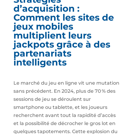
d’acquisition :
Comment les sites de
jeux mobiles
multiplient leurs
jackpots grâce à des
partenariats
intelligents
Le marché du jeu en ligne vit une mutation
sans précédent. En 2024, plus de 70 % des
sessions de jeu se déroulent sur
smartphone ou tablette, et les joueurs
recherchent avant tout la rapidité d’accès
et la possibilité de décrocher le gros lot en
quelques tapotements. Cette explosion du