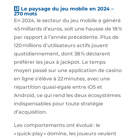
1️⃣ Le paysage du jeu mobile en 2024 –
270 mots
En 2024, le secteur du jeu mobile a généré
45 milliards d’euros, soit une hausse de 18 %
par rapport à l’année précédente. Plus de
120 millions d’utilisateurs actifs jouent
quotidiennement, dont 38 % déclarent
préférer les jeux à jackpot. Le temps
moyen passé sur une application de casino
en ligne s’élève à 22 minutes, avec une
répartition quasi‑égale entre iOS et
Android, ce qui rend les deux écosystèmes
indispensables pour toute stratégie
d’acquisition.
Les comportements ont évolué : le
« quick‑play » domine, les joueurs veulent