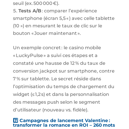
seuil (ex. 500 000 €).
Tests A/B
: comparer l’expérience
smartphone (écran 5,5 « ) avec celle tablette
(10 ») en mesurant le taux de clic sur le
bouton « Jouer maintenant ».
Un exemple concret : le casino mobile
« LuckyPulse » a suivi ces étapes et a
constaté une hausse de 12 % du taux de
conversion jackpot sur smartphone, contre
7 % sur tablette. Le secret réside dans
l’optimisation du temps de chargement du
widget (≤ 1,2 s) et dans la personnalisation
des messages push selon le segment
d’utilisateur (nouveau vs. fidèle).
7️⃣ Campagnes de lancement Valentine :
transformer la romance en ROI – 260 mots