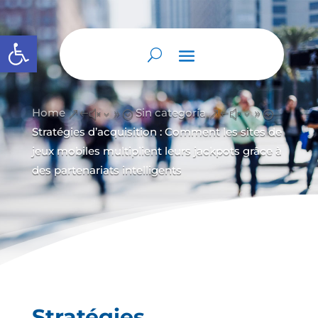
Abrir barra de herramientas
Home
Sin categoría
&#x39;
&#x39;
Stratégies d’acquisition : Comment les sites de
jeux mobiles multiplient leurs jackpots grâce à
des partenariats intelligents
Stratégies