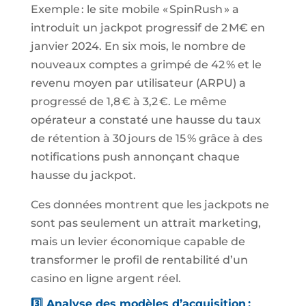
Exemple : le site mobile « SpinRush » a
introduit un jackpot progressif de 2 M€ en
janvier 2024. En six mois, le nombre de
nouveaux comptes a grimpé de 42 % et le
revenu moyen par utilisateur (ARPU) a
progressé de 1,8 € à 3,2 €. Le même
opérateur a constaté une hausse du taux
de rétention à 30 jours de 15 % grâce à des
notifications push annonçant chaque
hausse du jackpot.
Ces données montrent que les jackpots ne
sont pas seulement un attrait marketing,
mais un levier économique capable de
transformer le profil de rentabilité d’un
casino en ligne argent réel.
3️⃣ Analyse des modèles d’acquisition :