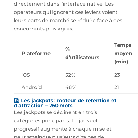
directement dans l’interface native. Les
opérateurs qui ignorent ces leviers voient
leurs parts de marché se réduire face à des
concurrents plus agiles.
Temps
%
Plateforme
moyen
d’utilisateurs
(min)
iOS
52 %
23
Android
48 %
21
2️⃣ Les jackpots : moteur de rétention et
d’attraction – 260 mots
Les jackpots se déclinent en trois
catégories principales. Le jackpot
progressif augmente à chaque mise et
peut atteindre plusieurs dizaines de