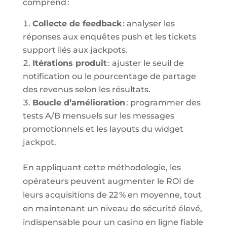
comprend :
Collecte de feedback
: analyser les
réponses aux enquêtes push et les tickets
support liés aux jackpots.
Itérations produit
: ajuster le seuil de
notification ou le pourcentage de partage
des revenus selon les résultats.
Boucle d’amélioration
: programmer des
tests A/B mensuels sur les messages
promotionnels et les layouts du widget
jackpot.
En appliquant cette méthodologie, les
opérateurs peuvent augmenter le ROI de
leurs acquisitions de 22 % en moyenne, tout
en maintenant un niveau de sécurité élevé,
indispensable pour un casino en ligne fiable