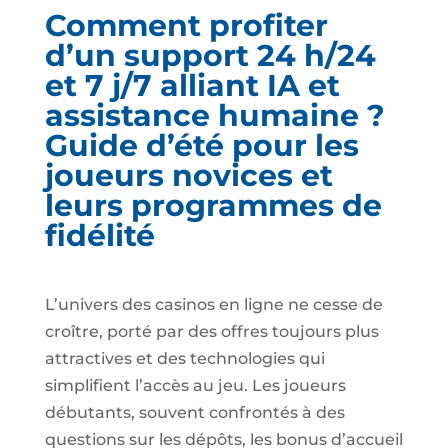
Comment profiter
d’un support 24 h/24
et 7 j/7 alliant IA et
assistance humaine ?
Guide d’été pour les
joueurs novices et
leurs programmes de
fidélité
L’univers des casinos en ligne ne cesse de
croître, porté par des offres toujours plus
attractives et des technologies qui
simplifient l’accès au jeu. Les joueurs
débutants, souvent confrontés à des
questions sur les dépôts, les bonus d’accueil