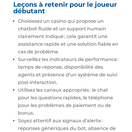
Leçons à retenir pour le joueur
débutant
Choisissez un casino qui propose un
chatbot fluide et un support humain
clairement indiqué ; cela garantit une
assistance rapide et une solution fiable en
cas de problème.
Surveillez les indicateurs de performance :
temps de réponse, disponibilité des
agents et présence d’un système de suivi
post‑interaction.
Utilisez les canaux appropriés : le chat
pour les questions rapides, le téléphone
pour les problèmes de paiement ou de
bonus.
Soyez attentif aux signaux d’alerte :
réponses génériques du bot, absence de