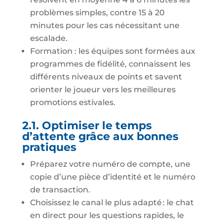
problèmes simples, contre 15 à 20
minutes pour les cas nécessitant une
escalade.
Formation : les équipes sont formées aux
programmes de fidélité, connaissent les
différents niveaux de points et savent
orienter le joueur vers les meilleures
promotions estivales.
2.1. Optimiser le temps
d’attente grâce aux bonnes
pratiques
Préparez votre numéro de compte, une
copie d’une pièce d’identité et le numéro
de transaction.
Choisissez le canal le plus adapté : le chat
en direct pour les questions rapides, le