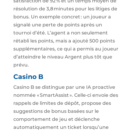
satisfaction de 92 % et un temps moyen de
résolution de 3,8 minutes pour les litiges de
bonus. Un exemple concret : un joueur a
signalé une perte de points après un
tournoi d’été. L’agent a non seulement
rétabli les points, mais a ajouté 500 points
supplémentaires, ce qui a permis au joueur
d’atteindre le niveau Argent plus tôt que
prévu.
Casino B
Casino B se distingue par une IA proactive
nommée « SmartAssist ». Celle‑ci envoie des
rappels de limites de dépôt, propose des
suggestions de bonus basées sur le
comportement de jeu et déclenche
automatiquement un ticket lorsqu’une