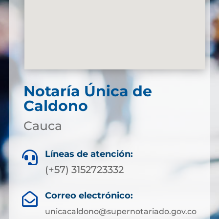
Notaría Única de
Caldono
Cauca
Líneas de atención:

(+57) 3152723332
Correo electrónico:

unicacaldono@supernotariado.gov.co