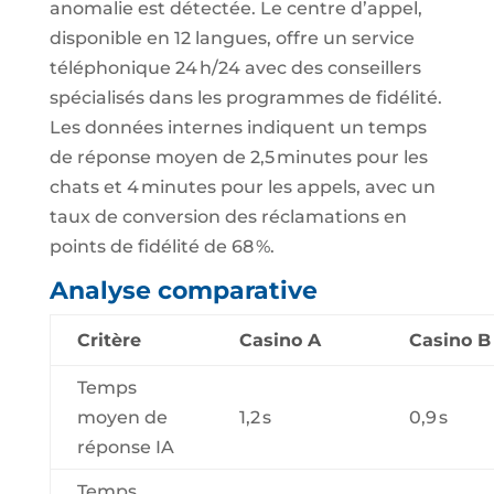
anomalie est détectée. Le centre d’appel,
disponible en 12 langues, offre un service
téléphonique 24 h/24 avec des conseillers
spécialisés dans les programmes de fidélité.
Les données internes indiquent un temps
de réponse moyen de 2,5 minutes pour les
chats et 4 minutes pour les appels, avec un
taux de conversion des réclamations en
points de fidélité de 68 %.
Analyse comparative
Critère
Casino A
Casino B
Temps
moyen de
1,2 s
0,9 s
réponse IA
Temps