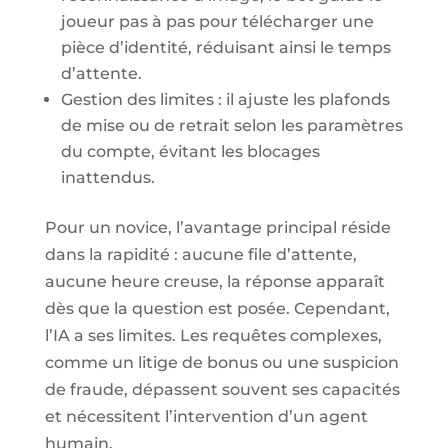
joueur pas à pas pour télécharger une
pièce d’identité, réduisant ainsi le temps
d’attente.
Gestion des limites : il ajuste les plafonds
de mise ou de retrait selon les paramètres
du compte, évitant les blocages
inattendus.
Pour un novice, l’avantage principal réside
dans la rapidité : aucune file d’attente,
aucune heure creuse, la réponse apparaît
dès que la question est posée. Cependant,
l’IA a ses limites. Les requêtes complexes,
comme un litige de bonus ou une suspicion
de fraude, dépassent souvent ses capacités
et nécessitent l’intervention d’un agent
humain.