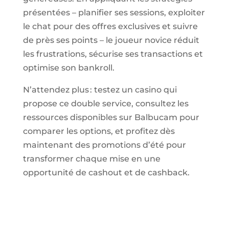
présentées – planifier ses sessions, exploiter
le chat pour des offres exclusives et suivre
de près ses points – le joueur novice réduit
les frustrations, sécurise ses transactions et
optimise son bankroll.
N’attendez plus : testez un casino qui
propose ce double service, consultez les
ressources disponibles sur Balbucam pour
comparer les options, et profitez dès
maintenant des promotions d’été pour
transformer chaque mise en une
opportunité de cashout et de cashback.