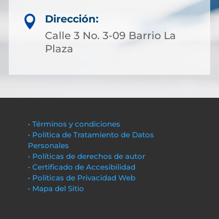
Dirección:

Calle 3 No. 3-09 Barrio La
Plaza
• Términos y condiciones
• Política de Tratamiento de Datos
Personales
• Políticas de derechos de autor
• Certificado de Accesibilidad
• Políticas de Privacidad Web
• Mapa del Sitio