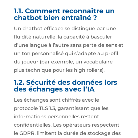
1.1. Comment reconnaître un
chatbot bien entraîné ?
Un chatbot efficace se distingue par une
fluidité naturelle, la capacité à basculer
d’une langue à l’autre sans perte de sens et
un ton personnalisé qui s’adapte au profil
du joueur (par exemple, un vocabulaire
plus technique pour les high rollers).
1.2. Sécurité des données lors
des échanges avec l’IA
Les échanges sont chiffrés avec le
protocole TLS 1.3, garantissant que les
informations personnelles restent
confidentielles. Les opérateurs respectent
le GDPR, limitent la durée de stockage des