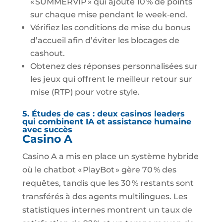
« SUMMERVIP » qui ajoute 10 % de points
sur chaque mise pendant le week‑end.
Vérifiez les conditions de mise du bonus
d’accueil afin d’éviter les blocages de
cashout.
Obtenez des réponses personnalisées sur
les jeux qui offrent le meilleur retour sur
mise (RTP) pour votre style.
5. Études de cas : deux casinos leaders
qui combinent IA et assistance humaine
avec succès
Casino A
Casino A a mis en place un système hybride
où le chatbot « PlayBot » gère 70 % des
requêtes, tandis que les 30 % restants sont
transférés à des agents multilingues. Les
statistiques internes montrent un taux de