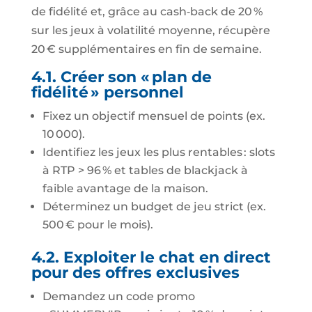
de fidélité et, grâce au cash‑back de 20 %
sur les jeux à volatilité moyenne, récupère
20 € supplémentaires en fin de semaine.
4.1. Créer son « plan de
fidélité » personnel
Fixez un objectif mensuel de points (ex.
10 000).
Identifiez les jeux les plus rentables : slots
à RTP > 96 % et tables de blackjack à
faible avantage de la maison.
Déterminez un budget de jeu strict (ex.
500 € pour le mois).
4.2. Exploiter le chat en direct
pour des offres exclusives
Demandez un code promo