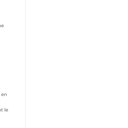
ne
 en
t le