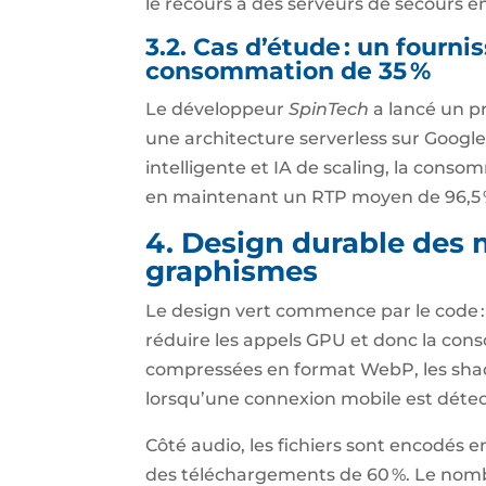
le recours à des serveurs de secours é
3.2. Cas d’étude : un fourni
consommation de 35 %
Le développeur
SpinTech
a lancé un pr
une architecture serverless sur Googl
intelligente et IA de scaling, la conso
en maintenant un RTP moyen de 96,5 % 
4. Design durable des 
graphismes
Le design vert commence par le code :
réduire les appels GPU et donc la con
compressées en format WebP, les shader
lorsqu’une connexion mobile est détec
Côté audio, les fichiers sont encodés 
des téléchargements de 60 %. Le nomb