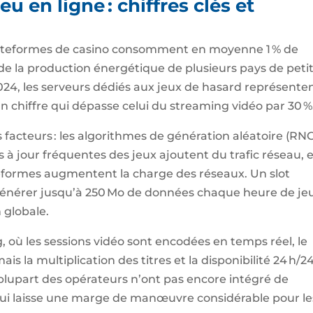
eu en ligne : chiffres clés et
plateformes de casino consomment en moyenne 1 % de
nt de la production énergétique de plusieurs pays de peti
24, les serveurs dédiés aux jeux de hasard représente
 chiffre qui dépasse celui du streaming vidéo par 30 %
s facteurs : les algorithmes de génération aléatoire (RN
s à jour fréquentes des jeux ajoutent du trafic réseau, 
ateformes augmentent la charge des réseaux. Un slot
énérer jusqu’à 250 Mo de données chaque heure de je
 globale.
 où les sessions vidéo sont encodées en temps réel, le
mais la multiplication des titres et la disponibilité 24 h/2
plupart des opérateurs n’ont pas encore intégré de
qui laisse une marge de manœuvre considérable pour le