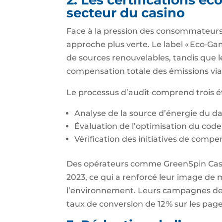
2. Les certifications é
secteur du casino
Face à la pression des consommateurs,
approche plus verte. Le label « Eco‑G
de sources renouvelables, tandis que l
compensation totale des émissions via d
Le processus d’audit comprend trois é
Analyse de la source d’énergie du dat
Évaluation de l’optimisation du code
Vérification des initiatives de compe
Des opérateurs comme GreenSpin Casin
2023, ce qui a renforcé leur image de 
l’environnement. Leurs campagnes de
taux de conversion de 12 % sur les pag