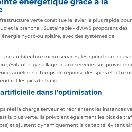
inte énergétique grâce à la
e
frastructure verte constitue le levier le plus rapide pou
ud et la branche « Sustainable » d’AWS proposent des
l’énergie hydro‑ou solaire, avec des systèmes de
une architecture micro‑services, les opérateurs peuve
re, évitant le gaspillage lié aux serveurs sur‑provisionn
ence, améliore le temps de réponse des spins et offre u
ndant les pics de trafic.
e artificielle dans l’optimisation
s réel la charge serveur et réorientent les instances v
t la plus verte. Ils prévoient également les pics de traf
pots) et ajustent dynamiquement la capacité, évitant ai