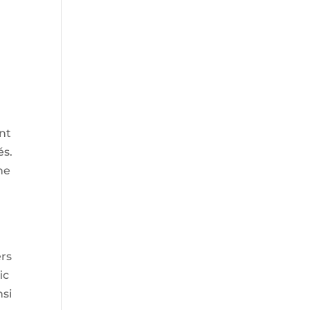
r
nt
és.
ne
ers
ic
nsi