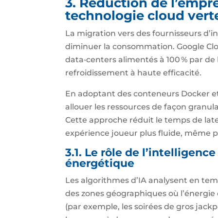
3. Réduction de l’empre
technologie cloud vert
La migration vers des fournisseurs d’in
diminuer la consommation. Google Clo
data‑centers alimentés à 100 % par de 
refroidissement à haute efficacité.
En adoptant des conteneurs Docker et 
allouer les ressources de façon granulai
Cette approche réduit le temps de lat
expérience joueur plus fluide, même pe
3.1. Le rôle de l’intelligenc
énergétique
Les algorithmes d’IA analysent en temp
des zones géographiques où l’énergie es
(par exemple, les soirées de gros jack