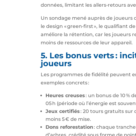
données, limitant les allers‑retours ave
Un sondage mené auprès de joueurs 
le design « green‑first », le qualifiant d
améliore la rétention, car les joueur
moins de ressources de leur appareil.
5. Les bonus verts : inc
joueurs
Les programmes de fidélité peuvent e
exemples concrets :
Heures creuses
: un bonus de 10 % d
05 h (période où l’énergie est souvent
Jeux certifiés
: 20 tours gratuits sur
moins 5 € de mise.
Dons reforestation
: chaque tranche 
d’arbres, crédité sous forme de poin