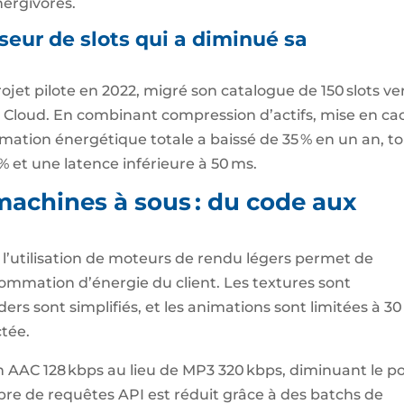
nergivores.
sseur de slots qui a diminué sa
ojet pilote en 2022, migré son catalogue de 150 slots ve
e Cloud. En combinant compression d’actifs, mise en ca
mmation énergétique totale a baissé de 35 % en un an, t
et une latence inférieure à 50 ms.
machines à sous : du code aux
 l’utilisation de moteurs de rendu légers permet de
sommation d’énergie du client. Les textures sont
s sont simplifiés, et les animations sont limitées à 30
tée.
en AAC 128 kbps au lieu de MP3 320 kbps, diminuant le p
re de requêtes API est réduit grâce à des batchs de