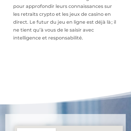
pour approfondir leurs connaissances sur
les retraits crypto et les jeux de casino en
direct. Le futur du jeu en ligne est déjà là ; il
ne tient qu’à vous de le saisir avec
intelligence et responsabilité.