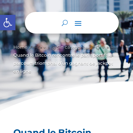
Abrir barra de herramientas
Home
Sin categoría
&#x39;
&#x39;
Quand le Bitcoin rencontre le pari sportif : le
parcours triomphal d’un gagnant de jackpot
en ligne
Quand le Bitcoin