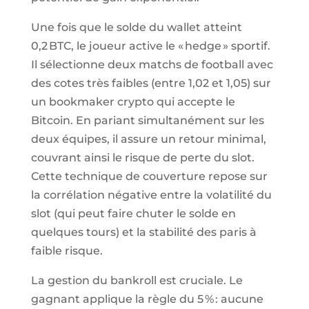
Une fois que le solde du wallet atteint
0,2 BTC, le joueur active le « hedge » sportif.
Il sélectionne deux matchs de football avec
des cotes très faibles (entre 1,02 et 1,05) sur
un bookmaker crypto qui accepte le
Bitcoin. En pariant simultanément sur les
deux équipes, il assure un retour minimal,
couvrant ainsi le risque de perte du slot.
Cette technique de couverture repose sur
la corrélation négative entre la volatilité du
slot (qui peut faire chuter le solde en
quelques tours) et la stabilité des paris à
faible risque.
La gestion du bankroll est cruciale. Le
gagnant applique la règle du 5 % : aucune