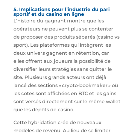
5. Implications pour l’industrie du pari
sportif et du casino en ligne
L’histoire du gagnant montre que les
opérateurs ne peuvent plus se contenter
de proposer des produits séparés (casino vs
sport). Les plateformes qui intègrent les
deux univers gagnent en rétention, car
elles offrent aux joueurs la possibilité de
diversifier leurs stratégies sans quitter le
site. Plusieurs grands acteurs ont déjà
lancé des sections « crypto‑bookmaker » où
les cotes sont affichées en BTC et les gains
sont versés directement sur le même wallet
que les dépôts de casino.
Cette hybridation crée de nouveaux
modèles de revenu. Au lieu de se limiter