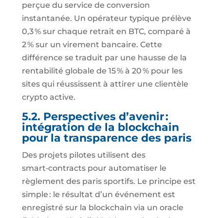
perçue du service de conversion
instantanée. Un opérateur typique prélève
0,3 % sur chaque retrait en BTC, comparé à
2 % sur un virement bancaire. Cette
différence se traduit par une hausse de la
rentabilité globale de 15 % à 20 % pour les
sites qui réussissent à attirer une clientèle
crypto active.
5.2. Perspectives d’avenir :
intégration de la blockchain
pour la transparence des paris
Des projets pilotes utilisent des
smart‑contracts pour automatiser le
règlement des paris sportifs. Le principe est
simple : le résultat d’un événement est
enregistré sur la blockchain via un oracle