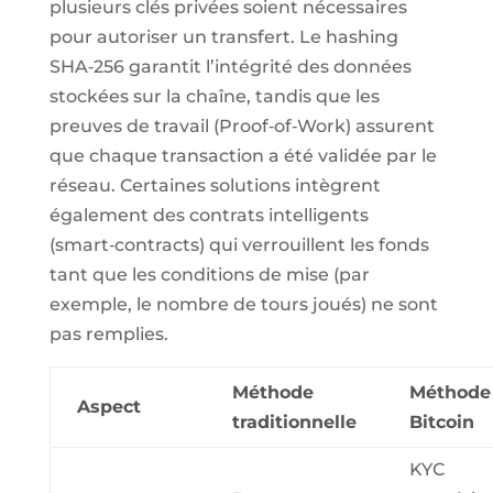
plusieurs clés privées soient nécessaires
pour autoriser un transfert. Le hashing
SHA‑256 garantit l’intégrité des données
stockées sur la chaîne, tandis que les
preuves de travail (Proof‑of‑Work) assurent
que chaque transaction a été validée par le
réseau. Certaines solutions intègrent
également des contrats intelligents
(smart‑contracts) qui verrouillent les fonds
tant que les conditions de mise (par
exemple, le nombre de tours joués) ne sont
pas remplies.
Méthode
Méthode
Aspect
traditionnelle
Bitcoin
KYC