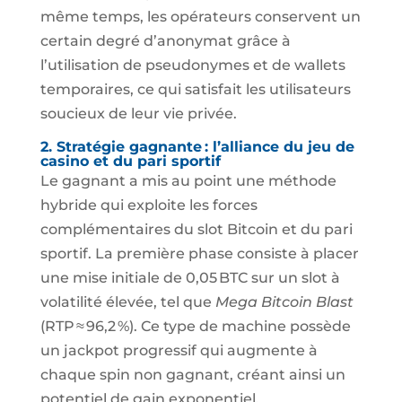
même temps, les opérateurs conservent un
certain degré d’anonymat grâce à
l’utilisation de pseudonymes et de wallets
temporaires, ce qui satisfait les utilisateurs
soucieux de leur vie privée.
2. Stratégie gagnante : l’alliance du jeu de
casino et du pari sportif
Le gagnant a mis au point une méthode
hybride qui exploite les forces
complémentaires du slot Bitcoin et du pari
sportif. La première phase consiste à placer
une mise initiale de 0,05 BTC sur un slot à
volatilité élevée, tel que
Mega Bitcoin Blast
(RTP ≈ 96,2 %). Ce type de machine possède
un jackpot progressif qui augmente à
chaque spin non gagnant, créant ainsi un
potentiel de gain exponentiel.