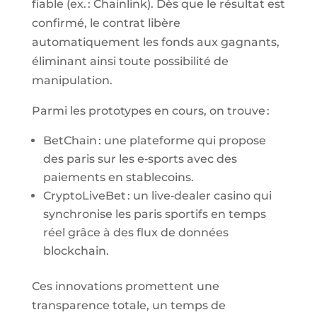
fiable (ex. : Chainlink). Dès que le résultat est
confirmé, le contrat libère
automatiquement les fonds aux gagnants,
éliminant ainsi toute possibilité de
manipulation.
Parmi les prototypes en cours, on trouve :
BetChain : une plateforme qui propose
des paris sur les e‑sports avec des
paiements en stablecoins.
CryptoLiveBet : un live‑dealer casino qui
synchronise les paris sportifs en temps
réel grâce à des flux de données
blockchain.
Ces innovations promettent une
transparence totale, un temps de