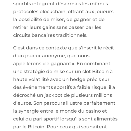
sportifs intègrent désormais les mêmes
protocoles blockchain, offrant aux joueurs
la possibilité de miser, de gagner et de
retirer leurs gains sans passer par les
circuits bancaires traditionnels.
C’est dans ce contexte que s’inscrit le récit
d’un joueur anonyme, que nous
appellerons « le gagnant ». En combinant
une stratégie de mise sur un slot Bitcoin à
haute volatilité avec un hedge précis sur
des événements sportifs à faible risque, il a
décroché un jackpot de plusieurs millions
d’euros. Son parcours illustre parfaitement
la synergie entre le monde du casino et
celui du pari sportif lorsqu’ils sont alimentés
par le Bitcoin. Pour ceux qui souhaitent