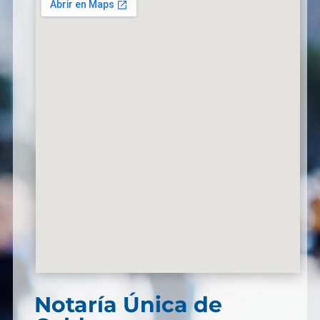
Notaría Única de