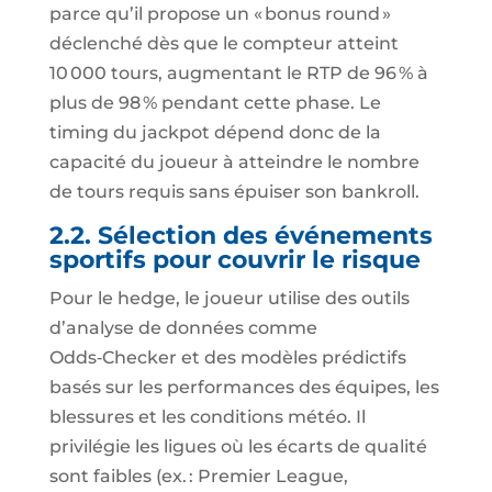
parce qu’il propose un « bonus round »
déclenché dès que le compteur atteint
10 000 tours, augmentant le RTP de 96 % à
plus de 98 % pendant cette phase. Le
timing du jackpot dépend donc de la
capacité du joueur à atteindre le nombre
de tours requis sans épuiser son bankroll.
2.2. Sélection des événements
sportifs pour couvrir le risque
Pour le hedge, le joueur utilise des outils
d’analyse de données comme
Odds‑Checker et des modèles prédictifs
basés sur les performances des équipes, les
blessures et les conditions météo. Il
privilégie les ligues où les écarts de qualité
sont faibles (ex. : Premier League,