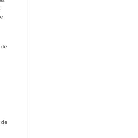
es
€
le
 de
e de