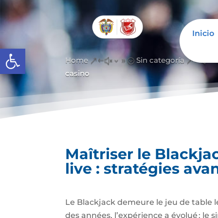
Inicio
Abrir barra de herramientas
Home
Sin categoría
&#x39;
&#x3
casino
Maîtriser le Blackja
live : stratégies av
Le Blackjack demeure le jeu de table le
des années, l’expérience a évolué : le