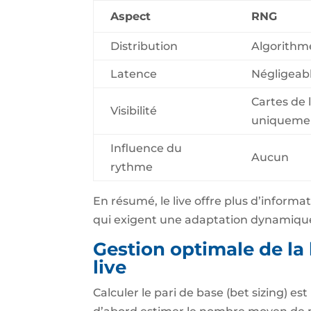
Aspect
RNG
Distribution
Algorithme
Latence
Négligeab
Cartes de 
Visibilité
uniqueme
Influence du
Aucun
rythme
En résumé, le live offre plus d’informa
qui exigent une adaptation dynamique
Gestion optimale de l
live
Calculer le pari de base (bet sizing) est