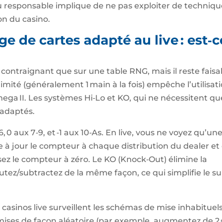
jeu responsable implique de ne pas exploiter de techniq
ion du casino.
 de cartes adapté au live : est‑c
 contraignant que sur une table RNG, mais il reste faisa
limité (généralement 1 main à la fois) empêche l’utilisat
 II. Les systèmes Hi‑Lo et KO, qui ne nécessitent que
 adaptés.
6, 0 aux 7‑9, et ‑1 aux 10‑As. En live, vous ne voyez qu’un
e à jour le compteur à chaque distribution du dealer et
isez le compteur à zéro. Le KO (Knock‑Out) élimine la
outez/subtractez de la même façon, ce qui simplifie le su
s casinos live surveillent les schémas de mise inhabituels
 mises de façon aléatoire (par exemple, augmentez de 2