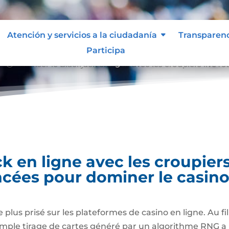
Atención y servicios a la ciudadanía
Transparen
Participa
Maîtriser le Blackjack en ligne avec les croupiers live :
9;
ck en ligne avec les croupier
ancées pour dominer le casin
 plus prisé sur les plateformes de casino en ligne. Au fil
 simple tirage de cartes généré par un algorithme RNG a