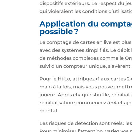
dispositifs extérieurs. Le respect du 
qui violeraient les conditions d’utilisat
Application du comptage
possible ?
Le comptage de cartes en live est plus
avec des systèmes simplifiés. Le débit 
de méthodes complexes comme le Omega
suivi d’un compteur unique, s’avèrent
Pour le Hi‑Lo, attribuez +1 aux cartes 2‑
main à la fois, mais vous pouvez mettr
joueur. Après chaque shuffle, réinitial
réinitialisation : commencez à +4 et aj
mental.
Les risques de détection sont réels : le
Pour minimiser l’attention, variez vos