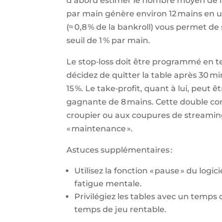
d’abord estimer le nombre moyen de m
par main génère environ 12 mains en une
(≈ 0,8 % de la bankroll) vous permet de
seuil de 1 % par main.
Le stop‑loss doit être programmé en 
décidez de quitter la table après 30 m
15 %. Le take‑profit, quant à lui, peut ê
gagnante de 8 mains. Cette double cont
croupier ou aux coupures de streaming
« maintenance ».
Astuces supplémentaires :
Utilisez la fonction « pause » du log
fatigue mentale.
Privilégiez les tables avec un temps 
temps de jeu rentable.