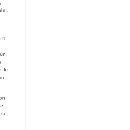
,
éel.
ent
our
a
: le
où
 on
de
une