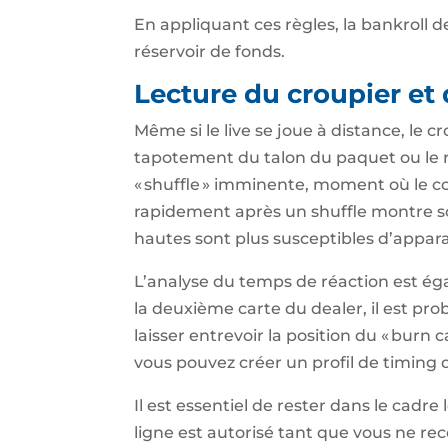
En appliquant ces règles, la bankroll d
réservoir de fonds.
Lecture du croupier et 
Même si le live se joue à distance, le 
tapotement du talon du paquet ou le
« shuffle » imminente, moment où le co
rapidement après un shuffle montre sou
hautes sont plus susceptibles d’appara
L’analyse du temps de réaction est égal
la deuxième carte du dealer, il est pro
laisser entrevoir la position du « burn 
vous pouvez créer un profil de timing q
Il est essentiel de rester dans le cad
ligne est autorisé tant que vous ne re