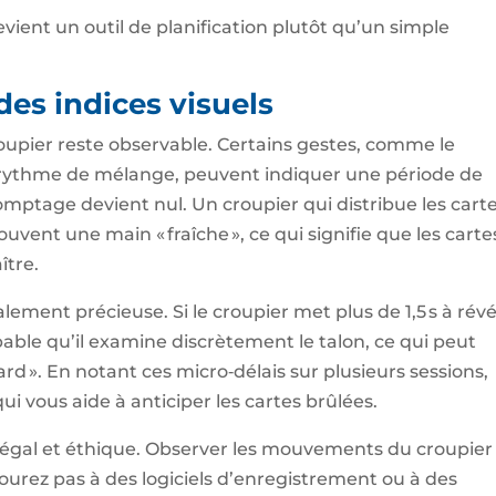
evient un outil de planification plutôt qu’un simple
des indices visuels
croupier reste observable. Certains gestes, comme le
 rythme de mélange, peuvent indiquer une période de
mptage devient nul. Un croupier qui distribue les cart
vent une main « fraîche », ce qui signifie que les carte
ître.
ement précieuse. Si le croupier met plus de 1,5 s à révé
bable qu’il examine discrètement le talon, ce qui peut
card ». En notant ces micro‑délais sur plusieurs sessions,
ui vous aide à anticiper les cartes brûlées.
re légal et éthique. Observer les mouvements du croupier
courez pas à des logiciels d’enregistrement ou à des