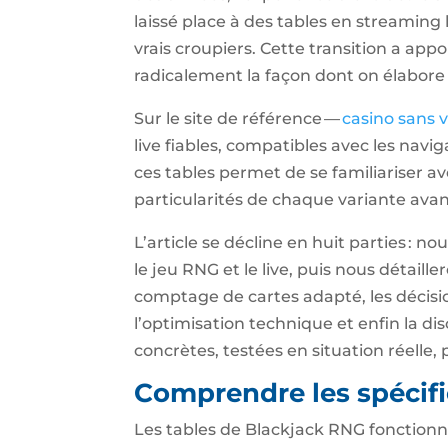
laissé place à des tables en streaming 
vrais croupiers. Cette transition a app
radicalement la façon dont on élabore 
Sur le site de référence —
casino sans v
live fiables, compatibles avec les navi
ces tables permet de se familiariser av
particularités de chaque variante avan
L’article se décline en huit parties :
le jeu RNG et le live, puis nous détaille
comptage de cartes adapté, les décision
l’optimisation technique et enfin la d
concrètes, testées en situation réelle
Comprendre les spécific
Les tables de Blackjack RNG fonctionn